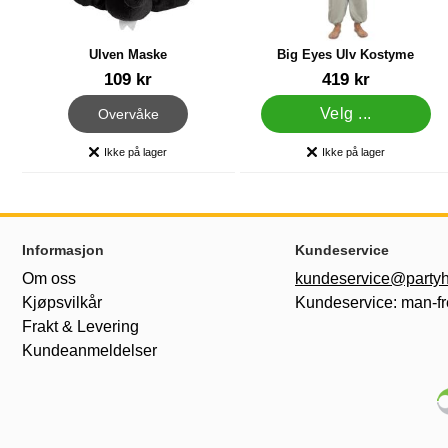
Ulven Maske
Big Eyes Ulv Kostyme
Varenummer 14511
Varenummer 18404
109 kr
419 kr
, Ulven Maske
Velg ...
Overvåke
Ikke på lager
Ikke på lager
Produkttilgjengelighet:
Produkttilgjengelighet:
Footer-innhold Blandet informasjon og le
Informasjon
Kundeservice
Om oss
kundeservice@partyh
Kjøpsvilkår
Kundeservice: man-fr
Frakt & Levering
Kundeanmeldelser