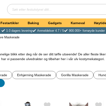
Søk
Søk etter festutstyret ditt
Festartikler
Baking
Gadgets
Karneval
Høytide
1-3 dagers levering
Anmeldelser 4.7 / 5
900.000+ fornøyde kunder
lve Maskerade
ige blikk etter deg når de ser ditt tøffe utseende! De aller fleste liker 
har vi passende ulvedrakter og tilbehør her i vår ulv kostymekategori.
g riktig forkledning og tilbehør her i vår ulv kostymekategori. Enten du
irere til å skape din egen ulvekostyme på bare et øyeblikk.
erade
Enhjørning Maskerade
Gorilla Maskerade
Hund
ige kostymene eller tilbehørene fra oss! Vi tilbyr flere ulike typer ulvefo
dyr til neste kostymefest, barnebursdag, eller til og med halloweenfest!