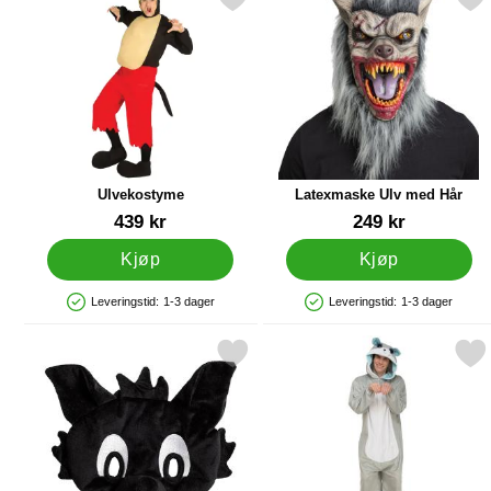
Merk ulvekostyme som favoritt
Merk latexmaske Ulv med
Ulvekostyme
Latexmaske Ulv med Hår
Varenummer 85459
Varenummer 89170
439 kr
249 kr
Kjøp
Kjøp
Leveringstid:
1-3 dager
Leveringstid:
1-3 dager
Produkttilgjengelighet: På lager
Produkttilgjengelighet: På lager
Merk ulven Maske som favoritt
Merk big Eyes Ulv Kost