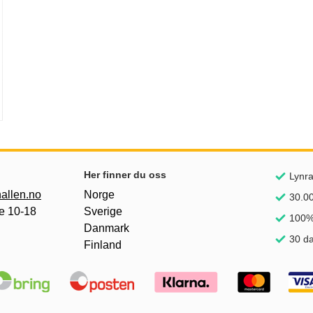
nker
Her finner du oss
Lynra
allen.no
Norge
30.00
e 10-18
Sverige
100%
Danmark
30 da
Finland