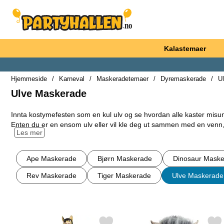
Startsiden for Partyhallen AB
Kalastemaer
Hjemmeside
Karneval
Maskeradetemaer
Dyremaskerade
U
Ulve Maskerade
Gå
Innta kostymefesten som en kul ulv og se hvordan alle kaster misunnel
til
Enten du er en ensom ulv eller vil kle deg ut sammen med en venn, 
produkter
Les mer
Vil du være en kul ulv til neste kostymefest, kan du enkelt skaffe de
underkategorier
og tilbehør her hos oss. Se i vår ulv kostymekategori og la deg insp
Ape Maskerade
Bjørn Maskerade
Dinosaur Mask
Å kle seg ut som en søt eller kul ulv blir virkelig enkelt med de rikt
Rev Maskerade
Tiger Maskerade
Ulve Maskerade
for akkurat deg. Perfekt for alle ulveelskere som vil bli sitt favoritt
Filter/sorter
produktliste