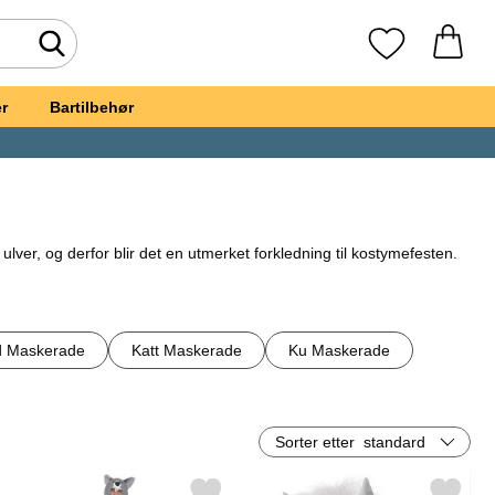
Søk
Mine favoritte
r
Bartilbehør
ulver, og derfor blir det en utmerket forkledning til kostymefesten.
 vil være en snill eller skummel ulv, finnes det en passende kostyme
 Maskerade
Katt Maskerade
Ku Maskerade
rkledninger slik at du kjapt og enkelt kan finne en passende ulvedrakt
Sorter etter
standard