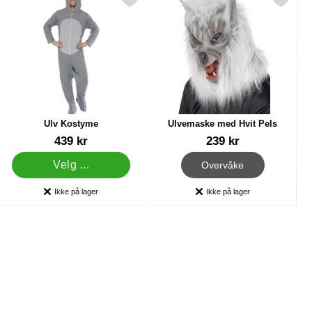
aske som favoritt
Merk ulv Kostyme som favoritt
Merk ulvemaske med Hvit Pel
Ulv Kostyme
Ulvemaske med Hvit Pels
Varenummer 6895
Varenummer 11855
439 kr
239 kr
, Ulvemaske med Hvit Pels
Velg ...
Overvåke
Ikke på lager
Ikke på lager
Produkttilgjengelighet:
Produkttilgjengelighet: