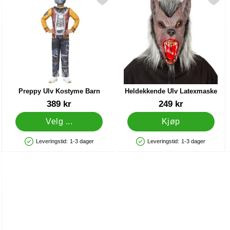
 Hår som favoritt
Merk preppy Ulv Kostyme Barn som favoritt
Merk heldekkende Ulv Latexm
Preppy Ulv Kostyme Barn
Heldekkende Ulv Latexmaske
Varenummer 84722
Varenummer 85154
389 kr
249 kr
Velg ...
Kjøp
Leveringstid:
1-3 dager
Leveringstid:
1-3 dager
Produkttilgjengelighet: På lager
Produkttilgjengelighet: På lager
yme som favoritt