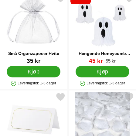
Små Organzaposer Hvite
Hengende Honeycomb
Spøkelser 3-pakning
Varenummer 24654
Varenummer 88941
ny pris
35 kr
45 kr
gammel pris
55 kr
Kjøp
Kjøp
Leveringstid:
1-3 dager
Leveringstid:
1-3 dager
Produkttilgjengelighet: På lager
Produkttilgjengelighet: På lager
Merk bordkort med Gullramme som favoritt
Merk hvite Roseblader Kon