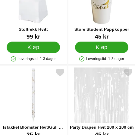
Stoltrekk Hvitt
Store Student Pappkopper
Varenummer 28708
Varenummer 27844
99 kr
45 kr
Kjøp
Kjøp
Leveringstid:
1-3 dager
Leveringstid:
1-3 dager
Produkttilgjengelighet: På lager
Produkttilgjengelighet: På lager
Merk isfakkel Blomster Hvit/Gull 25 cm som favoritt
Merk party Draperi Hvit 200 
Isfakkel Blomster Hvit/Gull 25
Party Draperi Hvit 200 x 100 cm
cm
Varenummer 91288
Varenummer 90689
25 kr
45 kr