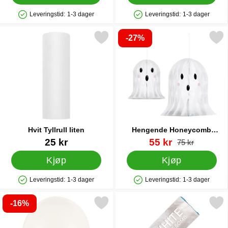
Leveringstid:
1-3 dager
Leveringstid:
1-3 dager
Produkttilgjengelighet: På lager
Produkttilgjengelighet: På lager
-27%
Merk hvit Tyllrull liten som favoritt
Merk hengende Honeycomb Spøkel
Hvit Tyllrull liten
Hengende Honeycomb
Spøkelse 2-pakning
Varenummer 28767
Varenummer 86900
ny pris
25 kr
55 kr
gammel pris
75 kr
Kjøp
Kjøp
Leveringstid:
1-3 dager
Leveringstid:
1-3 dager
Produkttilgjengelighet: På lager
Produkttilgjengelighet: På lager
-16%
ke Ballonger Elfenbenhvit Pastell 23 cm 100-pakning som favori
Merk røykbombe Hvit 11,5 cm 