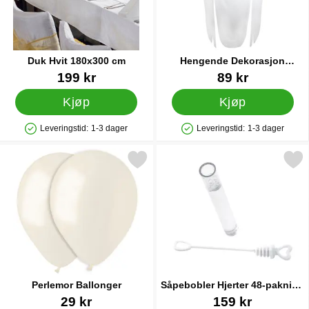
Duk Hvit 180x300 cm
Hengende Dekorasjon
Spøkelse 2,1 m
Varenummer 41445
Varenummer 86951
199 kr
89 kr
Kjøp
Kjøp
Leveringstid:
1-3 dager
Leveringstid:
1-3 dager
Produkttilgjengelighet: På lager
Produkttilgjengelighet: På lager
Merk perlemor Ballonger som favoritt
Merk såpebobler Hjerter 48-pak
Perlemor Ballonger
Såpebobler Hjerter 48-pakning
Hvite
Varenummer 12221
Varenummer 28765
29 kr
159 kr