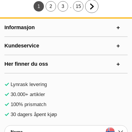
.
1
2
3
15
Gjeldende side, Side
Gå til side
Gå til side
Gå til side
Gå til neste side
Footer-innhold Blandet informasjon og le
Informasjon
Kundeservice
Her finner du oss
Lynrask levering
30.000+ artikler
100% prismatch
30 dagers åpent kjøp
Norge