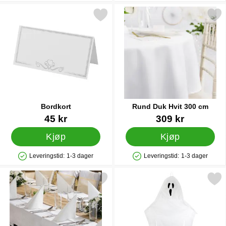
Merk bordkort som favoritt
Merk rund Duk Hvit 300
Bordkort
Rund Duk Hvit 300 cm
Varenummer 24348
Varenummer 28721
45 kr
309 kr
Kjøp
Kjøp
Leveringstid:
1-3 dager
Leveringstid:
1-3 dager
Produkttilgjengelighet: På lager
Produkttilgjengelighet: På lager
Merk duk Hvit 180x300 cm som favoritt
Merk hengende Dekorasjon Spøk