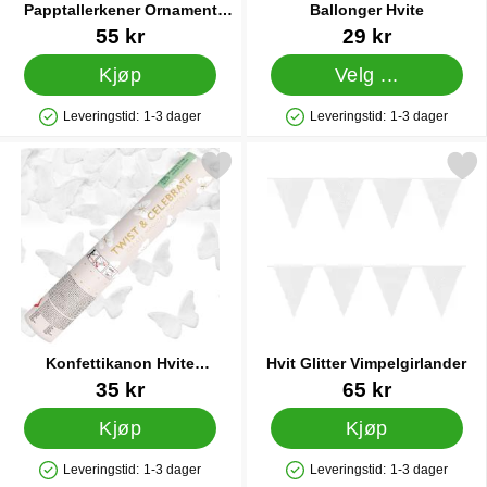
Papptallerkener Ornament
Ballonger Hvite
Gull/Hvit 26 cm 6-pakning
Varenummer 90741
Varenummer 5006
55 kr
29 kr
Kjøp
Velg ...
Leveringstid:
1-3 dager
Leveringstid:
1-3 dager
Produkttilgjengelighet: På lager
Produkttilgjengelighet: På lager
erk konfettikanon Hvite Sommerfugler 20 cm som favoritt
Merk hvit Glitter Vimpelgi
Konfettikanon Hvite
Hvit Glitter Vimpelgirlander
Sommerfugler 20 cm
Varenummer 87966
Varenummer 17347
35 kr
65 kr
Kjøp
Kjøp
Leveringstid:
1-3 dager
Leveringstid:
1-3 dager
Produkttilgjengelighet: På lager
Produkttilgjengelighet: På lager