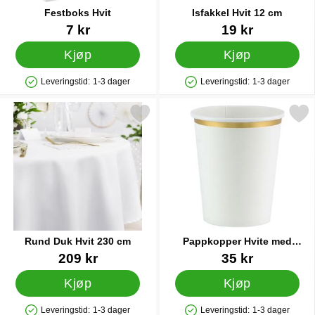
Festboks Hvit
Isfakkel Hvit 12 cm
Varenummer 12409
Varenummer 91289
7 kr
19 kr
Kjøp
Kjøp
Leveringstid:
1-3 dager
Leveringstid:
1-3 dager
Produkttilgjengelighet: På lager
Produkttilgjengelighet: På lager
Merk rund Duk Hvit 230 cm som favoritt
Merk pappkopper Hvite med G
Rund Duk Hvit 230 cm
Pappkopper Hvite med
Gullkant
Varenummer 28719
Varenummer 31264
209 kr
35 kr
Kjøp
Kjøp
Leveringstid:
1-3 dager
Leveringstid:
1-3 dager