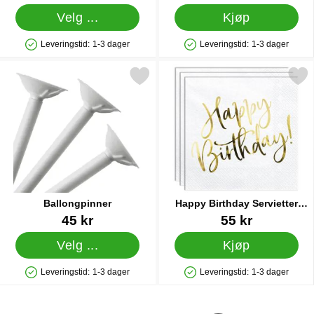
Velg ...
Kjøp
Leveringstid:
1-3 dager
Leveringstid:
1-3 dager
Produkttilgjengelighet: På lager
Produkttilgjengelighet: På lager
Merk ballongpinner som favoritt
Merk happy Birthday Serviett
Ballongpinner
Happy Birthday Servietter
Hvite
Varenummer 5059
Varenummer 20489
45 kr
55 kr
Velg ...
Kjøp
Leveringstid:
1-3 dager
Leveringstid:
1-3 dager
Produkttilgjengelighet: På lager
Produkttilgjengelighet: På lager