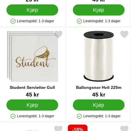
Kjøp
Kjøp
Leveringstid:
1-3 dager
Leveringstid:
1-3 dager
Produkttilgjengelighet: På lager
Produkttilgjengelighet: På lager
Merk student Servietter Gull som favoritt
Merk ballongsnor Hvit 2
Student Servietter Gull
Ballongsnor Hvit 225m
Varenummer 27846
Varenummer 41404
45 kr
45 kr
Kjøp
Kjøp
Leveringstid:
1-3 dager
Leveringstid:
1-3 dager
Produkttilgjengelighet: På lager
Produkttilgjengelighet: På lager
-18%
Merk små Organzaposer Hvite som favoritt
Merk hengende Honeycomb Spøkels