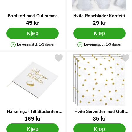
Bordkort med Gullramme
Hvite Roseblader Konfetti
Varenummer 28684
Varenummer 12392
45 kr
29 kr
Kjøp
Kjøp
Leveringstid:
1-3 dager
Leveringstid:
1-3 dager
Produkttilgjengelighet: På lager
Produkttilgjengelighet: På lager
Merk hälsningar Till Studenten Gjestebok som favoritt
Merk hvite Servietter med Gul
Hälsningar Till Studenten
Hvite Servietter med Gull
Gjestebok
Stjerner
Varenummer 27860
Varenummer 33121
169 kr
35 kr
Kjøp
Kjøp