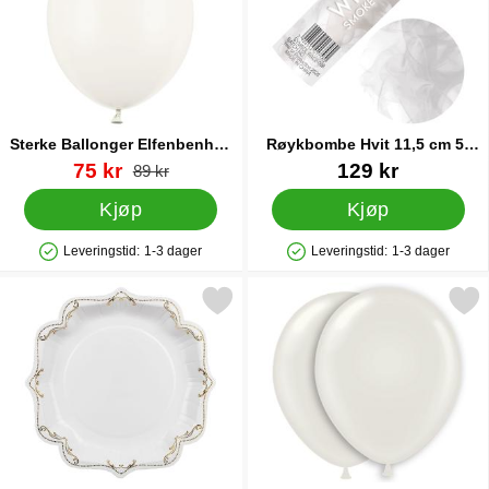
Sterke Ballonger Elfenbenhvit
Røykbombe Hvit 11,5 cm 5-
Pastell 23 cm 100-pakning
pakning
Varenummer 87186
ny pris
Varenummer 91418
75 kr
129 kr
gammel pris
89 kr
Kjøp
Kjøp
Leveringstid:
1-3 dager
Leveringstid:
1-3 dager
Produkttilgjengelighet: På lager
Produkttilgjengelighet: På lager
pptallerkener Ornament Gull/Hvit 26 cm 6-pakning som favoritt
Merk ballonger Hvite