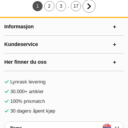
.
1
2
3
17
Gjeldende side, Side
Gå til side
Gå til side
Gå til side
Gå til neste side
Footer-innhold Blandet informasjon og le
Informasjon
Kundeservice
Her finner du oss
Lynrask levering
30.000+ artikler
100% prismatch
30 dagers åpent kjøp
Norge