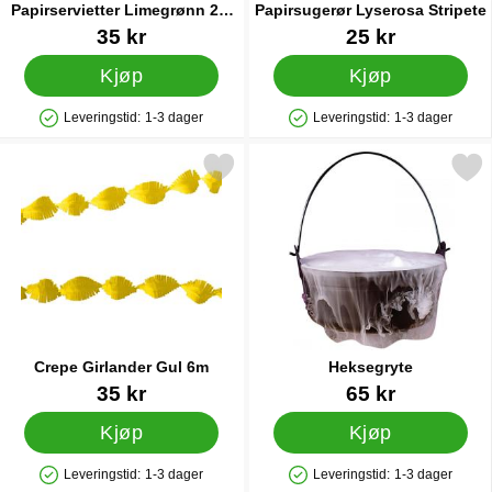
Papirservietter Limegrønn 20-
Papirsugerør Lyserosa Stripete
pakning
Varenummer 91764
Varenummer 6160
35 kr
25 kr
Kjøp
Kjøp
Leveringstid:
1-3 dager
Leveringstid:
1-3 dager
Produkttilgjengelighet: På lager
Produkttilgjengelighet: På lager
Merk crepe Girlander Gul 6m som favoritt
Merk heksegryte s
Crepe Girlander Gul 6m
Heksegryte
Varenummer 34820
Varenummer 5118
35 kr
65 kr
Kjøp
Kjøp
Leveringstid:
1-3 dager
Leveringstid:
1-3 dager
Produkttilgjengelighet: På lager
Produkttilgjengelighet: På lager