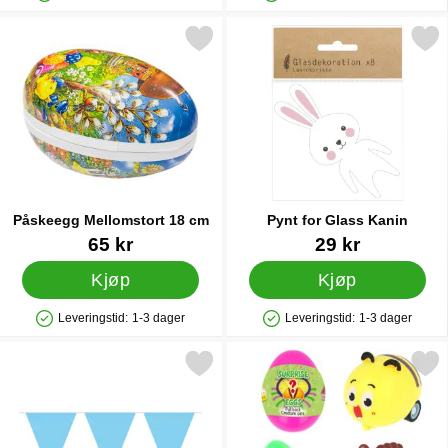
Produkttilgjengelighet: På lager
Produkttilgjengelighet: På lager
Merk påskeegg Mellomstort 18 cm som favoritt
Merk pynt for Glass Ka
Påskeegg Mellomstort 18 cm
Pynt for Glass Kanin
Varenummer 14543
Varenummer 34344
65 kr
29 kr
Kjøp
Kjøp
Leveringstid:
1-3 dager
Leveringstid:
1-3 dager
Produkttilgjengelighet: På lager
Produkttilgjengelighet: På lager
Merk vimpelgirlander Lyseblå som favoritt
Merk overraskelse Egg Dyrelek