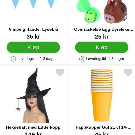
Vimpelgirlander Lyseblå
Overraskelse Egg Dyreleke
med Hjul
Varenummer 9977
Varenummer 86945
35 kr
25 kr
Kjøp
Kjøp
Leveringstid:
1-3 dager
Leveringstid:
1-3 dager
Produkttilgjengelighet: På lager
Produkttilgjengelighet: På lager
Merk heksehatt med Edderkopp som favoritt
Merk pappkopper Gul 21 cl 14
Heksehatt med Edderkopp
Pappkopper Gul 21 cl 14-
pakning
Varenummer 1039
Varenummer 83153
109 kr
45 kr