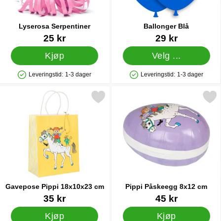
Lyserosa Serpentiner
Ballonger Blå
Varenummer 12509
Varenummer 1429
25 kr
29 kr
Kjøp
Velg ...
Leveringstid:
1-3 dager
Leveringstid:
1-3 dager
Produkttilgjengelighet: På lager
Produkttilgjengelighet: På lager
Merk gavepose Pippi 18x10x23 cm som favoritt
Merk pippi Påskeegg 8x1
Gavepose Pippi 18x10x23 cm
Pippi Påskeegg 8x12 cm
Varenummer 90354
Varenummer 90356
35 kr
45 kr
Kjøp
Kjøp