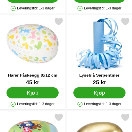
Leveringstid:
1-3 dager
Leveringstid:
1-3 dager
Produkttilgjengelighet: På lager
Produkttilgjengelighet: På lager
Merk harer Påskeegg 8x12 cm som favoritt
Merk lyseblå Serpentin
Harer Påskeegg 8x12 cm
Lyseblå Serpentiner
Varenummer 90358
Varenummer 12510
45 kr
25 kr
Kjøp
Kjøp
Leveringstid:
1-3 dager
Leveringstid:
1-3 dager
Produkttilgjengelighet: På lager
Produkttilgjengelighet: På lager
Merk babblarna Påskeegg 8x12 cm som favoritt
Merk gyllent Påskeegg Tinn