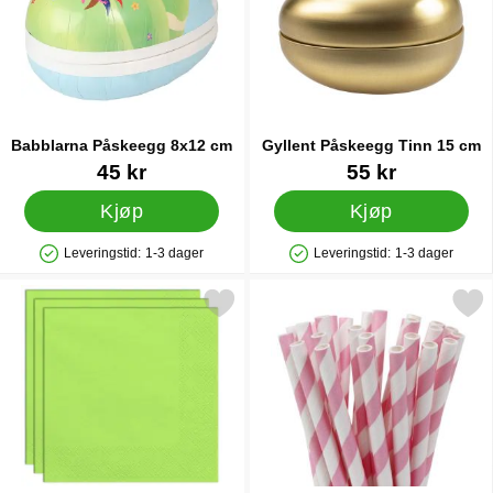
Babblarna Påskeegg 8x12 cm
Gyllent Påskeegg Tinn 15 cm
Varenummer 90357
Varenummer 21081
45 kr
55 kr
Kjøp
Kjøp
Leveringstid:
1-3 dager
Leveringstid:
1-3 dager
Produkttilgjengelighet: På lager
Produkttilgjengelighet: På lager
Merk papirservietter Limegrønn 20-pakning som favoritt
Merk papirsugerør Lyserosa 