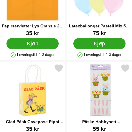
Papirservietter Lys Oransje 20-
Latexballonger Pastell Mix 50-
pakning
pakning
Varenummer 91602
Varenummer 21139
35 kr
75 kr
Kjøp
Kjøp
Leveringstid:
1-3 dager
Leveringstid:
1-3 dager
Produkttilgjengelighet: På lager
Produkttilgjengelighet: På lager
Merk glad Påsk Gavepose Pippi 12x6x15 cm som favoritt
Merk påske Hobbysett Eggdekor
Glad Påsk Gavepose Pippi
Påske Hobbysett
12x6x15 cm
Eggdekorasjon Kit
Varenummer 90353
Varenummer 42066
35 kr
55 kr