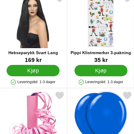
Hekseparykk Svart Lang
Pippi Klistremerker 3-pakning
Varenummer 1073
Varenummer 90355
169 kr
35 kr
Kjøp
Kjøp
Leveringstid:
1-3 dager
Leveringstid:
1-3 dager
Produkttilgjengelighet: På lager
Produkttilgjengelighet: På lager
Merk lyserosa Serpentiner som favoritt
Merk ballonger Blå 