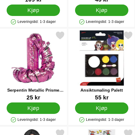
Kjøp
Kjøp
Leveringstid:
1-3 dager
Leveringstid:
1-3 dager
Produkttilgjengelighet: På lager
Produkttilgjengelighet: På lager
Merk serpentin Metallic Prisme Rosa som favoritt
Merk ansiktsmaling Pal
Serpentin Metallic Prisme
Ansiktsmaling Palett
Rosa
Varenummer 9763
Varenummer 9667
25 kr
55 kr
Kjøp
Kjøp
Leveringstid:
1-3 dager
Leveringstid:
1-3 dager
Produkttilgjengelighet: På lager
Produkttilgjengelighet: På lager
Merk hekseparykk Svart Lang som favoritt
Merk pippi Klistremerker 3-