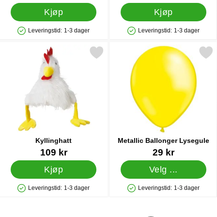
Kjøp
Kjøp
Leveringstid:
1-3 dager
Leveringstid:
1-3 dager
Produkttilgjengelighet: På lager
Produkttilgjengelighet: På lager
Merk kyllinghatt som favoritt
Merk metallic Ballonger Ly
Kyllinghatt
Metallic Ballonger Lysegule
Varenummer 14458
Varenummer 10508
109 kr
29 kr
Kjøp
Velg ...
Leveringstid:
1-3 dager
Leveringstid:
1-3 dager
Produkttilgjengelighet: På lager
Produkttilgjengelighet: På lager