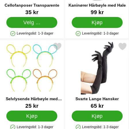
Cellofanposer Transparente
Kaninører Hårbøyle med Hale
Varenummer 11443
Varenummer 12704
35 kr
99 kr
Velg ...
Kjøp
Leveringstid:
1-3 dager
Leveringstid:
1-3 dager
Produkttilgjengelighet: På lager
Produkttilgjengelighet: På lager
Merk selvlysende Hårbøyle med Ører som favoritt
Merk svarte Lange Hans
Selvlysende Hårbøyle med
Svarte Lange Hansker
Ører
Varenummer 42178
Varenummer 6989
25 kr
65 kr
Kjøp
Kjøp
Leveringstid:
1-3 dager
Leveringstid:
1-3 dager