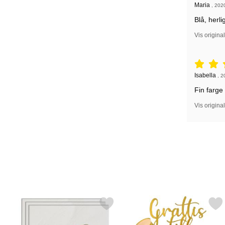
Anmeldelse
Maria
,
202
Blå, herl
Vis origina
Vurdering: 
Anmeldelse
Isabella
,
2
Fin farge
Vis origina
Merk student Servietter Gull som favoritt
Merk kakepynt Grattis Till S