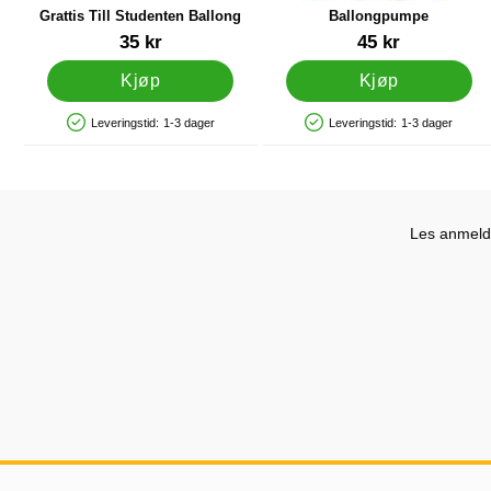
Grattis Till Studenten Ballong
Ballongpumpe
Varenummer 27838
Varenummer 9838
35 kr
45 kr
Kjøp
Kjøp
Leveringstid:
1-3 dager
Leveringstid:
1-3 dager
Produkttilgjengelighet: På lager
Produkttilgjengelighet: På lager
Les anmelde