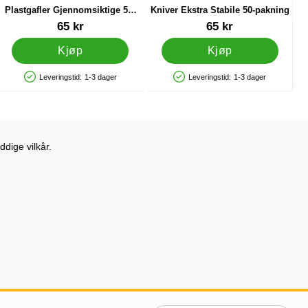
Plastgafler Gjennomsiktige 50-
Kniver Ekstra Stabile 50-pakning
pakning
Varenummer 12882
Varenummer 32152
65 kr
65 kr
Kjøp
Kjøp
Leveringstid:
1-3 dager
Leveringstid:
1-3 dager
Produkttilgjengelighet: På lager
Produkttilgjengelighet: På lager
dige vilkår.