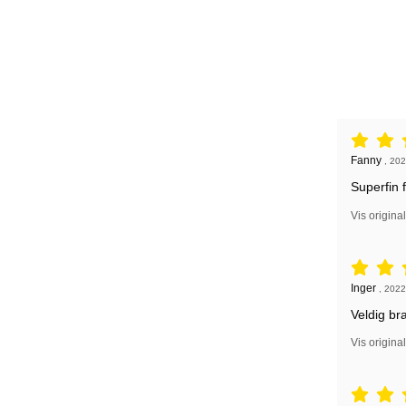
Vurdering: 
Anmeldelse
Fanny
,
202
Superfin 
Vis origina
Vurdering: 
Anmeldelse
Inger
,
2022
Veldig br
Vis origina
Vurdering: 