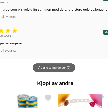
 av:
0-08-24
ig farge som blir veldig fin sammen med de andre store gule ballongene
l på svenska
5 stjerne av 5,
Ve
 av:
020-05-15
 på ballongene.
l på svenska
Vis alle anmeldelser (9)
Kjøpt av andre
tudenten som favoritt
Merk serpentiner 2-pakning Blå/Gul som favoritt
Merk ballongbånd so