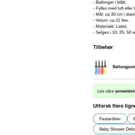
- Ballonger i blått.
- Fylles med luft eller
- Mål: ca 30 cm i diam
- Volum: ca 11 liter.
- Materiale: Latex.
- Selges i 10, 25, 50 
Tilbehør
Ballongpu
Varenummer 9838
Les våre
anmeldel
Utforsk flere lig
Festartikler
Baby Shower Deko