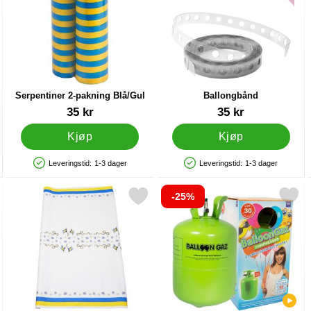
Serpentiner 2-pakning Blå/Gul
Ballongbånd
Varenummer 10941
Varenummer 21211
35 kr
35 kr
Kjøp
Kjøp
Leveringstid:
1-3 dager
Leveringstid:
1-3 dager
Produkttilgjengelighet: På lager
Produkttilgjengelighet: På lager
-25%
som favoritt
Merk papirduk Sverige som favoritt
Merk helium på Flaske Mellomstor til 30 B