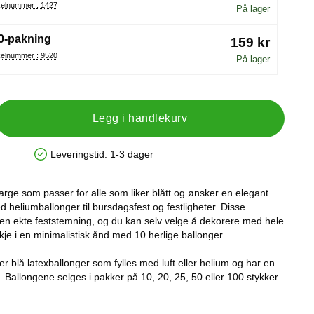
Artikelnummer : 1427
På lager
0-pakning
159 kr
Artikelnummer : 9520
På lager
Legg i handlekurv
Leveringstid:
1-3 dager
Produkttilgjengelighet: På lager
 farge som passer for alle som liker blått og ønsker en elegant
 heliumballonger til bursdagsfest og festligheter. Disse
r en ekte feststemning, og du kan selv velge å dekorere med hele
kje i en minimalistisk ånd med 10 herlige ballonger.
er blå latexballonger som fylles med luft eller helium og har en
 Ballongene selges i pakker på 10, 20, 25, 50 eller 100 stykker.
: