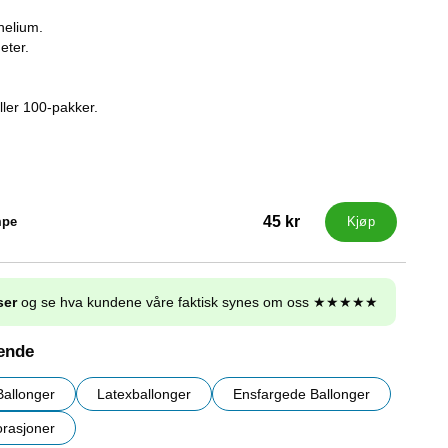
 helium.
eter.
eller 100-pakker.
45 kr
mpe
Kjøp
ser
og se hva kundene våre faktisk synes om oss ★★★★★
nende
Ballonger
Latexballonger
Ensfargede Ballonger
rasjoner