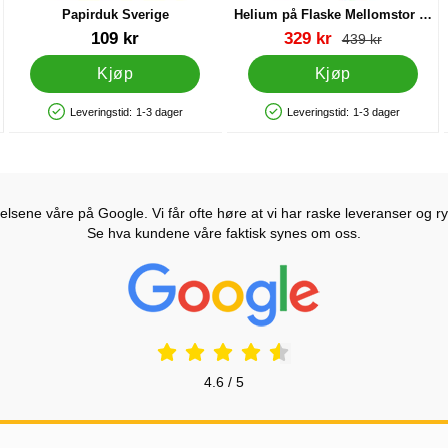
Papirduk Sverige
Helium på Flaske Mellomstor til
30 Ballonger (20-25 cm)
Varenummer 12885
Varenummer 13479
ny pris
109 kr
329 kr
gammel pris
439 kr
Kjøp
Kjøp
Leveringstid:
1-3 dager
Leveringstid:
1-3 dager
Produkttilgjengelighet: På lager
Produkttilgjengelighet: På lager
lsene våre på Google. Vi får ofte høre at vi har raske leveranser og ryd
Se hva kundene våre faktisk synes om oss.
Prisjakt Vurdering: 4.6 Stjerne
4.6 / 5