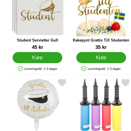
Student Servietter Gull
Kakepynt Grattis Till Studenten
Varenummer 27846
Varenummer 27851
45 kr
35 kr
Kjøp
Kjøp
Leveringstid:
1-3 dager
Leveringstid:
1-3 dager
Produkttilgjengelighet: På lager
Produkttilgjengelighet: På lager
Merk grattis Till Studenten Ballong som favoritt
Merk ballongpumpe 