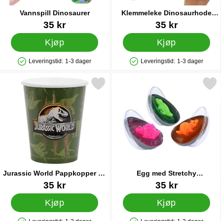
Vannspill Dinosaurer
Klemmeleke Dinosaurhode
med Kuler 8 cm
Varenummer 85016
Varenummer 91682
35 kr
35 kr
Kjøp
Kjøp
Leveringstid:
1-3 dager
Leveringstid:
1-3 dager
Produkttilgjengelighet: På lager
Produkttilgjengelighet: På lager
rk jurassic World Pappkopper 25 cl 6-pakning som favoritt
Merk egg med Stretchy Baby
Jurassic World Pappkopper 25
Egg med Stretchy
cl 6-pakning
Babydinosaur
Varenummer 91171
Varenummer 86938
35 kr
35 kr
Kjøp
Kjøp