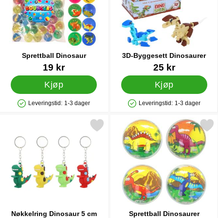
Sprettball Dinosaur
3D-Byggesett Dinosaurer
Varenummer 32755
Varenummer 89593
19 kr
25 kr
Kjøp
Kjøp
Leveringstid:
1-3 dager
Leveringstid:
1-3 dager
Produkttilgjengelighet: På lager
Produkttilgjengelighet: På lager
Merk nøkkelring Dinosaur 5 cm som favoritt
Merk sprettball Dinosau
Nøkkelring Dinosaur 5 cm
Sprettball Dinosaurer