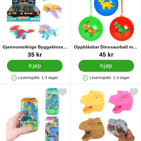
Gjennomsiktige Byggeklosser
Oppblåsbar Dinosaurball med
Dinosaur 3+ år
Nøkkelring
Varenummer 91734
Varenummer 84027
35 kr
45 kr
Kjøp
Kjøp
Leveringstid:
1-3 dager
Leveringstid:
1-3 dager
Produkttilgjengelighet: På lager
Produkttilgjengelighet: På lager
Merk vannspill Dinosaurer som favoritt
Merk klemmeleke Dinosaurhode me