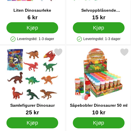
Liten Dinosaurleke
Selvoppblåsende
Baseballkølle Dinosaur
Varenummer 32753
Varenummer 88690
6 kr
15 kr
Kjøp
Kjøp
Leveringstid:
1-3 dager
Leveringstid:
1-3 dager
Produkttilgjengelighet: På lager
Produkttilgjengelighet: På lager
Merk samlefigurer Dinosaur som favoritt
Merk såpebobler Dinosaurer
Samlefigurer Dinosaur
Såpebobler Dinosaurer 50 ml
Varenummer 91536
Varenummer 86982
25 kr
10 kr
Kjøp
Kjøp