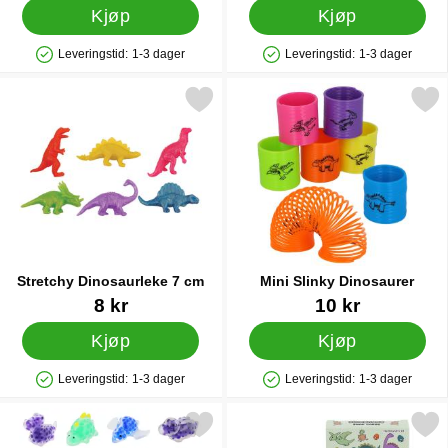
Kjøp
Kjøp
Leveringstid:
1-3 dager
Leveringstid:
1-3 dager
Produkttilgjengelighet: På lager
Produkttilgjengelighet: På lager
Merk stretchy Dinosaurleke 7 cm som favoritt
Merk mini Slinky Dinosa
Stretchy Dinosaurleke 7 cm
Mini Slinky Dinosaurer
Varenummer 91572
Varenummer 84032
8 kr
10 kr
Kjøp
Kjøp
Leveringstid:
1-3 dager
Leveringstid:
1-3 dager
Produkttilgjengelighet: På lager
Produkttilgjengelighet: På lager
Merk squishy Dinosaurleke med Perler 5 cm som favoritt
Merk memoryspill Dinosaur 