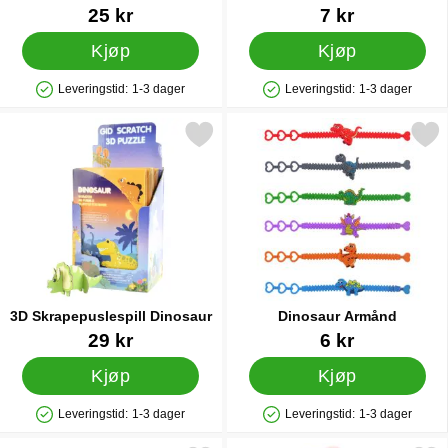
Varenummer 91662
Varenummer 44250
25 kr
7 kr
Kjøp
Kjøp
Leveringstid:
1-3 dager
Leveringstid:
1-3 dager
Produkttilgjengelighet: På lager
Produkttilgjengelighet: På lager
Merk 3D Skrapepuslespill Dinosaur som favoritt
Merk dinosaur Armån
3D Skrapepuslespill Dinosaur
Dinosaur Armånd
Varenummer 37953
Varenummer 35812
29 kr
6 kr
Kjøp
Kjøp
Leveringstid:
1-3 dager
Leveringstid:
1-3 dager
Produkttilgjengelighet: På lager
Produkttilgjengelighet: På lager