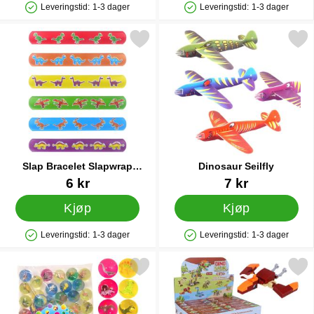
Leveringstid:
1-3 dager
Leveringstid:
1-3 dager
Produkttilgjengelighet: På lager
Produkttilgjengelighet: På lager
k slap Bracelet Slapwrap Armbånd Dinosaurer som favoritt
Merk dinosaur Seilfl
Slap Bracelet Slapwrap
Dinosaur Seilfly
Armbånd Dinosaurer
Varenummer 35813
Varenummer 12473
6 kr
7 kr
Kjøp
Kjøp
Leveringstid:
1-3 dager
Leveringstid:
1-3 dager
Produkttilgjengelighet: På lager
Produkttilgjengelighet: På lager
Merk sprettball Dinosaur som favoritt
Merk 3D-Byggesett Dinosa