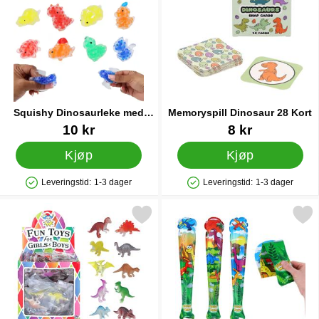
Squishy Dinosaurleke med
Memoryspill Dinosaur 28 Kort
Perler 5 cm
Varenummer 91577
Varenummer 86984
10 kr
8 kr
Kjøp
Kjøp
Leveringstid:
1-3 dager
Leveringstid:
1-3 dager
Produkttilgjengelighet: På lager
Produkttilgjengelighet: På lager
Merk liten Dinosaurleke som favoritt
Merk selvoppblåsende Baseballkø