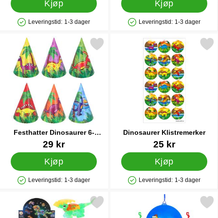
Kjøp
Kjøp
Leveringstid:
1-3 dager
Leveringstid:
1-3 dager
Produkttilgjengelighet: På lager
Produkttilgjengelighet: På lager
Merk festhatter Dinosaurer 6-pakning som favoritt
Merk dinosaurer Klistrem
Festhatter Dinosaurer 6-
Dinosaurer Klistremerker
pakning
Varenummer 44262
Varenummer 40266
29 kr
25 kr
Kjøp
Kjøp
Leveringstid:
1-3 dager
Leveringstid:
1-3 dager
Produkttilgjengelighet: På lager
Produkttilgjengelighet: På lager
k gjennomsiktige Byggeklosser Dinosaur 3+ år som favoritt
Merk oppblåsbar Dinosaurball me