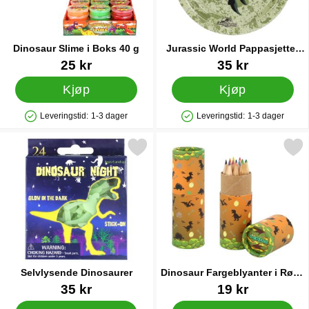
Dinosaur Slime i Boks 40 g
Jurassic World Pappasjetter
18 cm 6-pakning
Varenummer 91676
Varenummer 91163
25 kr
35 kr
Kjøp
Kjøp
Leveringstid:
1-3 dager
Leveringstid:
1-3 dager
Produkttilgjengelighet: På lager
Produkttilgjengelighet: På lager
Merk selvlysende Dinosaurer som favoritt
Merk dinosaur Fargeblyanter i Rør 
Selvlysende Dinosaurer
Dinosaur Fargeblyanter i Rør 8
cm 12-pakning
Varenummer 25249
Varenummer 91595
35 kr
19 kr