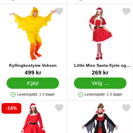
Produkttilgjengelighet: På lager
Produkttilgjengelighet: På lager
Merk kyllingkostyme Voksen som favoritt
Merk little Miss Santa Kjole
Kyllingkostyme Voksen
Little Miss Santa Kjole og
Cape
Varenummer 83766
Varenummer 20135
499 kr
269 kr
Kjøp
Velg ...
Leveringstid:
1-3 dager
Leveringstid:
1-3 dager
Produkttilgjengelighet: På lager
Produkttilgjengelighet: På lager
-14%
erk deluxe Velour Mrs Santa Claus Kostyme som favoritt
Merk vampyrkjole Klass