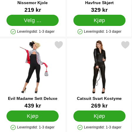
Nissemor Kjole
Havfrue Skjørt
Varenummer 12095
Varenummer 36737
219 kr
329 kr
Velg ...
Kjøp
Leveringstid:
1-3 dager
Leveringstid:
1-3 dager
Produkttilgjengelighet: På lager
Produkttilgjengelighet: På lager
Merk evil Madame Sett Deluxe som favoritt
Merk catsuit Svart Kost
Evil Madame Sett Deluxe
Catsuit Svart Kostyme
Varenummer 18065
Varenummer 18988
439 kr
269 kr
Kjøp
Kjøp
Leveringstid:
1-3 dager
Leveringstid:
1-3 dager
Produkttilgjengelighet: På lager
Produkttilgjengelighet: På lager