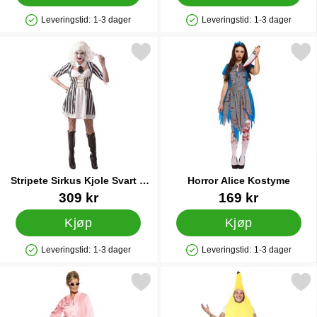
Leveringstid:
1-3 dager
Leveringstid:
1-3 dager
Produkttilgjengelighet: På lager
Produkttilgjengelighet: På lager
Merk stripete Sirkus Kjole Svart & Hvit som favoritt
Merk horror Alice Kost
Stripete Sirkus Kjole Svart &
Horror Alice Kostyme
Hvit
Varenummer 24437
Varenummer 88697
309 kr
169 kr
Kjøp
Kjøp
Leveringstid:
1-3 dager
Leveringstid:
1-3 dager
Produkttilgjengelighet: På lager
Produkttilgjengelighet: På lager
Merk grease Pink Lady Jakke som favoritt
Merk banan Kostyme