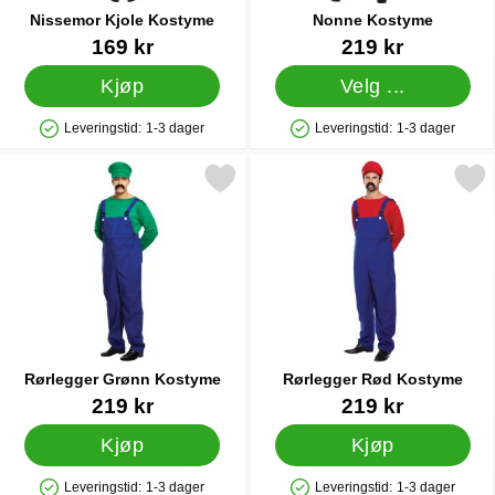
Nissemor Kjole Kostyme
Nonne Kostyme
Varenummer 89081
Varenummer 6856
169 kr
219 kr
Kjøp
Velg ...
Leveringstid:
1-3 dager
Leveringstid:
1-3 dager
Produkttilgjengelighet: På lager
Produkttilgjengelighet: På lager
Merk rørlegger Grønn Kostyme som favoritt
Merk rørlegger Rød Kos
Rørlegger Grønn Kostyme
Rørlegger Rød Kostyme
Varenummer 85026
Varenummer 85025
219 kr
219 kr
Kjøp
Kjøp
Leveringstid:
1-3 dager
Leveringstid:
1-3 dager