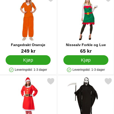
Fangedrakt Oransje
Nissealv Forkle og Lue
Varenummer 40569
Varenummer 20153
249 kr
65 kr
Kjøp
Kjøp
Leveringstid:
1-3 dager
Leveringstid:
1-3 dager
Produkttilgjengelighet: På lager
Produkttilgjengelighet: På lager
Merk mrs Santa Claus Drakt som favoritt
Merk demon Ghost Kost