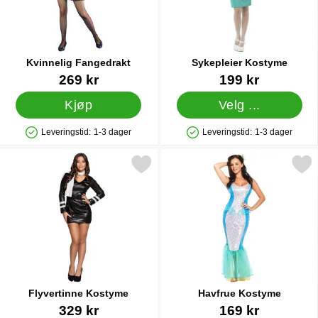
Kvinnelig Fangedrakt
Sykepleier Kostyme
Varenummer 1255
Varenummer 8146
269 kr
199 kr
Kjøp
Velg ...
Leveringstid:
1-3 dager
Leveringstid:
1-3 dager
Produkttilgjengelighet: På lager
Produkttilgjengelighet: På lager
Merk flyvertinne Kostyme som favoritt
Merk havfrue Kostyme
Flyvertinne Kostyme
Havfrue Kostyme
Varenummer 15978
Varenummer 24340
329 kr
169 kr