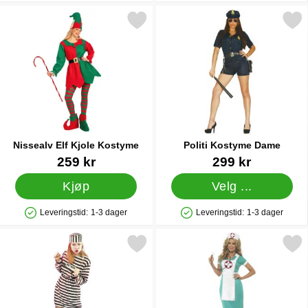
Merk nissealv Elf Kjole Kostyme som favoritt
Merk politi Kostyme Da
Nissealv Elf Kjole Kostyme
Politi Kostyme Dame
Varenummer 40507
Varenummer 84526
259 kr
299 kr
Kjøp
Velg ...
Leveringstid:
1-3 dager
Leveringstid:
1-3 dager
Produkttilgjengelighet: På lager
Produkttilgjengelighet: På lager
Merk kvinnelig Fangedrakt som favoritt
Merk sykepleier Kosty