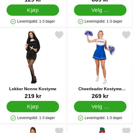
Kjøp
Velg ...
Leveringstid:
1-3 dager
Leveringstid:
1-3 dager
Produkttilgjengelighet: På lager
Produkttilgjengelighet: På lager
Merk lekker Nonne Kostyme som favoritt
Merk cheerleader Kostyme Blå
Lekker Nonne Kostyme
Cheerleader Kostyme
Blått/Hvitt
Varenummer 18960
Varenummer 10428
219 kr
269 kr
Kjøp
Velg ...
Leveringstid:
1-3 dager
Leveringstid:
1-3 dager
Produkttilgjengelighet: På lager
Produkttilgjengelighet: På lager
Merk fangedrakt Oransje som favoritt
Merk nissealv Forkle og