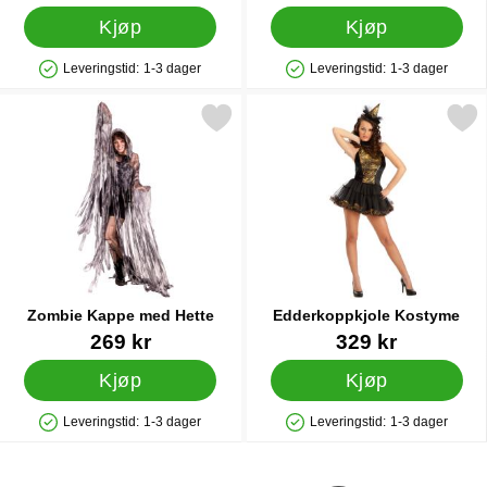
Kjøp
Kjøp
Leveringstid:
1-3 dager
Leveringstid:
1-3 dager
Produkttilgjengelighet: På lager
Produkttilgjengelighet: På lager
Merk zombie Kappe med Hette som favoritt
Merk edderkoppkjole Kos
Zombie Kappe med Hette
Edderkoppkjole Kostyme
Varenummer 86830
Varenummer 8145
269 kr
329 kr
Kjøp
Kjøp
Leveringstid:
1-3 dager
Leveringstid:
1-3 dager
Produkttilgjengelighet: På lager
Produkttilgjengelighet: På lager