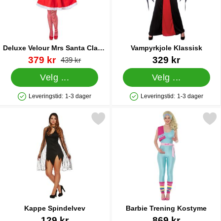
Deluxe Velour Mrs Santa Claus
Vampyrkjole Klassisk
Kostyme
Varenummer 44276
ny pris
Varenummer 13546
379 kr
329 kr
gammel pris
439 kr
Velg ...
Velg ...
Leveringstid:
1-3 dager
Leveringstid:
1-3 dager
Produkttilgjengelighet: På lager
Produkttilgjengelighet: På lager
Merk kappe Spindelvev som favoritt
Merk barbie Trening Kos
Kappe Spindelvev
Barbie Trening Kostyme
Varenummer 38693
Varenummer 18632
129 kr
869 kr