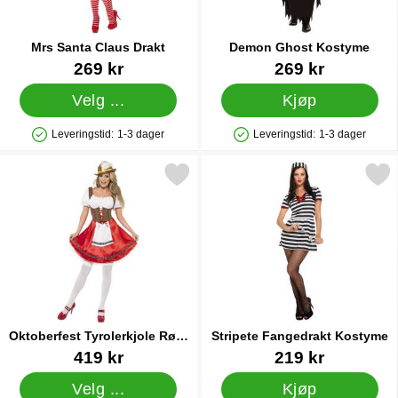
Mrs Santa Claus Drakt
Demon Ghost Kostyme
Varenummer 44274
Varenummer 88702
269 kr
269 kr
Velg ...
Kjøp
Leveringstid:
1-3 dager
Leveringstid:
1-3 dager
Produkttilgjengelighet: På lager
Produkttilgjengelighet: På lager
Merk oktoberfest Tyrolerkjole Rødt Kostyme som favoritt
Merk stripete Fangedrakt K
Oktoberfest Tyrolerkjole Rødt
Stripete Fangedrakt Kostyme
Kostyme
Varenummer 13187
Varenummer 18989
419 kr
219 kr
Velg ...
Kjøp