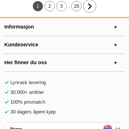
.
1
2
3
20
Gjeldende side, Side
Gå til side
Gå til side
Gå til side
Gå til neste side
Footer-innhold Blandet informasjon og le
Informasjon
Kundeservice
Her finner du oss
Lynrask levering
30.000+ artikler
100% prismatch
30 dagers åpent kjøp
Norge