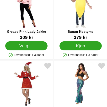
Grease Pink Lady Jakke
Banan Kostyme
Varenummer 6901
Varenummer 10262
309 kr
379 kr
Velg ...
Kjøp
Leveringstid:
1-3 dager
Leveringstid:
1-3 dager
Produkttilgjengelighet: På lager
Produkttilgjengelighet: På lager
Merk nissemor Kjole som favoritt
Merk havfrue Skjørt