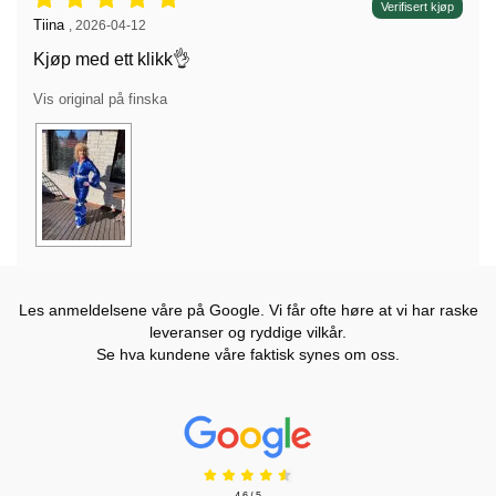
Vurdering: 5 stjerne av 5,
Verifisert kjøp
Anmeldelse av:
Tiina
,
2026-04-12
Kjøp med ett klikk👌
Vis original på finska
Les anmeldelsene våre på Google. Vi får ofte høre at vi har raske
leveranser og ryddige vilkår.
Se hva kundene våre faktisk synes om oss.
Prisjakt Vurdering: 4.6 Stjerne
4.6 / 5