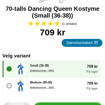
70-talls Dancing Queen Kostyme
(Small (36-38))
(1 omtaler)
Vurdering: 5 Stjerne, Gå til alle omtal
Handle dette produktet, 70-talls Dancing Queen Kostyme
pris
709 kr
Størrelsestabell
, (å velge en ny radioknapp vil 
Velg variant
Small (36-38)
709 kr
Artikelnummer : 5841
På lager
Medium (40-42)
709 kr
Artikelnummer : 5842
På lager
antall