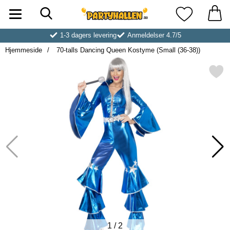
Søk
Startsiden for Partyhallen AB
Mine favoritt
1-3 dagers levering
Anmeldelser 4.7/5
Hjemmeside
70-talls Dancing Queen Kostyme (Small (36-38))
Merk 70-talls Dancing Queen Kostyme 
1
/
2