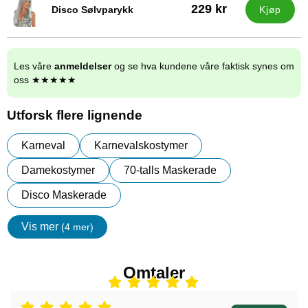
229 kr
Disco Sølvparykk
Kjøp
Varenummer 10861
Les våre
anmeldelser
og se hva kundene våre faktisk synes om
oss ★★★★★
Utforsk flere lignende
Karneval
Karnevalskostymer
Damekostymer
70-talls Maskerade
Disco Maskerade
Vis mer
(4 mer)
egenskaper
Omtaler