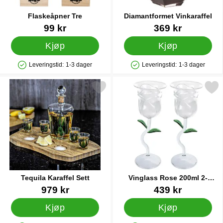
Flaskeåpner Tre
Diamantformet Vinkaraffel
Varenummer 25637
Varenummer 42623
99 kr
369 kr
Kjøp
Kjøp
Leveringstid:
1-3 dager
Leveringstid:
1-3 dager
Produkttilgjengelighet: På lager
Produkttilgjengelighet: På lager
Merk tequila Karaffel Sett som favoritt
Merk vinglass Rose 200ml 2-
Tequila Karaffel Sett
Vinglass Rose 200ml 2-
pakning
Varenummer 44572
Varenummer 86865
979 kr
439 kr
Kjøp
Kjøp