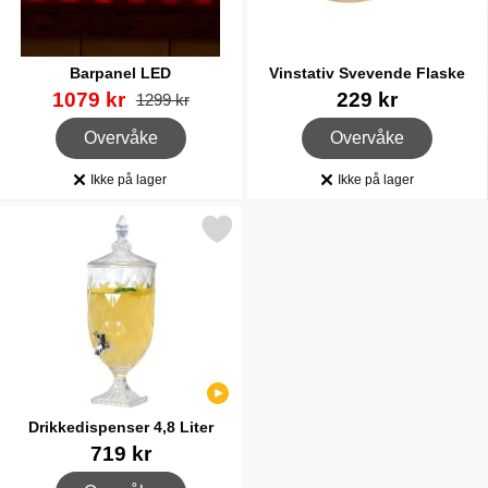
Barpanel LED
Vinstativ Svevende Flaske
Varenummer 35078
ny pris
Varenummer 36874
1079 kr
229 kr
gammel pris
1299 kr
, Barpanel LED
, Vinstativ Svevende Fl
Overvåke
Overvåke
Ikke på lager
Ikke på lager
Produkttilgjengelighet:
Produkttilgjengelighet:
Merk drikkedispenser 4,8 Liter som favoritt
Drikkedispenser 4,8 Liter
Varenummer 86059
719 kr
, Drikkedispenser 4,8 Liter