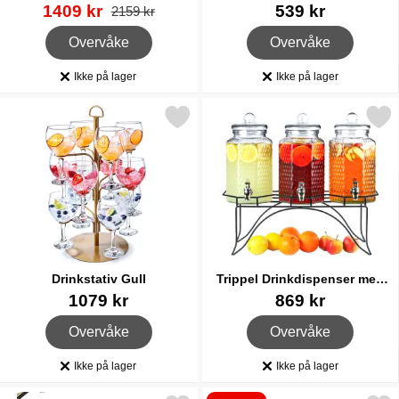
Kjøkkenskap
Varenummer 16672
ny pris
Varenummer 16676
1409 kr
539 kr
gammel pris
2159 kr
, Vintønne i Tre
, Final Touch Vinhylle t
Overvåke
Overvåke
Ikke på lager
Ikke på lager
Produkttilgjengelighet:
Produkttilgjengelighet:
Merk drinkstativ Gull som favoritt
Merk trippel Drinkdispenser m
Drinkstativ Gull
Trippel Drinkdispenser med
Stativ
Varenummer 22031
Varenummer 23577
1079 kr
869 kr
, Drinkstativ Gull
, Trippel Drinkdispenser
Overvåke
Overvåke
Ikke på lager
Ikke på lager
Produkttilgjengelighet:
Produkttilgjengelighet: