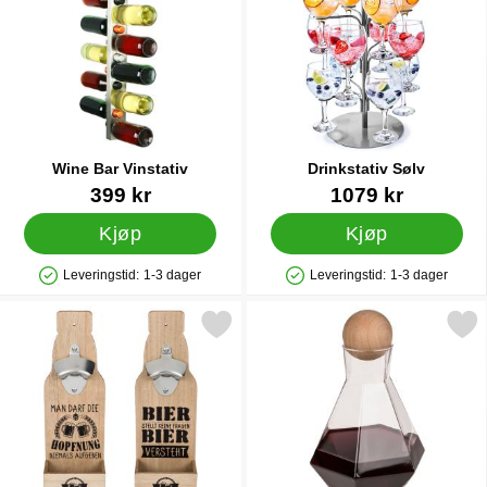
Wine Bar Vinstativ
Drinkstativ Sølv
Varenummer 10651
Varenummer 22032
399 kr
1079 kr
Kjøp
Kjøp
Leveringstid:
1-3 dager
Leveringstid:
1-3 dager
Produkttilgjengelighet: På lager
Produkttilgjengelighet: På lager
Merk flaskeåpner Tre som favoritt
Merk diamantformet Vinkar