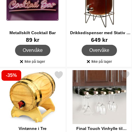
Metallskilt Cocktail Bar
Drikkedispenser med Stativ 8
Liter
Varenummer 44693
Varenummer 86057
89 kr
649 kr
, Metallskilt Cocktail Bar
, Drikkedispenser med St
Overvåke
Overvåke
Ikke på lager
Ikke på lager
Produkttilgjengelighet:
Produkttilgjengelighet:
-35%
Merk vintønne i Tre som favoritt
Merk final Touch Vinhylle til 
Vintønne i Tre
Final Touch Vinhylle til