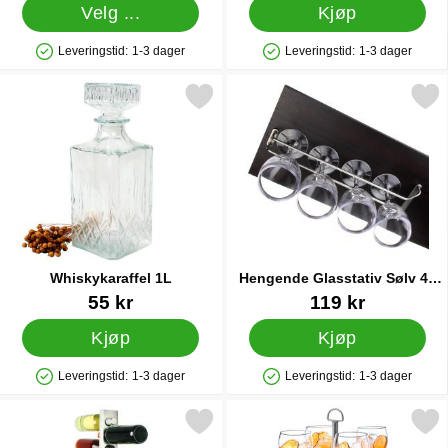
Velg ...
Kjøp
Leveringstid:
1-3 dager
Leveringstid:
1-3 dager
Produkttilgjengelighet: På lager
Produkttilgjengelighet: På lager
Merk whiskykaraffel 1L som favoritt
Merk hengende Glasstativ Sø
Whiskykaraffel 1L
Hengende Glasstativ Sølv 40
cm
Varenummer 87071
Varenummer 87492
55 kr
119 kr
Kjøp
Kjøp
Leveringstid:
1-3 dager
Leveringstid:
1-3 dager
Produkttilgjengelighet: På lager
Produkttilgjengelighet: På lager
Merk wine Bar Vinstativ som favoritt
Merk drinkstativ Søl