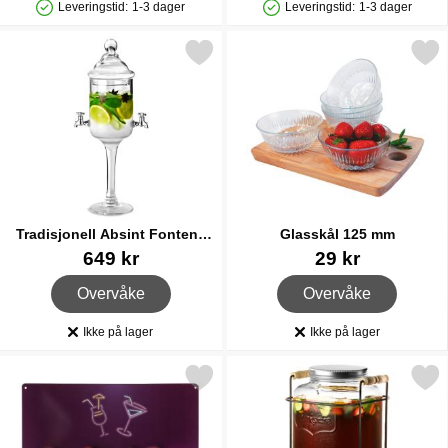
Leveringstid:
1-3 dager
Leveringstid:
1-3 dager
Produkttilgjengelighet: På lager
Produkttilgjengelighet: På lager
Merk tradisjonell Absint Fontene Glass som favoritt
Merk glasskål 125 mm
Tradisjonell Absint Fontene
Glasskål 125 mm
Glass
Varenummer 16668
Varenummer 38284
649 kr
29 kr
, Tradisjonell Absint Fontene Glass
, Glasskål 125 mm
Overvåke
Overvåke
Ikke på lager
Ikke på lager
Produkttilgjengelighet:
Produkttilgjengelighet:
Merk metallskilt Cocktail Bar som favoritt
Merk drikkedispenser med Stat