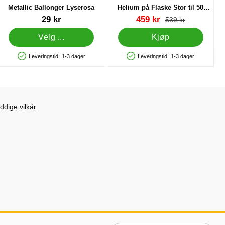
Metallic Ballonger Lyserosa
Helium på Flaske Stor til 50
Ballonger (20-25 cm)
Varenummer 12559
Varenummer 13480
ny pris
29 kr
459 kr
gammel pris
539 kr
Velg ...
Kjøp
Leveringstid:
1-3 dager
Leveringstid:
1-3 dager
Produkttilgjengelighet: På lager
Produkttilgjengelighet: På lager
dige vilkår.