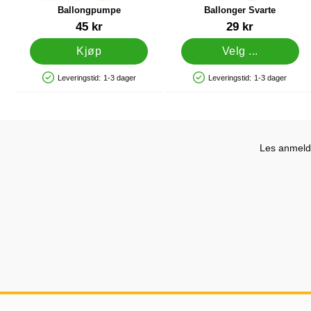
Ballongpumpe
Ballonger Svarte
Varenummer 9838
Varenummer 1442
45 kr
29 kr
Kjøp
Velg ...
Leveringstid:
1-3 dager
Leveringstid:
1-3 dager
Produkttilgjengelighet: På lager
Produkttilgjengelighet: På lager
Les anmelde