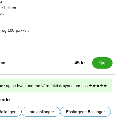
te:
ler helium.
er.
0- og 100-pakker.
45 kr
mpe
Kjøp
ser
og se hva kundene våre faktisk synes om oss ★★★★★
nende
Ballonger
Latexballonger
Ensfargede Ballonger