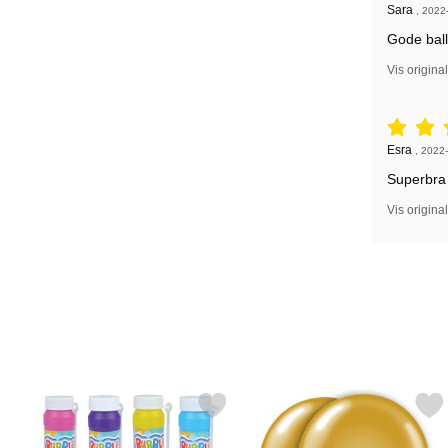
Anmeldelse
Sara
,
2022
Gode bal
Vis origina
Vurdering: 
Anmeldelse
Esra
,
2022-
Superbra 
Vis origina
Merk såpebobler Magic som favoritt
Merk ballonger Gull