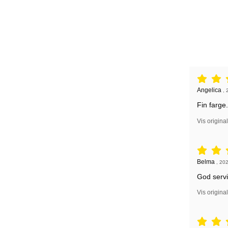
Vurdering: 
Anmeldelse
Angelica
,
Fin farge.
Vis origina
Vurdering: 
Anmeldelse
Belma
,
202
God servi
Vis origina
Vurdering: 