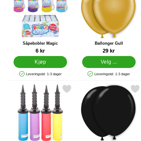
Såpebobler Magic
Ballonger Gull
Varenummer 12437
Varenummer 5024
6 kr
29 kr
Kjøp
Velg ...
Leveringstid:
1-3 dager
Leveringstid:
1-3 dager
Produkttilgjengelighet: På lager
Produkttilgjengelighet: På lager
Merk ballongpumpe som favoritt
Merk ballonger Svart