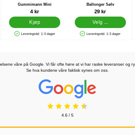
Gummimann Mini
Ballonger Sølv
Varenummer 12483
Varenummer 5021
4 kr
29 kr
Kjøp
Velg ...
Leveringstid:
1-3 dager
Leveringstid:
1-3 dager
Produkttilgjengelighet: På lager
Produkttilgjengelighet: På lager
lsene våre på Google. Vi får ofte høre at vi har raske leveranser og ryd
Se hva kundene våre faktisk synes om oss.
Prisjakt Vurdering: 4.6 Stjerne
4.6 / 5