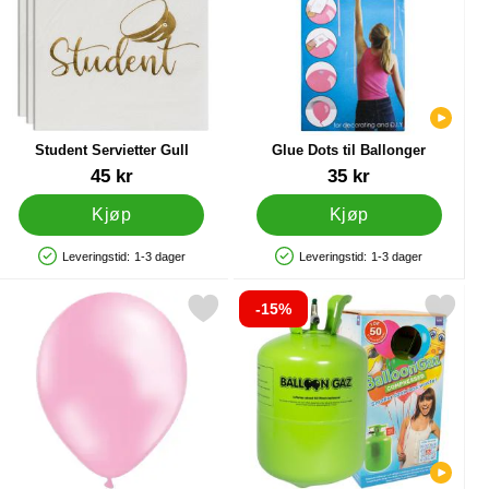
Student Servietter Gull
Glue Dots til Ballonger
Varenummer 27846
Varenummer 22428
45 kr
35 kr
Kjøp
Kjøp
Leveringstid:
1-3 dager
Leveringstid:
1-3 dager
Produkttilgjengelighet: På lager
Produkttilgjengelighet: På lager
-15%
om favoritt
Merk metallic Ballonger Lyserosa som favoritt
Merk helium på Flaske Stor til 50 Ballong