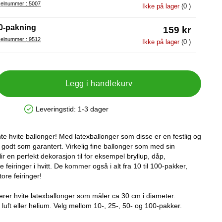
Artikelnummer : 5007
Ikke på lager
(0 )
0-pakning
159 kr
Artikelnummer : 9512
Ikke på lager
(0 )
Legg i handlekurv
Leveringstid:
1-3 dager
Produkttilgjengelighet: På lager
te hvite ballonger! Med latexballonger som disse er en festlig og
 så godt som garantert. Virkelig fine ballonger som med sin
lir en perfekt dekorasjon til for eksempel bryllup, dåp,
 feiringer i hvitt. De kommer også i alt fra 10 til 100-pakker,
ore feiringer!
derer hvite latexballonger som måler ca 30 cm i diameter.
luft eller helium. Velg mellom 10-, 25-, 50- og 100-pakker.