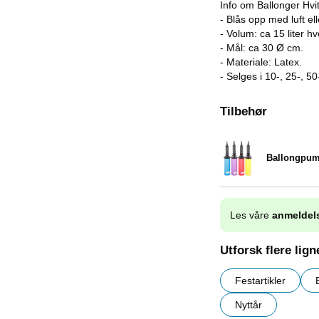
Info om Ballonger Hvi
- Blås opp med luft el
- Volum: ca 15 liter hv
- Mål: ca 30 Ø cm.
- Materiale: Latex.
- Selges i 10-, 25-, 5
Tilbehør
Ballongpu
Varenummer 9838
Les våre
anmeldel
Utforsk flere lig
Festartikler
Nyttår