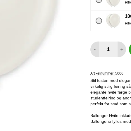
10
antall
-
+
Artikelnummer:
5006
Stil festen med elegan
virkelig stilig feiring
elegante hvite farge b
studentfeiring og andre
perfekt for små som st
Ballonger Hvite inklu
Ballongene fylles med 