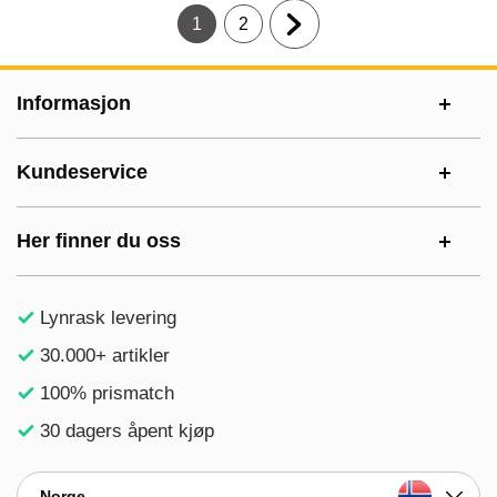
1
2
Gjeldende side, Side
Gå til side
Gå til neste side
Footer-innhold Blandet informasjon og le
Informasjon
Kundeservice
Her finner du oss
Lynrask levering
30.000+ artikler
100% prismatch
30 dagers åpent kjøp
Norge