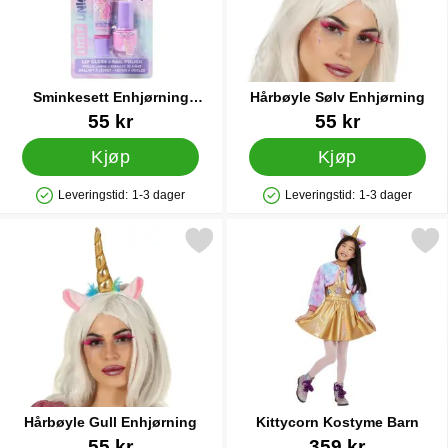
Sminkesett Enhjørning
Hårbøyle Sølv Enhjørning
Lipgloss & Neglelakk
Varenummer 88157
Varenummer 85657
55 kr
55 kr
Kjøp
Kjøp
Leveringstid:
1-3 dager
Leveringstid:
1-3 dager
Produkttilgjengelighet: På lager
Produkttilgjengelighet: På lager
Merk hårbøyle Gull Enhjørning som favoritt
Merk kittycorn Kostyme 
Hårbøyle Gull Enhjørning
Kittycorn Kostyme Barn
Varenummer 85658
Varenummer 88235
55 kr
359 kr