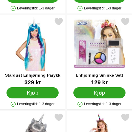
Leveringstid:
1-3 dager
Leveringstid:
1-3 dager
Produkttilgjengelighet: På lager
Produkttilgjengelighet: På lager
Merk stardust Enhjørning Parykk som favoritt
Merk enhjørning Sminke 
Stardust Enhjørning Parykk
Enhjørning Sminke Sett
Varenummer 19426
Varenummer 22902
329 kr
129 kr
Kjøp
Kjøp
Leveringstid:
1-3 dager
Leveringstid:
1-3 dager
Produkttilgjengelighet: På lager
Produkttilgjengelighet: På lager
Merk spøkelse Enhjørning Parykk med Horn som favoritt
Merk princess Unicorn Enhjørnin