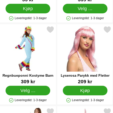
Kjøp
Velg ...
Leveringstid:
1-3 dager
Leveringstid:
1-3 dager
Produkttilgjengelighet: På lager
Produkttilgjengelighet: På lager
Merk regnbueponni Kostyme Barn som favoritt
Merk lyserosa Parykk med F
Regnbueponni Kostyme Barn
Lyserosa Parykk med Fletter
Varenummer 88239
Varenummer 88723
309 kr
209 kr
Velg ...
Kjøp
Leveringstid:
1-3 dager
Leveringstid:
1-3 dager
Produkttilgjengelighet: På lager
Produkttilgjengelighet: På lager
Merk ridende Enhjørning Kostyme Barn som favoritt
Merk daydream Enhjørning 