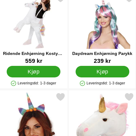
Ridende Enhjørning Kostyme
Daydream Enhjørning Parykk
Barn
Varenummer 88248
Varenummer 38307
559 kr
239 kr
Kjøp
Kjøp
Leveringstid:
1-3 dager
Leveringstid:
1-3 dager
Produkttilgjengelighet: På lager
Produkttilgjengelighet: På lager
Merk enhjørning Hårbøyle med Blomster som favoritt
Merk enhjørninghatt