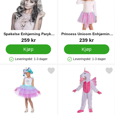
Spøkelse Enhjørning Parykk
Princess Unicorn Enhjørning
med Horn
Sett Barn
Varenummer 24142
Varenummer 39984
259 kr
239 kr
Kjøp
Kjøp
Leveringstid:
1-3 dager
Leveringstid:
1-3 dager
Produkttilgjengelighet: På lager
Produkttilgjengelighet: På lager
Merk lOL Surprise Enhjørningkostyme Barn som favoritt
Merk enhjørning Kostyme