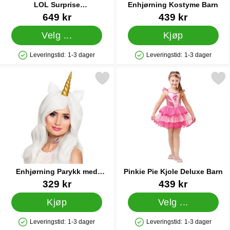
LOL Surprise
Enhjørning Kostyme Barn
Enhjørningkostyme Barn
Varenummer 43219
Varenummer 8902
649 kr
439 kr
Velg ...
Kjøp
Leveringstid:
1-3 dager
Leveringstid:
1-3 dager
Produkttilgjengelighet: På lager
Produkttilgjengelighet: På lager
 enhjørning Parykk med Enhjørninghorn og Ører som favoritt
Merk pinkie Pie Kjole Delu
Enhjørning Parykk med
Pinkie Pie Kjole Deluxe Barn
Enhjørninghorn og Ører
Varenummer 14623
Varenummer 17670
329 kr
439 kr
Kjøp
Velg ...
Leveringstid:
1-3 dager
Leveringstid:
1-3 dager
Produkttilgjengelighet: På lager
Produkttilgjengelighet: På lager