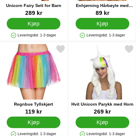
Unicorn Fairy Sett for Barn
Enhjørning Hårbøyle med
Rosa Blomster
Varenummer 22926
Varenummer 15465
289 kr
89 kr
Kjøp
Kjøp
Leveringstid:
1-3 dager
Leveringstid:
1-3 dager
Produkttilgjengelighet: På lager
Produkttilgjengelighet: På lager
Merk regnbue Tyllskjørt som favoritt
Merk hvit Unicorn Parykk m
Regnbue Tyllskjørt
Hvit Unicorn Parykk med Horn
Varenummer 15439
Varenummer 18255
119 kr
269 kr
Kjøp
Kjøp
Leveringstid:
1-3 dager
Leveringstid:
1-3 dager