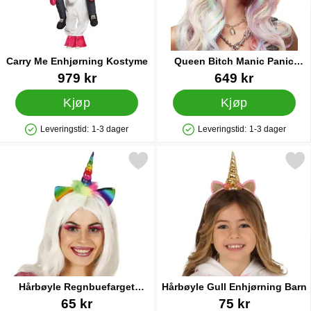
Carry Me Enhjørning Kostyme
Queen Bitch Manic Panic
Parykk Unicorn Dreams
Varenummer 21108
Varenummer 38505
979 kr
649 kr
Kjøp
Kjøp
Leveringstid:
1-3 dager
Leveringstid:
1-3 dager
Produkttilgjengelighet: På lager
Produkttilgjengelighet: På lager
erk hårbøyle Regnbuefarget Enhjørning Barn som favoritt
Merk hårbøyle Gull Enhjørni
Hårbøyle Regnbuefarget
Hårbøyle Gull Enhjørning Barn
Enhjørning Barn
Varenummer 85659
Varenummer 85660
65 kr
75 kr