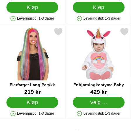
Kjøp
Kjøp
Leveringstid:
1-3 dager
Leveringstid:
1-3 dager
Produkttilgjengelighet: På lager
Produkttilgjengelighet: På lager
Merk flerfarget Lang Parykk som favoritt
Merk enhjørningkostyme 
Flerfarget Lang Parykk
Enhjørningkostyme Baby
Varenummer 86091
Varenummer 85387
219 kr
429 kr
Kjøp
Velg ...
Leveringstid:
1-3 dager
Leveringstid:
1-3 dager
Produkttilgjengelighet: På lager
Produkttilgjengelighet: På lager