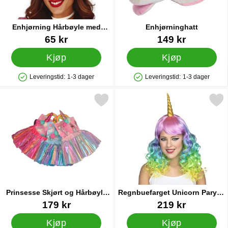
Enhjørning Hårbøyle med
Enhjørninghatt
Blomster
Varenummer 87914
Varenummer 42653
65 kr
149 kr
Kjøp
Kjøp
Leveringstid:
1-3 dager
Leveringstid:
1-3 dager
Produkttilgjengelighet: På lager
Produkttilgjengelighet: På lager
erk prinsesse Skjørt og Hårbøyle Enhjørning som favoritt
Merk regnbuefarget Unicorn Par
Prinsesse Skjørt og Hårbøyle
Regnbuefarget Unicorn Parykk
Enhjørning
med Horn
Varenummer 82972
Varenummer 18254
179 kr
219 kr
Kjøp
Kjøp