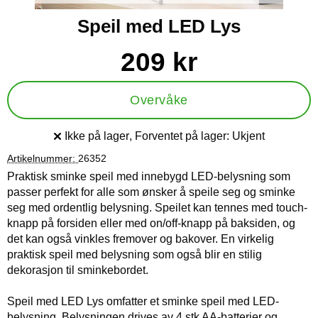
Speil med LED Lys
Handle dette produktet, Speil med LED Lys
pris
209 kr
Overvåke
Ikke på lager
, Forventet på lager:
Ukjent
Produkttilgjengelighet:
Artikelnummer:
26352
Praktisk sminke speil med innebygd LED-belysning som
passer perfekt for alle som ønsker å speile seg og sminke
seg med ordentlig belysning. Speilet kan tennes med touch-
knapp på forsiden eller med on/off-knapp på baksiden, og
det kan også vinkles fremover og bakover. En virkelig
praktisk speil med belysning som også blir en stilig
dekorasjon til sminkebordet.
Speil med LED Lys omfatter et sminke speil med LED-
belysning. Belysningen drives av 4 stk AA-batterier og