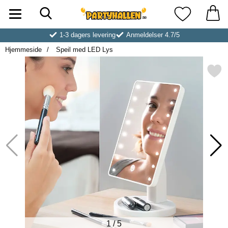
Søk
Startsiden for Partyhallen AB
Mine favoritt
1-3 dagers levering
Anmeldelser 4.7/5
Hjemmeside
Speil med LED Lys
Merk speil med LED Ly
1
/
5