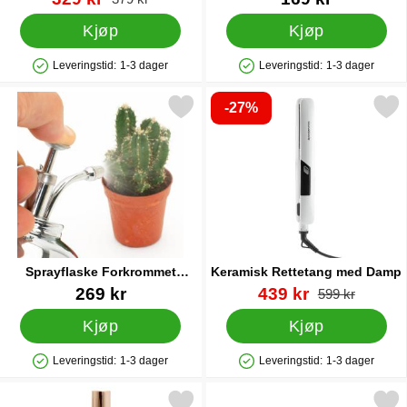
Kjøp
Kjøp
Leveringstid:
1-3 dager
Leveringstid:
1-3 dager
Produkttilgjengelighet: På lager
Produkttilgjengelighet: På lager
-27%
Merk sprayflaske Forkrommet Messing Mini som favoritt
Merk keramisk Rettetang m
Sprayflaske Forkrommet
Keramisk Rettetang med Damp
Messing Mini
Varenummer 29372
Varenummer 32930
ny pris
269 kr
439 kr
gammel pri
599 kr
Kjøp
Kjøp
Leveringstid:
1-3 dager
Leveringstid:
1-3 dager
Produkttilgjengelighet: På lager
Produkttilgjengelighet: På lager
Merk romspray Bambus & Hvit Ingefærlilje som favoritt
Merk duftlys Sedertre & Hvit 