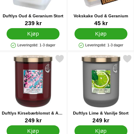
Duftlys Oud & Geranium Stort
Vokskake Oud & Geranium
Varenummer 33171
Varenummer 33173
239 kr
45 kr
Kjøp
Kjøp
Leveringstid:
1-3 dager
Leveringstid:
1-3 dager
Produkttilgjengelighet: På lager
Produkttilgjengelighet: På lager
Merk duftlys Kirsebærblomst & Anis Stort som favoritt
Merk duftlys Lime & Vanilj
Duftlys Kirsebærblomst & Anis
Duftlys Lime & Vanilje Stort
Stort
Varenummer 33179
Varenummer 33180
249 kr
249 kr
Kjøp
Kjøp