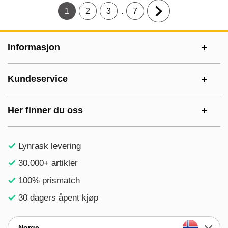
.
1
2
3
7
Gjeldende side, Side
Gå til side
Gå til side
Gå til side
Gå til neste side
Footer-innhold Blandet informasjon og le
Informasjon
Kundeservice
Her finner du oss
Lynrask levering
30.000+ artikler
100% prismatch
30 dagers åpent kjøp
Norge