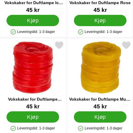
Vokskaker for Duftlampe Ice
Vokskaker for Duftlampe Rose
Water
Varenummer 34402
Varenummer 34404
45 kr
45 kr
Kjøp
Kjøp
Leveringstid:
1-3 dager
Leveringstid:
1-3 dager
Produkttilgjengelighet: På lager
Produkttilgjengelighet: På lager
Merk vokskaker for Duftlampe Strawberry som favoritt
Merk vokskaker for Duftlampe 
Vokskaker for Duftlampe
Vokskaker for Duftlampe Musk
Strawberry
& Wood
Varenummer 34405
Varenummer 34409
45 kr
45 kr
Kjøp
Kjøp
Leveringstid:
1-3 dager
Leveringstid:
1-3 dager
Produkttilgjengelighet: På lager
Produkttilgjengelighet: På lager