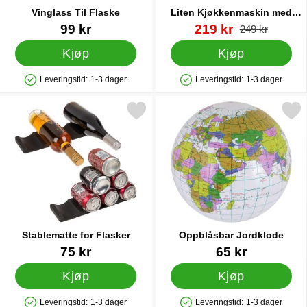
Vinglass Til Flaske
Liten Kjøkkenmaskin med
Tilbehør Grønn
Varenummer 23724
Varenummer 40822
ny pris
99 kr
219 kr
gammel pri
249 kr
Kjøp
Kjøp
Leveringstid:
1-3 dager
Leveringstid:
1-3 dager
Produkttilgjengelighet: På lager
Produkttilgjengelighet: På lager
Merk stablematte for Flasker som favoritt
Merk oppblåsbar Jordkl
Stablematte for Flasker
Oppblåsbar Jordklode
Varenummer 44704
Varenummer 85030
75 kr
65 kr
Kjøp
Kjøp
Leveringstid:
1-3 dager
Leveringstid:
1-3 dager