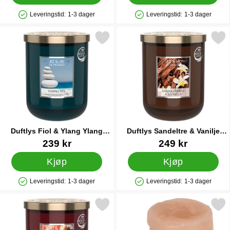
Leveringstid:
1-3 dager
Leveringstid:
1-3 dager
Produkttilgjengelighet: På lager
Produkttilgjengelighet: På lager
Merk duftlys Fiol & Ylang Ylang Stort som favoritt
Merk duftlys Sandeltre & Vani
Duftlys Fiol & Ylang Ylang
Duftlys Sandeltre & Vanilje
Stort
Stort
Varenummer 33181
Varenummer 33182
239 kr
249 kr
Kjøp
Kjøp
Leveringstid:
1-3 dager
Leveringstid:
1-3 dager
Produkttilgjengelighet: På lager
Produkttilgjengelighet: På lager
Merk duftlys Grapefrukt & Rips Stort som favoritt
Merk vokskaker for Duftlampe 