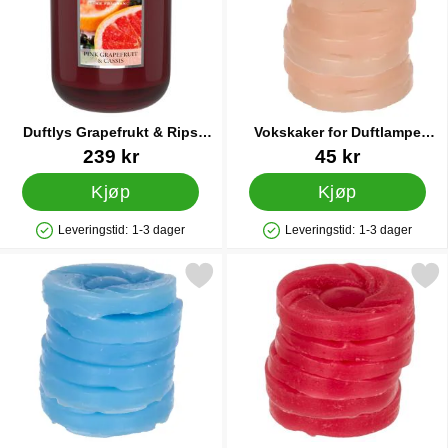
Duftlys Grapefrukt & Rips
Vokskaker for Duftlampe
Stort
Invincible
Varenummer 33185
Varenummer 34400
239 kr
45 kr
Kjøp
Kjøp
Leveringstid:
1-3 dager
Leveringstid:
1-3 dager
Produkttilgjengelighet: På lager
Produkttilgjengelighet: På lager
Merk vokskaker for Duftlampe Ice Water som favoritt
Merk vokskaker for Duftlam