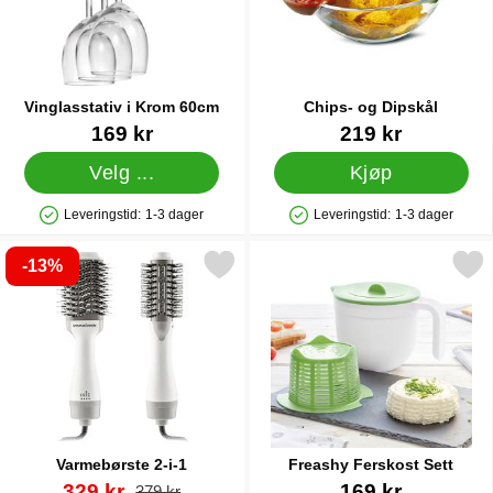
Vinglasstativ i Krom 60cm
Chips- og Dipskål
Varenummer 8505
Varenummer 22035
169 kr
219 kr
Velg ...
Kjøp
Leveringstid:
1-3 dager
Leveringstid:
1-3 dager
Produkttilgjengelighet: På lager
Produkttilgjengelighet: På lager
-13%
Merk varmebørste 2-i-1 som favoritt
Merk freashy Ferskost S
Varmebørste 2-i-1
Freashy Ferskost Sett
Varenummer 27393
ny pris
Varenummer 27410
329 kr
169 kr
gammel pris
379 kr