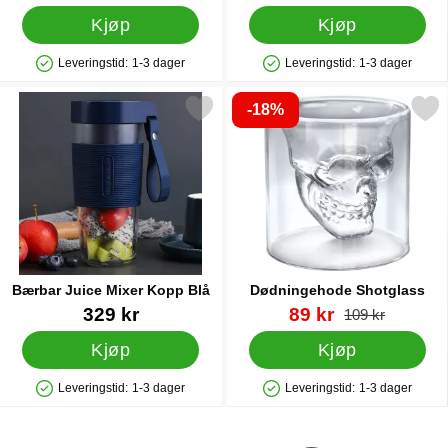
Kjøp
Kjøp
Leveringstid:
1-3 dager
Leveringstid:
1-3 dager
Produkttilgjengelighet: På lager
Produkttilgjengelighet: På lager
-18%
Merk bærbar Juice Mixer Kopp Blå som favoritt
Merk dødningehode Shotg
Bærbar Juice Mixer Kopp Blå
Dødningehode Shotglass
Varenummer 40819
Varenummer 44581
ny pris
329 kr
89 kr
gammel pris
109 kr
Kjøp
Kjøp
Leveringstid:
1-3 dager
Leveringstid:
1-3 dager
Produkttilgjengelighet: På lager
Produkttilgjengelighet: På lager