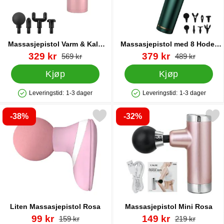
Massasjepistol Varm & Kald
Massasjepistol med 8 Hoder
med 6 Hoder Rosa
Grønn
Varenummer 40577
ny pris
Varenummer 40580
ny pris
329 kr
379 kr
gammel pris
gammel pri
569 kr
489 kr
Kjøp
Kjøp
Leveringstid:
1-3 dager
Leveringstid:
1-3 dager
Produkttilgjengelighet: På lager
Produkttilgjengelighet: På lager
-38%
-32%
Merk liten Massasjepistol Rosa som favoritt
Merk massasjepistol Mini
Liten Massasjepistol Rosa
Massasjepistol Mini Rosa
Varenummer 40588
ny pris
Varenummer 40591
ny pris
99 kr
149 kr
gammel pris
gammel pri
159 kr
219 kr