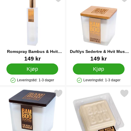
Romspray Bambus & Hvit
Duftlys Sedertre & Hvit Musk
Ingefærlilje
Lite
Varenummer 33160
Varenummer 33162
149 kr
149 kr
Kjøp
Kjøp
Leveringstid:
1-3 dager
Leveringstid:
1-3 dager
Produkttilgjengelighet: På lager
Produkttilgjengelighet: På lager
Merk duftlys Oud & Geranium Stort som favoritt
Merk vokskake Oud & Ger