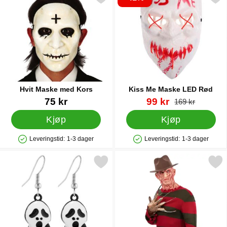
Hvit Maske med Kors
Kiss Me Maske LED Rød
Varenummer 39934
Varenummer 39947
ny pris
75 kr
99 kr
gammel pris
169 kr
Kjøp
Kjøp
Leveringstid:
1-3 dager
Leveringstid:
1-3 dager
Produkttilgjengelighet: På lager
Produkttilgjengelighet: På lager
Merk halloween Øredobber Scream som favoritt
Merk freddy Krueger Strikke