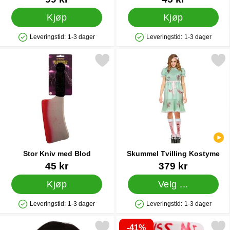
Kjøp
Kjøp
Leveringstid:
1-3 dager
Leveringstid:
1-3 dager
Produkttilgjengelighet: På lager
Produkttilgjengelighet: På lager
Merk stor Kniv med Blod som favoritt
Merk skummel Tvilling Ko
Stor Kniv med Blod
Skummel Tvilling Kostyme
Varenummer 38689
Varenummer 39303
45 kr
379 kr
Kjøp
Velg ...
Leveringstid:
1-3 dager
Leveringstid:
1-3 dager
Produkttilgjengelighet: På lager
Produkttilgjengelighet: På lager
-41%
Merk hvit Maske med Kors som favoritt
Merk kiss Me Maske LED