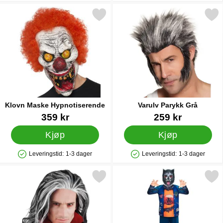
Merk klovn Maske Hypnotiserende som favoritt
Merk varulv Parykk Gr
Klovn Maske Hypnotiserende
Varulv Parykk Grå
Varenummer 13474
Varenummer 15590
359 kr
259 kr
Kjøp
Kjøp
Leveringstid:
1-3 dager
Leveringstid:
1-3 dager
Produkttilgjengelighet: På lager
Produkttilgjengelighet: På lager
Merk dracula Vampyr Parykk som favoritt
Merk varulv Kostyme Ba