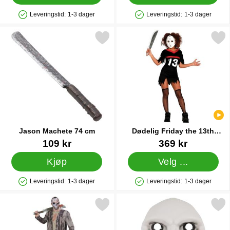
Leveringstid:
1-3 dager
Leveringstid:
1-3 dager
Produkttilgjengelighet: På lager
Produkttilgjengelighet: På lager
Merk jason Machete 74 cm som favoritt
Merk dødelig Friday the 13th
Jason Machete 74 cm
Dødelig Friday the 13th
Kostyme
Varenummer 83961
Varenummer 84594
109 kr
369 kr
Kjøp
Velg ...
Leveringstid:
1-3 dager
Leveringstid:
1-3 dager
Produkttilgjengelighet: På lager
Produkttilgjengelighet: På lager
Merk jason Kostyme med Maske som favoritt
Merk jigsaw Maske 