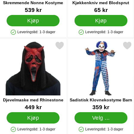
Skremmende Nonne Kostyme
Kjøkkenkniv med Blodsprut
Varenummer 85888
Varenummer 88470
539 kr
65 kr
Kjøp
Kjøp
Leveringstid:
1-3 dager
Leveringstid:
1-3 dager
Produkttilgjengelighet: På lager
Produkttilgjengelighet: På lager
Merk djevelmaske med Rhinestone som favoritt
Merk sadistisk Klovnekosty
Djevelmaske med Rhinestone
Sadistisk Klovnekostyme Barn
Varenummer 89147
Varenummer 11792
449 kr
359 kr
Kjøp
Velg ...
Leveringstid:
1-3 dager
Leveringstid:
1-3 dager
Produkttilgjengelighet: På lager
Produkttilgjengelighet: På lager