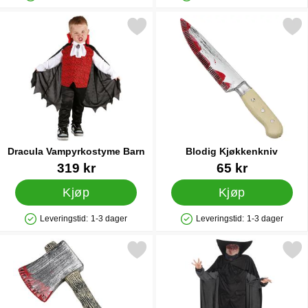
Produkttilgjengelighet: På lager
Produkttilgjengelighet: På lager
Merk dracula Vampyrkostyme Barn som favoritt
Merk blodig Kjøkkenkn
Dracula Vampyrkostyme Barn
Blodig Kjøkkenkniv
Varenummer 15934
Varenummer 16065
319 kr
65 kr
Kjøp
Kjøp
Leveringstid:
1-3 dager
Leveringstid:
1-3 dager
Produkttilgjengelighet: På lager
Produkttilgjengelighet: På lager
Merk halloween Blodig Øks som favoritt
Merk hodeløs Rytter Kostym