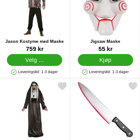
Jason Kostyme med Maske
Jigsaw Maske
Varenummer 84694
Varenummer 85093
759 kr
55 kr
Velg ...
Kjøp
Leveringstid:
1-3 dager
Leveringstid:
1-3 dager
Produkttilgjengelighet: På lager
Produkttilgjengelighet: På lager
Merk skremmende Nonne Kostyme som favoritt
Merk kjøkkenkniv med Blod