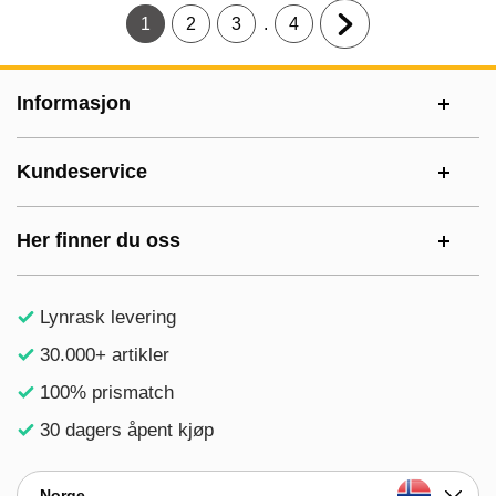
.
1
2
3
4
Gjeldende side, Side
Gå til side
Gå til side
Gå til side
Gå til neste side
Footer-innhold Blandet informasjon og le
Informasjon
Kundeservice
Her finner du oss
Lynrask levering
30.000+ artikler
100% prismatch
30 dagers åpent kjøp
Norge