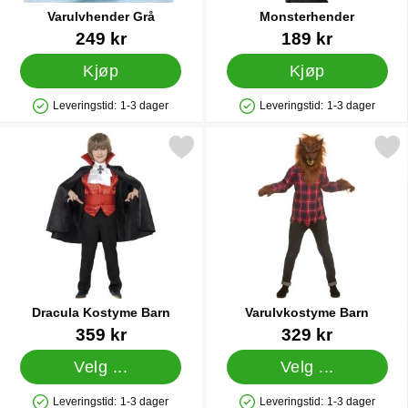
Varulvhender Grå
Monsterhender
Varenummer 13398
Varenummer 13405
249 kr
189 kr
Kjøp
Kjøp
Leveringstid:
1-3 dager
Leveringstid:
1-3 dager
Produkttilgjengelighet: På lager
Produkttilgjengelighet: På lager
Merk dracula Kostyme Barn som favoritt
Merk varulvkostyme Ba
Dracula Kostyme Barn
Varulvkostyme Barn
Varenummer 13425
Varenummer 13589
359 kr
329 kr
Velg ...
Velg ...
Leveringstid:
1-3 dager
Leveringstid:
1-3 dager