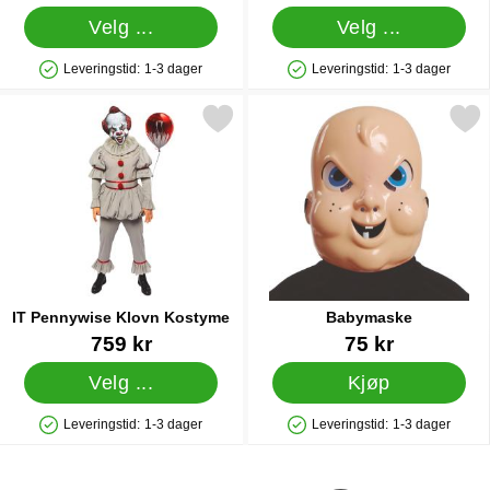
Velg ...
Velg ...
Leveringstid:
1-3 dager
Leveringstid:
1-3 dager
Produkttilgjengelighet: På lager
Produkttilgjengelighet: På lager
Merk iT Pennywise Klovn Kostyme som favoritt
Merk babymaske s
IT Pennywise Klovn Kostyme
Babymaske
Varenummer 38880
Varenummer 38924
759 kr
75 kr
Velg ...
Kjøp
Leveringstid:
1-3 dager
Leveringstid:
1-3 dager
Produkttilgjengelighet: På lager
Produkttilgjengelighet: På lager