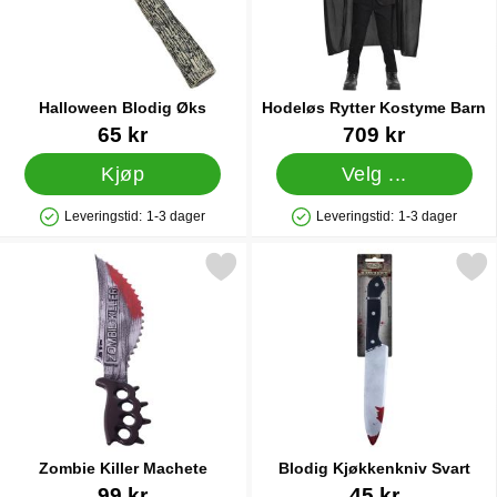
Halloween Blodig Øks
Hodeløs Rytter Kostyme Barn
Varenummer 16066
Varenummer 18451
65 kr
709 kr
Kjøp
Velg ...
Leveringstid:
1-3 dager
Leveringstid:
1-3 dager
Produkttilgjengelighet: På lager
Produkttilgjengelighet: På lager
Merk zombie Killer Machete som favoritt
Merk blodig Kjøkkenkniv 
Zombie Killer Machete
Blodig Kjøkkenkniv Svart
Varenummer 30640
Varenummer 38668
99 kr
45 kr