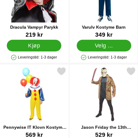
Dracula Vampyr Parykk
Varulv Kostyme Barn
Varenummer 15599
Varenummer 24513
219 kr
349 kr
Kjøp
Velg ...
Leveringstid:
1-3 dager
Leveringstid:
1-3 dager
Produkttilgjengelighet: På lager
Produkttilgjengelighet: På lager
Merk pennywise IT Klovn Kostyme Klassisk som favoritt
Merk jason Friday the 13th 
Pennywise IT Klovn Kostyme
Jason Friday the 13th
Klassisk
Kostyme
Varenummer 38821
Varenummer 38843
569 kr
529 kr