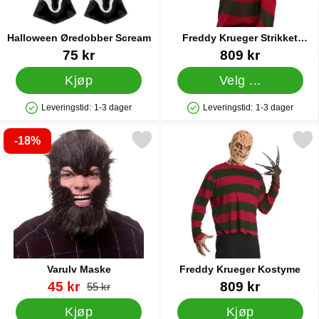
Halloween Øredobber Scream
Freddy Krueger Strikket
Genser
Varenummer 43143
Varenummer 43559
75 kr
809 kr
Kjøp
Velg ...
Leveringstid:
1-3 dager
Leveringstid:
1-3 dager
Produkttilgjengelighet: På lager
Produkttilgjengelighet: På lager
-18%
Merk varulv Maske som favoritt
Merk freddy Krueger Kos
Varulv Maske
Freddy Krueger Kostyme
Varenummer 43733
ny pris
Varenummer 83909
45 kr
809 kr
gammel pris
55 kr
Kjøp
Kjøp