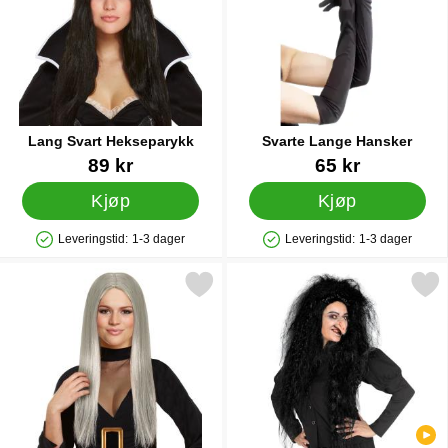
Med vår fullendte samling av heksemaskerade blir du til en
virkelighetstro Halloween-heks på nulltid!
Lang Svart Hekseparykk
Svarte Lange Hansker
Varenummer 38658
Varenummer 6989
89 kr
65 kr
Kjøp
Kjøp
Leveringstid:
1-3 dager
Leveringstid:
1-3 dager
Produkttilgjengelighet: På lager
Produkttilgjengelighet: På lager
Merk old Witch Hekseparykk Grå som favoritt
Merk bustete Hekseparykk 