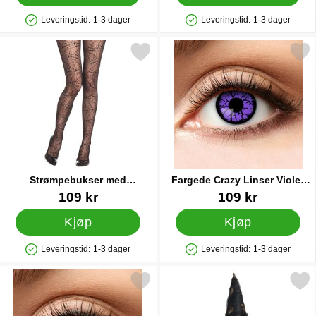
Leveringstid:
1-3 dager
Leveringstid:
1-3 dager
Produkttilgjengelighet: På lager
Produkttilgjengelighet: På lager
Merk strømpebukser med Spindelvev Svarte som favoritt
Merk fargede Crazy Linser Viol
Strømpebukser med
Fargede Crazy Linser Violet
Spindelvev Svarte
Monster
Varenummer 24138
Varenummer 30378
109 kr
109 kr
Kjøp
Kjøp
Leveringstid:
1-3 dager
Leveringstid:
1-3 dager
Produkttilgjengelighet: På lager
Produkttilgjengelighet: På lager
Merk scleralinser Black Eye som favoritt
Merk heksehatt med Tyll og Dø