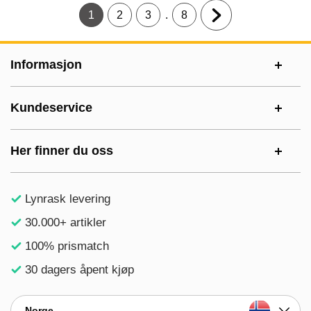
.
1
2
3
8
Gjeldende side, Side
Gå til side
Gå til side
Gå til side
Gå til neste side
Footer-innhold Blandet informasjon og le
Informasjon
Kundeservice
Her finner du oss
Lynrask levering
30.000+ artikler
100% prismatch
30 dagers åpent kjøp
Norge