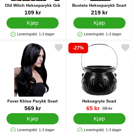
Old Witch Hekseparykk Grå
Bustete Hekseparykk Svart
Varenummer 38677
Varenummer 39188
109 kr
219 kr
Kjøp
Kjøp
Leveringstid:
1-3 dager
Leveringstid:
1-3 dager
Produkttilgjengelighet: På lager
Produkttilgjengelighet: På lager
-27%
Merk fever Khloe Parykk Svart som favoritt
Merk heksegryte Svar
Fever Khloe Parykk Svart
Heksegryte Svart
Varenummer 88204
Varenummer 88516
ny pris
569 kr
65 kr
gammel pris
89 kr
Kjøp
Kjøp
Leveringstid:
1-3 dager
Leveringstid:
1-3 dager