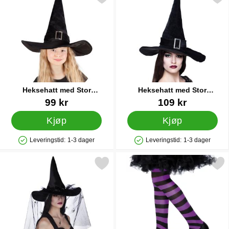
Heksehatt med Stor
Heksehatt med Stor
Sølvspenne Barn
Sølvspenne
Varenummer 15962
Varenummer 15963
99 kr
109 kr
Kjøp
Kjøp
Leveringstid:
1-3 dager
Leveringstid:
1-3 dager
Produkttilgjengelighet: På lager
Produkttilgjengelighet: På lager
Merk svart Heksehatt med Slør som favoritt
Merk stripete Strømpebukser Lilla