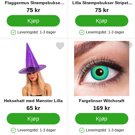
Flaggermus Strømpebukser
Lilla Strømpebukser Stripete
Barn
Barn
Varenummer 31361
Varenummer 31362
75 kr
75 kr
Kjøp
Kjøp
Leveringstid:
1-3 dager
Leveringstid:
1-3 dager
Produkttilgjengelighet: På lager
Produkttilgjengelighet: På lager
Merk heksehatt med Mønster Lilla som favoritt
Merk fargelinser Witchc
Heksehatt med Mønster Lilla
Fargelinser Witchcraft
Varenummer 31364
Varenummer 38550
65 kr
169 kr
Kjøp
Kjøp
Leveringstid:
1-3 dager
Leveringstid:
1-3 dager
Produkttilgjengelighet: På lager
Produkttilgjengelighet: På lager