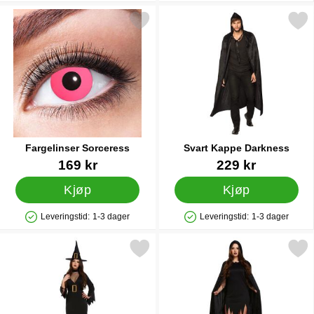
Merk fargelinser Sorceress som favoritt
Merk svart Kappe Darkn
Fargelinser Sorceress
Svart Kappe Darkness
Varenummer 38551
Varenummer 38565
169 kr
229 kr
Kjøp
Kjøp
Leveringstid:
1-3 dager
Leveringstid:
1-3 dager
Produkttilgjengelighet: På lager
Produkttilgjengelighet: På lager
Merk black Witch Heks Kostyme som favoritt
Merk kappe med Hette Sv