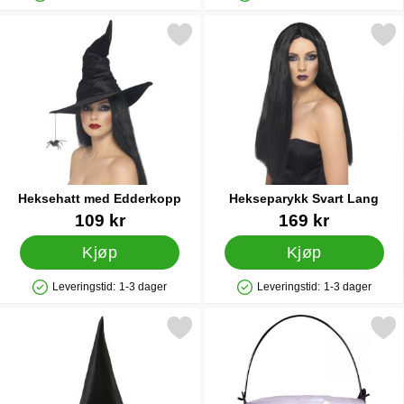
Produkttilgjengelighet: På lager
Produkttilgjengelighet: På lager
Merk heksehatt med Edderkopp som favoritt
Merk hekseparykk Svart 
Heksehatt med Edderkopp
Hekseparykk Svart Lang
Varenummer 1039
Varenummer 1073
109 kr
169 kr
Kjøp
Kjøp
Leveringstid:
1-3 dager
Leveringstid:
1-3 dager
Produkttilgjengelighet: På lager
Produkttilgjengelighet: På lager
Merk heksehatt Svart som favoritt
Merk heksegryte s