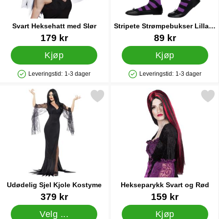
Svart Heksehatt med Slør
Stripete Strømpebukser Lilla &
Svarte Barn
Varenummer 15975
Varenummer 16072
179 kr
89 kr
Kjøp
Kjøp
Leveringstid:
1-3 dager
Leveringstid:
1-3 dager
Produkttilgjengelighet: På lager
Produkttilgjengelighet: På lager
Merk udødelig Sjel Kjole Kostyme som favoritt
Merk hekseparykk Svart o
Udødelig Sjel Kjole Kostyme
Hekseparykk Svart og Rød
Varenummer 16103
Varenummer 24058
379 kr
159 kr
Velg ...
Kjøp