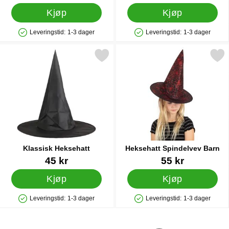
Kjøp
Kjøp
Leveringstid:
1-3 dager
Leveringstid:
1-3 dager
Produkttilgjengelighet: På lager
Produkttilgjengelighet: På lager
Merk klassisk Heksehatt som favoritt
Merk heksehatt Spindelvev
Klassisk Heksehatt
Heksehatt Spindelvev Barn
Varenummer 38973
Varenummer 38975
45 kr
55 kr
Kjøp
Kjøp
Leveringstid:
1-3 dager
Leveringstid:
1-3 dager
Produkttilgjengelighet: På lager
Produkttilgjengelighet: På lager