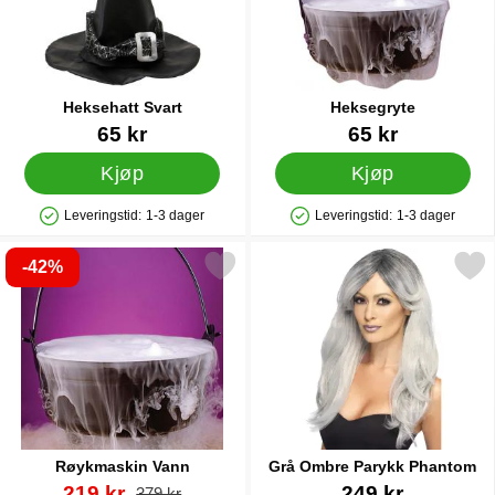
Heksehatt Svart
Heksegryte
Varenummer 1374
Varenummer 5118
65 kr
65 kr
Kjøp
Kjøp
Leveringstid:
1-3 dager
Leveringstid:
1-3 dager
Produkttilgjengelighet: På lager
Produkttilgjengelighet: På lager
-42%
Merk røykmaskin Vann som favoritt
Merk grå Ombre Parykk Ph
Røykmaskin Vann
Grå Ombre Parykk Phantom
Varenummer 12028
ny pris
Varenummer 13412
219 kr
249 kr
gammel pris
379 kr