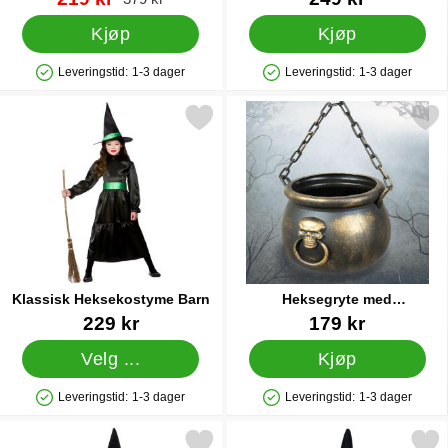
Kjøp
Kjøp
Leveringstid:
1-3 dager
Leveringstid:
1-3 dager
Produkttilgjengelighet: På lager
Produkttilgjengelighet: På lager
Merk klassisk Heksekostyme Barn som favoritt
Merk heksegryte med Dødnin
Klassisk Heksekostyme Barn
Heksegryte med
Dødningehoder
Varenummer 13481
Varenummer 15907
229 kr
179 kr
Velg ...
Kjøp
Leveringstid:
1-3 dager
Leveringstid:
1-3 dager
Produkttilgjengelighet: På lager
Produkttilgjengelighet: På lager
Merk heksehatt med Stor Sølvspenne Barn som favoritt
Merk heksehatt med Stor Sø