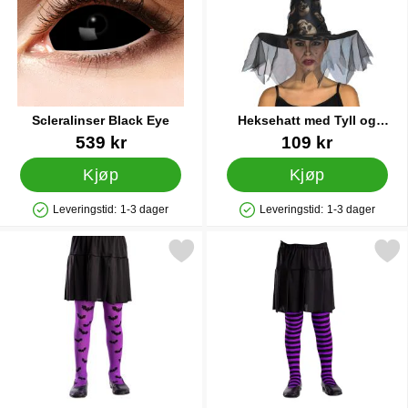
Scleralinser Black Eye
Heksehatt med Tyll og
Dødningehoder
Varenummer 30398
Varenummer 30630
539 kr
109 kr
Kjøp
Kjøp
Leveringstid:
1-3 dager
Leveringstid:
1-3 dager
Produkttilgjengelighet: På lager
Produkttilgjengelighet: På lager
Merk flaggermus Strømpebukser Barn som favoritt
Merk lilla Strømpebukser Stri