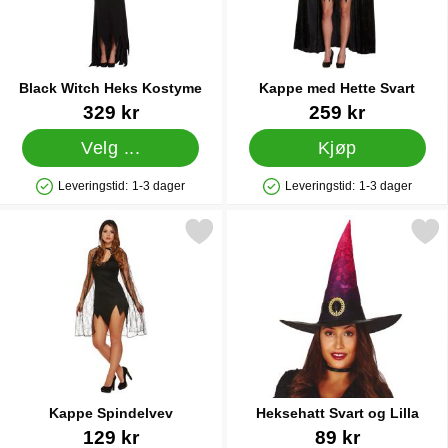
Black Witch Heks Kostyme
Kappe med Hette Svart
Varenummer 38651
Varenummer 38654
329 kr
259 kr
Velg ...
Kjøp
Leveringstid:
1-3 dager
Leveringstid:
1-3 dager
Produkttilgjengelighet: På lager
Produkttilgjengelighet: På lager
Merk kappe Spindelvev som favoritt
Merk heksehatt Svart og 
Kappe Spindelvev
Heksehatt Svart og Lilla
Varenummer 38693
Varenummer 38944
129 kr
89 kr