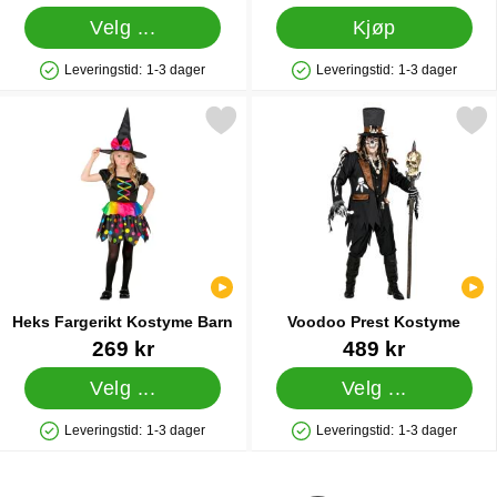
Velg ...
Kjøp
Leveringstid:
1-3 dager
Leveringstid:
1-3 dager
Produkttilgjengelighet: På lager
Produkttilgjengelighet: På lager
Merk heks Fargerikt Kostyme Barn som favoritt
Merk voodoo Prest Kost
Heks Fargerikt Kostyme Barn
Voodoo Prest Kostyme
Varenummer 39315
Varenummer 39324
269 kr
489 kr
Velg ...
Velg ...
Leveringstid:
1-3 dager
Leveringstid:
1-3 dager
Produkttilgjengelighet: På lager
Produkttilgjengelighet: På lager