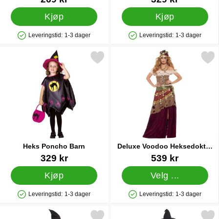
Kjøp
Kjøp
Leveringstid:
1-3 dager
Leveringstid:
1-3 dager
Produkttilgjengelighet: På lager
Produkttilgjengelighet: På lager
Merk heks Poncho Barn som favoritt
Merk deluxe Voodoo Heksedokt
Heks Poncho Barn
Deluxe Voodoo Heksedoktor
Kostyme
Varenummer 15935
Varenummer 16162
329 kr
539 kr
Kjøp
Velg ...
Leveringstid:
1-3 dager
Leveringstid:
1-3 dager
Produkttilgjengelighet: På lager
Produkttilgjengelighet: På lager
Merk wicked Witch Kostyme Barn som favoritt
Merk wicked Witch Heksek