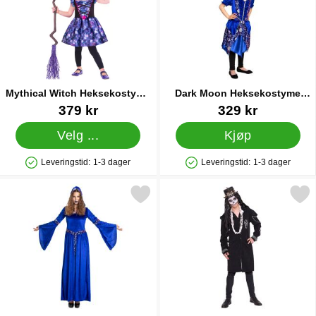
Mythical Witch Heksekostyme
Dark Moon Heksekostyme
Barn
Deluxe Barn
Varenummer 30880
Varenummer 31013
379 kr
329 kr
Velg ...
Kjøp
Leveringstid:
1-3 dager
Leveringstid:
1-3 dager
Produkttilgjengelighet: På lager
Produkttilgjengelighet: På lager
Merk dark Moon Heksekjole Deluxe som favoritt
Merk voodoo Frakk Del