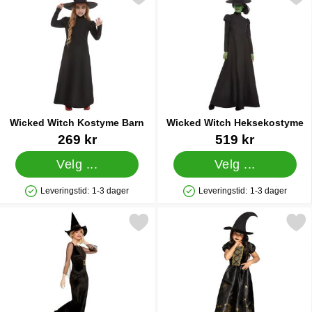
Wicked Witch Kostyme Barn
Wicked Witch Heksekostyme
Varenummer 19135
Varenummer 19147
269 kr
519 kr
Velg ...
Velg ...
Leveringstid:
1-3 dager
Leveringstid:
1-3 dager
Produkttilgjengelighet: På lager
Produkttilgjengelighet: På lager
Merk glam Witch Kostyme som favoritt
Merk spooky Witch Kostym