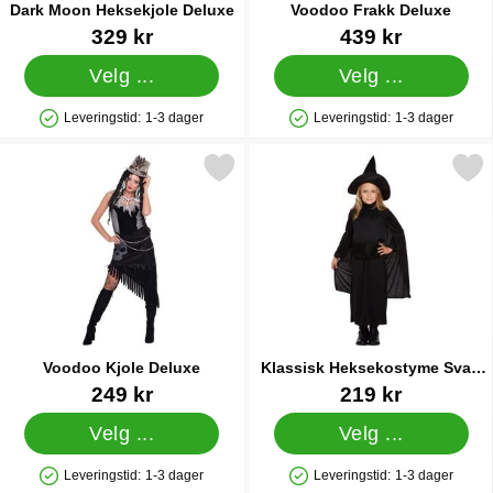
Dark Moon Heksekjole Deluxe
Voodoo Frakk Deluxe
Varenummer 31015
Varenummer 31043
329 kr
439 kr
Velg ...
Velg ...
Leveringstid:
1-3 dager
Leveringstid:
1-3 dager
Produkttilgjengelighet: På lager
Produkttilgjengelighet: På lager
Merk voodoo Kjole Deluxe som favoritt
Merk klassisk Heksekostyme S
Voodoo Kjole Deluxe
Klassisk Heksekostyme Svart
Barn
Varenummer 31045
Varenummer 38665
249 kr
219 kr
Velg ...
Velg ...
Leveringstid:
1-3 dager
Leveringstid:
1-3 dager
Produkttilgjengelighet: På lager
Produkttilgjengelighet: På lager