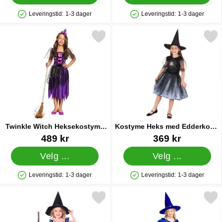
Leveringstid:
1-3 dager
Leveringstid:
1-3 dager
Produkttilgjengelighet: På lager
Produkttilgjengelighet: På lager
Merk twinkle Witch Heksekostyme Barn som favoritt
Merk kostyme Heks med Edder
Twinkle Witch Heksekostyme
Kostyme Heks med Edderkopp
Barn
Barn
Varenummer 24088
Varenummer 24101
489 kr
369 kr
Velg ...
Velg ...
Leveringstid:
1-3 dager
Leveringstid:
1-3 dager
Produkttilgjengelighet: På lager
Produkttilgjengelighet: På lager
Merk mythical Witch Heksekostyme Barn som favoritt
Merk dark Moon Heksekostyme D