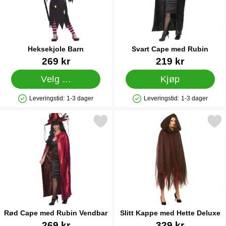
Heksekjole Barn
Svart Cape med Rubin
Varenummer 12056
Varenummer 13380
269 kr
219 kr
Velg ...
Kjøp
Leveringstid:
1-3 dager
Leveringstid:
1-3 dager
Produkttilgjengelighet: På lager
Produkttilgjengelighet: På lager
Merk rød Cape med Rubin Vendbar som favoritt
Merk slitt Kappe med Hette
Rød Cape med Rubin Vendbar
Slitt Kappe med Hette Deluxe
Varenummer 13406
Varenummer 13596
269 kr
329 kr