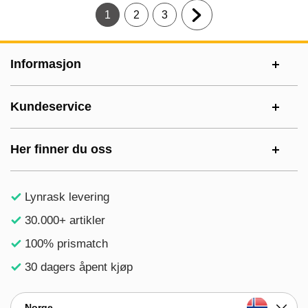
1
2
3
Gjeldende side, Side
Gå til side
Gå til side
Gå til neste side
Footer-innhold Blandet informasjon og le
Informasjon
Kundeservice
Her finner du oss
Lynrask levering
30.000+ artikler
100% prismatch
30 dagers åpent kjøp
Norge