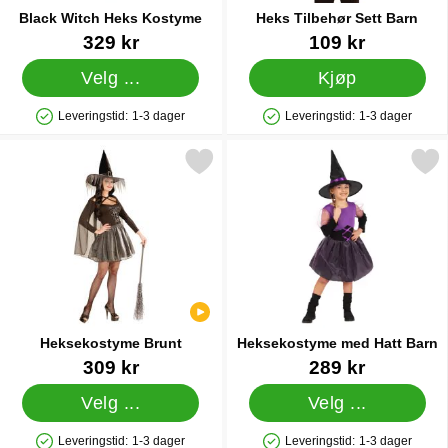
Black Witch Heks Kostyme
Heks Tilbehør Sett Barn
Varenummer 38651
Varenummer 39147
329 kr
109 kr
Velg ...
Kjøp
Leveringstid:
1-3 dager
Leveringstid:
1-3 dager
Produkttilgjengelighet: På lager
Produkttilgjengelighet: På lager
Merk heksekostyme Brunt som favoritt
Merk heksekostyme med Hat
Heksekostyme Brunt
Heksekostyme med Hatt Barn
Varenummer 39189
Varenummer 40016
309 kr
289 kr
Velg ...
Velg ...
Leveringstid:
1-3 dager
Leveringstid:
1-3 dager