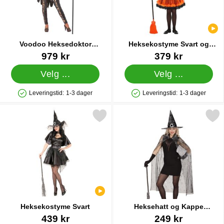
Voodoo Heksedoktor
Heksekostyme Svart og
Karnevalkostyme Deluxe
Oransje Barn
Varenummer 39120
Varenummer 39173
979 kr
379 kr
Velg ...
Velg ...
Leveringstid:
1-3 dager
Leveringstid:
1-3 dager
Produkttilgjengelighet: På lager
Produkttilgjengelighet: På lager
Merk heksekostyme Svart som favoritt
Merk heksehatt og Kappe Sp
Heksekostyme Svart
Heksehatt og Kappe
Spindelvev
Varenummer 39234
Varenummer 39266
439 kr
249 kr