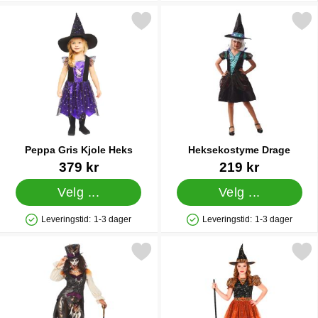
Merk peppa Gris Kjole Heks som favoritt
Merk heksekostyme Dra
Peppa Gris Kjole Heks
Heksekostyme Drage
Varenummer 38771
Varenummer 39090
379 kr
219 kr
Velg ...
Velg ...
Leveringstid:
1-3 dager
Leveringstid:
1-3 dager
Produkttilgjengelighet: På lager
Produkttilgjengelighet: På lager
 voodoo Heksedoktor Karnevalkostyme Deluxe som favoritt
Merk heksekostyme Svart og Or