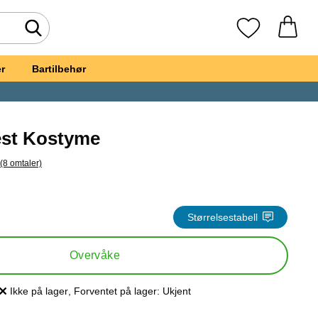
Søk
Mine favoritte
r
Bartilbehør
est Kostyme
(8 omtaler)
il alle omtaler
t, Katolsk Prest Kostyme
Størrelsestabell
Overvåke
Ikke på lager
, Forventet på lager:
Ukjent
Produkttilgjengelighet: