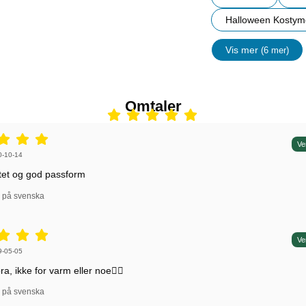
Halloween Kostym
Vis mer
(6 mer)
egenskape
Omtaler
5 stjerne av 5,
Ve
 av:
0-10-14
tet og god passform
l på svenska
5 stjerne av 5,
Ve
 av:
9-05-05
a, ikke for varm eller noe👌🏽
l på svenska