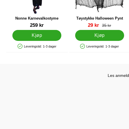
Nonne Karnevalkostyme
Tøystykke Halloween Pynt
Varenummer 1300
Varenummer 18992
ny pris
259 kr
29 kr
gammel pris
35 kr
Kjøp
Kjøp
Leveringstid:
1-3 dager
Leveringstid:
1-3 dager
Produkttilgjengelighet: På lager
Produkttilgjengelighet: På lager
Les anmelde