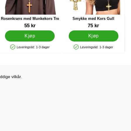
Rosenkrans med Munkekors Tre
Smykke med Kors Gull
Varenummer 88350
Varenummer 19386
55 kr
75 kr
Kjøp
Kjøp
Leveringstid:
1-3 dager
Leveringstid:
1-3 dager
Produkttilgjengelighet: På lager
Produkttilgjengelighet: På lager
dige vilkår.