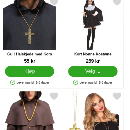
kopper 40g som favoritt
Merk gull Halskjede med Kors som favoritt
Merk kort Nonne Kostyme s
Gull Halskjede med Kors
Kort Nonne Kostyme
Varenummer 88365
Varenummer 24439
55 kr
259 kr
Kjøp
Velg ...
Leveringstid:
1-3 dager
Leveringstid:
1-3 dager
Produkttilgjengelighet: På lager
Produkttilgjengelighet: På lager
om favoritt
Merk rosenkrans med Munkekors Tre som favoritt
Merk smykke med Kors Gull 