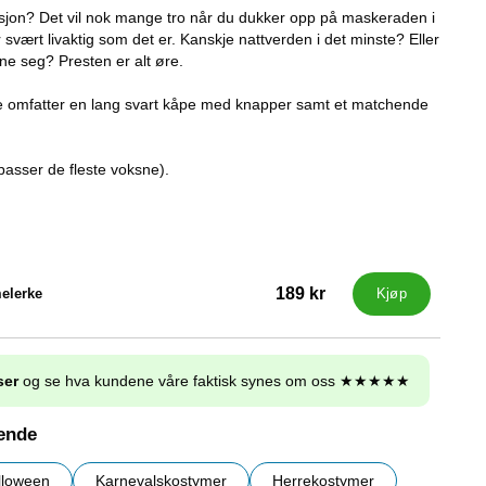
masjon? Det vil nok mange tro når du dukker opp på maskeraden i
 svært livaktig som det er. Kanskje nattverden i det minste? Eller
e seg? Presten er alt øre.
e omfatter en lang svart kåpe med knapper samt et matchende
passer de fleste voksne).
189 kr
elerke
Kjøp
ser
og se hva kundene våre faktisk synes om oss ★★★★★
nende
lloween
Karnevalskostymer
Herrekostymer