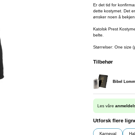
Er det tid for konfir
dette kostymet. Det er
ønsker noen å bekjenn
Katolsk Prest Kostym
belte.
Størrelser: One size (
Tilbehør
Bibel Lomm
Varenummer 1319
Les våre
anmeldel
Utforsk flere lig
Karneval
Ha