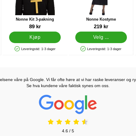
Nonne Kit 3-pakning
Nonne Kostyme
Varenummer 85164
Varenummer 6856
89 kr
219 kr
Kjøp
Velg ...
Leveringstid:
1-3 dager
Leveringstid:
1-3 dager
Produkttilgjengelighet: På lager
Produkttilgjengelighet: På lager
lsene våre på Google. Vi får ofte høre at vi har raske leveranser og ryd
Se hva kundene våre faktisk synes om oss.
Prisjakt Vurdering: 4.6 Stjerne
4.6 / 5