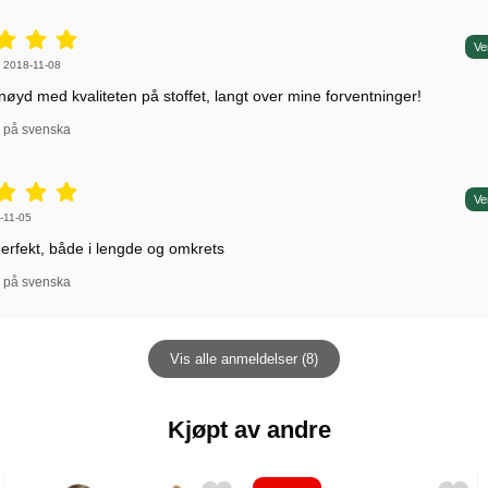
5 stjerne av 5,
Ve
 av:
,
2018-11-08
rnøyd med kvaliteten på stoffet, langt over mine forventninger!
l på svenska
5 stjerne av 5,
Ve
 av:
-11-05
erfekt, både i lengde og omkrets
l på svenska
Vis alle anmeldelser (8)
Kjøpt av andre