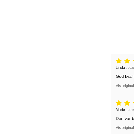
Vurdering: 
Anmeldelse
Linda
,
202
God kvali
Vis origina
Vurdering: 
Anmeldelse
Marie
,
201
Den var br
Vis origina