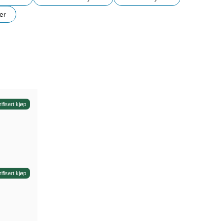
er
r
rifisert kjøp
rifisert kjøp