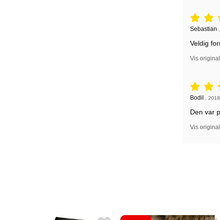
Vurdering: 
Anmeldelse
Sebastian
Veldig fo
Vis origina
Vurdering: 
Anmeldelse
Bodil
,
2018
Den var p
Vis origina