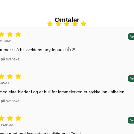
Omtaler
5 stjerne av 5,
Ve
 av:
25-10-23
mer til å bli kveldens høydepunkt 👍🥂
l på svenska
5 stjerne av 5,
Ve
 av:
-05-31
 med ekte blader i og et hull for lommelerken et stykke inn i bibelen
l på svenska
5 stjerne av 5,
Ve
 av:
019-05-10
ve med god kvalitet og til riktig pris! Takk!