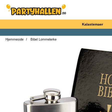
Startsiden for Partyhallen AB
Kalastemaer
Hjemmeside
Bibel Lommelerke