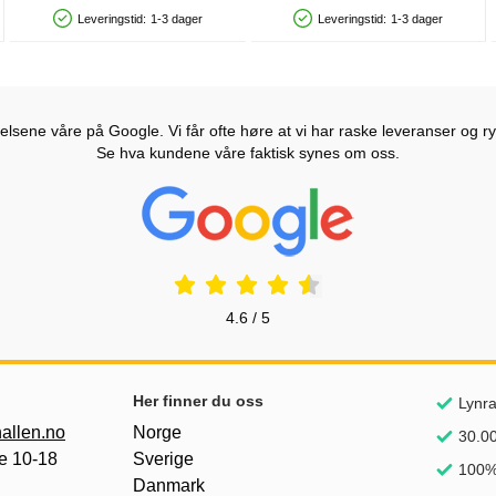
Leveringstid:
1-3 dager
Leveringstid:
1-3 dager
Produkttilgjengelighet: På lager
Produkttilgjengelighet: På lager
lsene våre på Google. Vi får ofte høre at vi har raske leveranser og ryd
Se hva kundene våre faktisk synes om oss.
Prisjakt Vurdering: 4.6 Stjerne
4.6 / 5
nker
Her finner du oss
Lynra
allen.no
Norge
30.00
e 10-18
Sverige
100%
Danmark