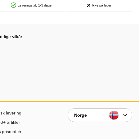
Leveringstid:
1-3 dager
Ikke på lager
Produkttilgjengelighet: På lager
Produkttilgjengelighet:
dige vilkår.
sk levering
Norge
0+ artikler
 prismatch