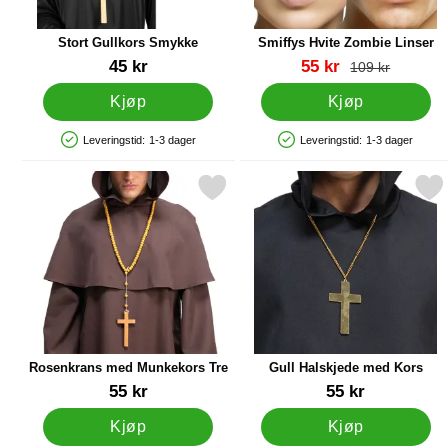
Stort Gullkors Smykke
Smiffys Hvite Zombie Linser
Varenummer 15429
Varenummer 9398
ny pris
45 kr
55 kr
gammel pris
109 kr
Kjøp
Kjøp
Leveringstid:
1-3 dager
Leveringstid:
1-3 dager
Produkttilgjengelighet: På lager
Produkttilgjengelighet: På lager
Merk rosenkrans med Munkekors Tre som favoritt
Merk gull Halskjede med
Rosenkrans med Munkekors Tre
Gull Halskjede med Kors
Varenummer 88350
Varenummer 88365
55 kr
55 kr
Kjøp
Kjøp