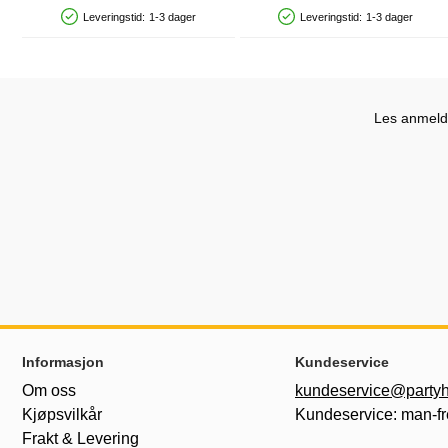
Leveringstid:
1-3 dager
Leveringstid:
1-3 dager
Produkttilgjengelighet: På lager
Produkttilgjengelighet: På lager
Les anmelde
Footer-innhold Blandet informasjon og le
Informasjon
Kundeservice
Om oss
kundeservice@partyh
Kjøpsvilkår
Kundeservice: man-fr
Frakt & Levering