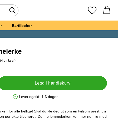
Søk
Mine favoritte
r
Bartilbehør
elerke
(4 omtaler)
il alle omtaler
et, Bibel Lommelerke
Legg i handlekurv
Leveringstid:
1-3 dager
Produkttilgjengelighet: På lager
en for alle hellige! Skal du kle deg ut som en tvilsom prest, blir
en perfekte tilbehøret. Denne lommelerken kommer nemlig med