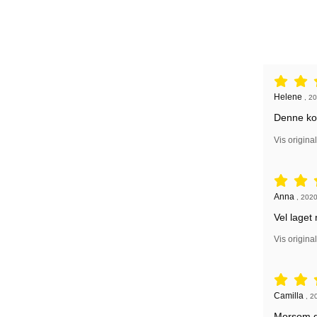
Vurdering: 
Anmeldelse
Helene
,
20
Denne kom
Vis origina
Vurdering: 
Anmeldelse
Anna
,
2020
Vel laget
Vis origina
Vurdering: 
Anmeldelse
Camilla
,
2
Morsom ga