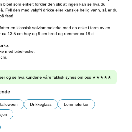
 bibel som enkelt forkler den slik at ingen kan se hva du
å. Fyll den med valgfri drikke eller kanskje hellig vann, så er du
på fest!
atter en klassisk sølvlommelerke med en eske i form av en
r ca 13,5 cm høy og 9 cm bred og rommer ca 18 cl.
erke:
ke med bibel-eske.
 cm.
ser
og se hva kundene våre faktisk synes om oss ★★★★★
nende
Halloween
Drikkeglass
Lommelerker
sjon
r