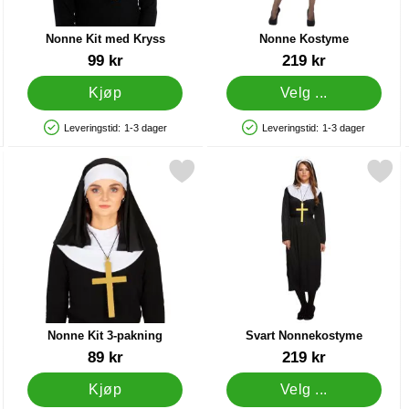
Nonne Kit med Kryss
Nonne Kostyme
Varenummer 43683
Varenummer 6856
99 kr
219 kr
Kjøp
Velg ...
Leveringstid:
1-3 dager
Leveringstid:
1-3 dager
Produkttilgjengelighet: På lager
Produkttilgjengelighet: På lager
 Kors som favoritt
Merk nonne Kit 3-pakning som favoritt
Merk svart Nonnekostyme
Nonne Kit 3-pakning
Svart Nonnekostyme
Varenummer 85164
Varenummer 18950
89 kr
219 kr
Kjøp
Velg ...