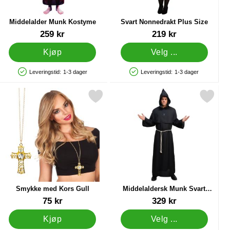
Middelalder Munk Kostyme
Svart Nonnedrakt Plus Size
Varenummer 11607
Varenummer 38524
259 kr
219 kr
Kjøp
Velg ...
Leveringstid:
1-3 dager
Leveringstid:
1-3 dager
Produkttilgjengelighet: På lager
Produkttilgjengelighet: På lager
 som favoritt
Merk smykke med Kors Gull som favoritt
Merk middelaldersk Munk Svart Kostym
Smykke med Kors Gull
Middelaldersk Munk Svart
Kostyme X-Large
Varenummer 19386
Varenummer 87705
75 kr
329 kr
Kjøp
Velg ...