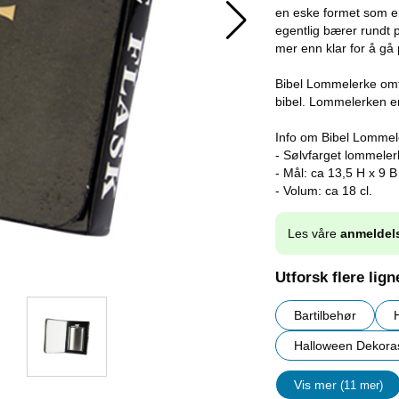
en eske formet som en
egentlig bærer rundt p
mer enn klar for å gå 
Bibel Lommelerke omf
bibel. Lommelerken e
Info om Bibel Lommel
- Sølvfarget lommeler
- Mål: ca 13,5 H x 9 B
- Volum: ca 18 cl.
Les våre
anmeldel
Utforsk flere lig
Bartilbehør
Halloween Dekora
Vis mer
(11 mer)
egenskape