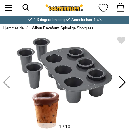
Søk
Startsiden for Partyhallen AB
Mine favoritt
1-3 dagers levering
Anmeldelser 4.7/5
Hjemmeside
Wilton Bakeform Spiselige Shotglass
Merk wilton Bakeform Spiselige
1
/
10