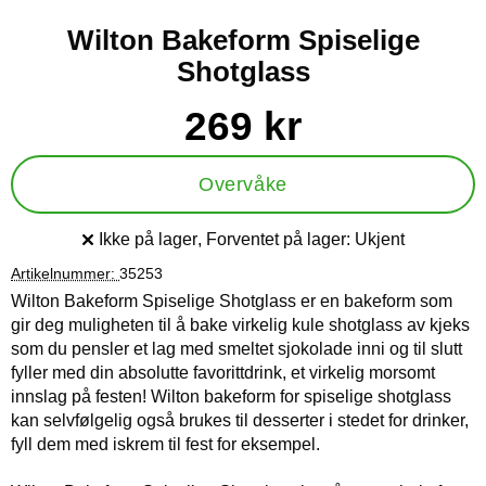
Wilton Bakeform Spiselige
Shotglass
Handle dette produktet, Wilton Bakeform Spiselige Shotglass
pris
269 kr
Overvåke
Ikke på lager
, Forventet på lager:
Ukjent
Produkttilgjengelighet:
Artikelnummer:
35253
Wilton Bakeform Spiselige Shotglass er en bakeform som
gir deg muligheten til å bake virkelig kule shotglass av kjeks
som du pensler et lag med smeltet sjokolade inni og til slutt
fyller med din absolutte favorittdrink, et virkelig morsomt
innslag på festen! Wilton bakeform for spiselige shotglass
kan selvfølgelig også brukes til desserter i stedet for drinker,
fyll dem med iskrem til fest for eksempel.