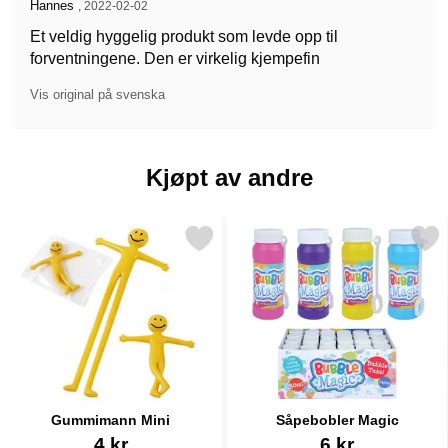
Anmeldelse av:
Hannes
,
2022-02-02
Et veldig hyggelig produkt som levde opp til
forventningene. Den er virkelig kjempefin
Vis original på svenska
Kjøpt av andre
Merk gummimann Mini som favoritt
Merk såpebobler Magi
Gummimann Mini
Såpebobler Magic
Varenummer 12483
Varenummer 12437
4 kr
6 kr