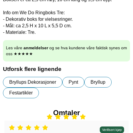
Info om We Do Ringboks Tre:
- Dekorativ boks for vielsesringer.
- Mål: ca 2,5 H x 10 L x 5,5 D cm.
- Materiale: Tre.
Les våre
anmeldelser
og se hva kundene våre faktisk synes om
oss ★★★★★
Utforsk flere lignende
Bryllups Dekorasjoner
Pynt
Bryllup
Festartikler
Omtaler
Vurdering: 5 stjerne av 5,
Verifisert kjøp