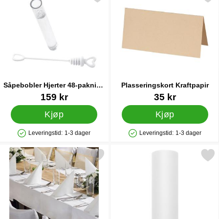
Såpebobler Hjerter 48-pakning
Plasseringskort Kraftpapir
Hvite
Varenummer 28765
Varenummer 42144
159 kr
35 kr
Kjøp
Kjøp
Leveringstid:
1-3 dager
Leveringstid:
1-3 dager
Produkttilgjengelighet: På lager
Produkttilgjengelighet: På lager
Merk duk Hvit 180x300 cm som favoritt
Merk hvit Tyllrull lit