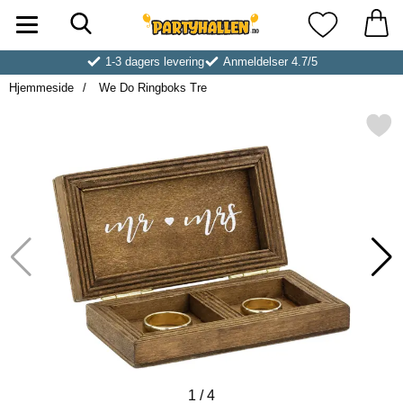
Søk
Startsiden for Partyhallen AB
Mine favoritt
1-3 dagers levering
Anmeldelser 4.7/5
Hjemmeside
We Do Ringboks Tre
Merk we Do Ringboks Tr
1
/
4