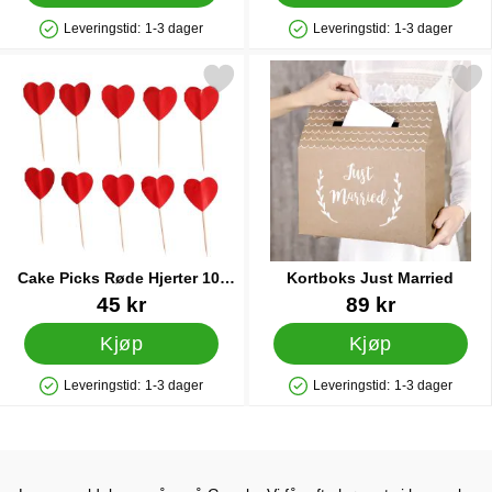
Leveringstid:
1-3 dager
Leveringstid:
1-3 dager
Produkttilgjengelighet: På lager
Produkttilgjengelighet: På lager
Merk cake Picks Røde Hjerter 10-pakning som favoritt
Merk kortboks Just Marr
Cake Picks Røde Hjerter 10-
Kortboks Just Married
pakning
Varenummer 90275
Varenummer 28753
45 kr
89 kr
Kjøp
Kjøp
Leveringstid:
1-3 dager
Leveringstid:
1-3 dager
Produkttilgjengelighet: På lager
Produkttilgjengelighet: På lager