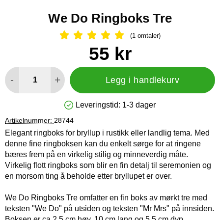
We Do Ringboks Tre
(1 omtaler)
Vurdering: 5 Stjerne, Gå til alle omtal
Handle dette produktet, We Do Ringboks Tre
pris
55 kr
antall
-
+
Legg i handlekurv
Leveringstid:
1-3 dager
Produkttilgjengelighet: På lager
Artikelnummer:
28744
Elegant ringboks for bryllup i rustikk eller landlig tema. Med
denne fine ringboksen kan du enkelt sørge for at ringene
bæres frem på en virkelig stilig og minneverdig måte.
Virkelig flott ringboks som blir en fin detalj til seremonien og
en morsom ting å beholde etter bryllupet er over.
We Do Ringboks Tre omfatter en fin boks av mørkt tre med
teksten "We Do" på utsiden og teksten "Mr Mrs" på innsiden.
Boksen er ca 2,5 cm høy, 10 cm lang og 5,5 cm dyp.