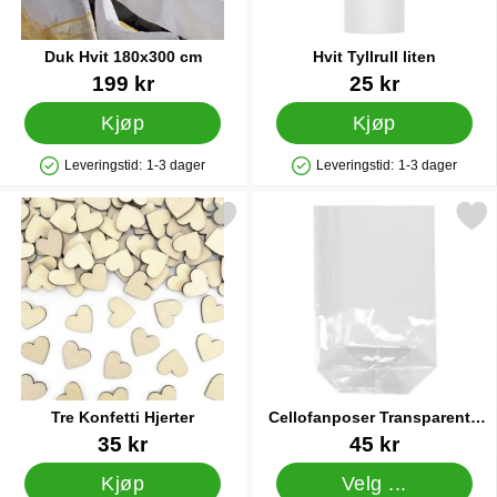
Duk Hvit 180x300 cm
Hvit Tyllrull liten
Varenummer 41445
Varenummer 28767
199 kr
25 kr
Kjøp
Kjøp
Leveringstid:
1-3 dager
Leveringstid:
1-3 dager
Produkttilgjengelighet: På lager
Produkttilgjengelighet: På lager
Merk tre Konfetti Hjerter som favoritt
Merk cellofanposer Transpare
Tre Konfetti Hjerter
Cellofanposer Transparente
Store
Varenummer 20449
Varenummer 11444
35 kr
45 kr
Kjøp
Velg ...