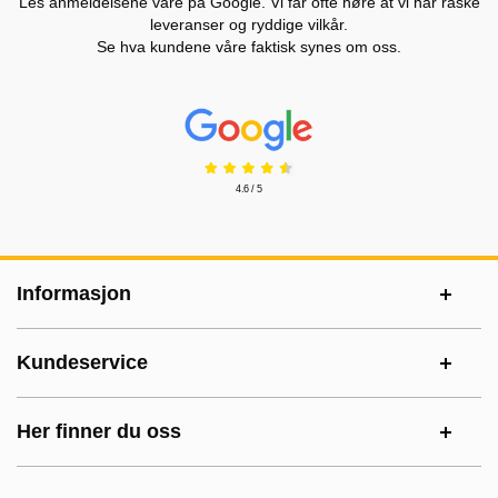
Les anmeldelsene våre på Google. Vi får ofte høre at vi har raske
leveranser og ryddige vilkår.
Se hva kundene våre faktisk synes om oss.
Prisjakt Vurdering: 4.6 Stjerne
4.6 / 5
Footer-innhold Blandet informasjon og le
Informasjon
Kundeservice
Her finner du oss