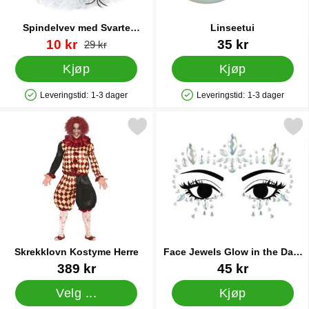
Spindelvev med Svarte
Linseetui
Edderkopper 40g
Varenummer 38697
ny pris
Varenummer 10260
10 kr
35 kr
gammel pris
29 kr
Kjøp
Kjøp
Leveringstid:
1-3 dager
Leveringstid:
1-3 dager
Produkttilgjengelighet: På lager
Produkttilgjengelighet: På lager
Merk skrekklovn Kostyme Herre som favoritt
Merk face Jewels Glow in th
Skrekklovn Kostyme Herre
Face Jewels Glow in the Dark
A
Varenummer 84514
Varenummer 86815
389 kr
45 kr
Velg ...
Kjøp