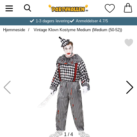
Søk
Startsiden for Partyhallen AB
Mine favoritt
1-3 dagers levering
Anmeldelser 4.7/5
Hjemmeside
Vintage Klovn Kostyme Medium (Medium (50-52))
Merk vintage Klovn Kostyme Medium (
1
/
4