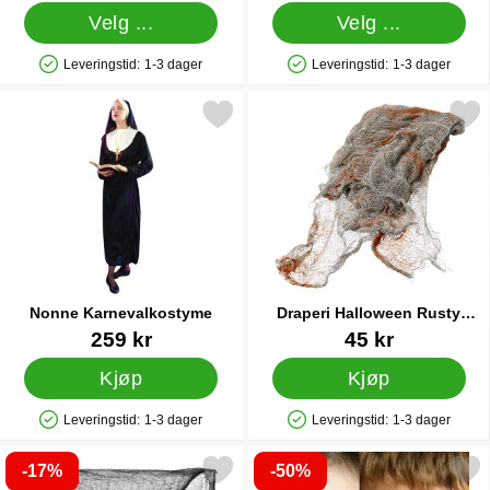
Velg ...
Velg ...
Leveringstid:
1-3 dager
Leveringstid:
1-3 dager
Produkttilgjengelighet: På lager
Produkttilgjengelighet: På lager
Merk nonne Karnevalkostyme som favoritt
Merk draperi Halloween Rust
Nonne Karnevalkostyme
Draperi Halloween Rusty
Stains
Varenummer 1300
Varenummer 24431
259 kr
45 kr
Kjøp
Kjøp
Leveringstid:
1-3 dager
Leveringstid:
1-3 dager
Produkttilgjengelighet: På lager
Produkttilgjengelighet: På lager
-17%
-50%
Merk tøystykke Halloween Pynt som favoritt
Merk smiffys Hvite Zombie 