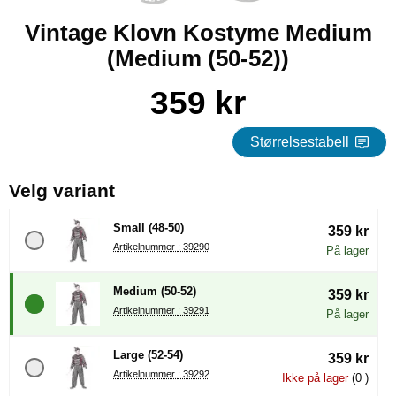
Vintage Klovn Kostyme Medium
(Medium (50-52))
Handle dette produktet, Vintage Klovn Kostyme Medium
pris
359 kr
Størrelsestabell
, (å velge en ny radioknapp vil 
Velg variant
Small (48-50)
359 kr
Artikelnummer : 39290
På lager
Medium (50-52)
359 kr
Artikelnummer : 39291
På lager
Large (52-54)
359 kr
Artikelnummer : 39292
Ikke på lager
(0 )