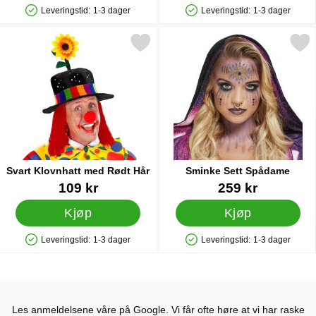
Leveringstid:
1-3 dager
Leveringstid:
1-3 dager
Produkttilgjengelighet: På lager
Produkttilgjengelighet: På lager
Merk svart Klovnhatt med Rødt Hår som favoritt
Merk sminke Sett Spåd
Svart Klovnhatt med Rødt Hår
Sminke Sett Spådame
Varenummer 44151
Varenummer 39758
109 kr
259 kr
Kjøp
Kjøp
Leveringstid:
1-3 dager
Leveringstid:
1-3 dager
Produkttilgjengelighet: På lager
Produkttilgjengelighet: På lager
Les anmeldelsene våre på Google. Vi får ofte høre at vi har raske