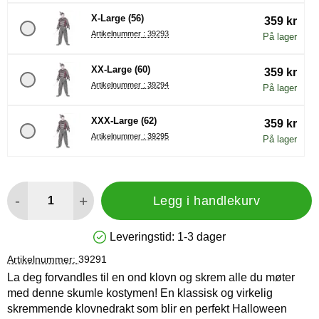
X-Large (56)
359 kr
Artikelnummer : 39293
På lager
XX-Large (60)
359 kr
Artikelnummer : 39294
På lager
XXX-Large (62)
359 kr
Artikelnummer : 39295
På lager
antall
-
+
Legg i handlekurv
Leveringstid:
1-3 dager
Produkttilgjengelighet: På lager
Artikelnummer:
39291
La deg forvandles til en ond klovn og skrem alle du møter
med denne skumle kostymen! En klassisk og virkelig
skremmende klovnedrakt som blir en perfekt Halloween