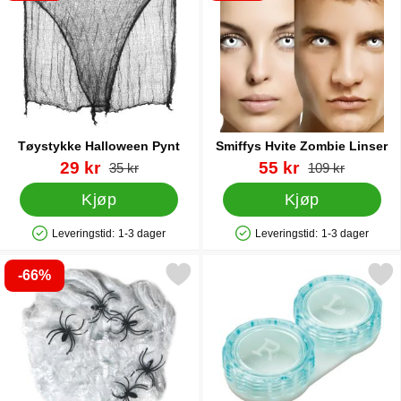
Tøystykke Halloween Pynt
Smiffys Hvite Zombie Linser
Varenummer 18992
ny pris
Varenummer 9398
ny pris
29 kr
55 kr
gammel pris
gammel pris
35 kr
109 kr
Kjøp
Kjøp
Leveringstid:
1-3 dager
Leveringstid:
1-3 dager
Produkttilgjengelighet: På lager
Produkttilgjengelighet: På lager
-66%
erk spindelvev med Svarte Edderkopper 40g som favoritt
Merk linseetui so