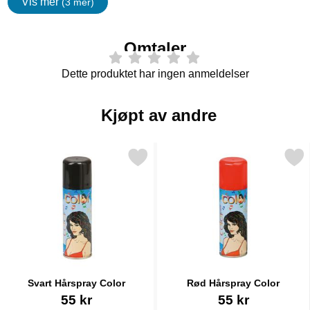
Vis mer
(3 mer)
egenskaper
Omtaler
Dette produktet har ingen anmeldelser
Kjøpt av andre
Merk svart Hårspray Color som favoritt
Merk rød Hårspray Col
Svart Hårspray Color
Rød Hårspray Color
Varenummer 1404
Varenummer 1402
55 kr
55 kr