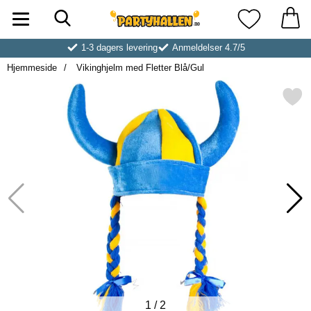
Søk
Startsiden for Partyhallen AB
Mine favoritt
1-3 dagers levering
Anmeldelser 4.7/5
Hjemmeside
Vikinghjelm med Fletter Blå/Gul
Merk vikinghjelm med Fletter
1
/
2