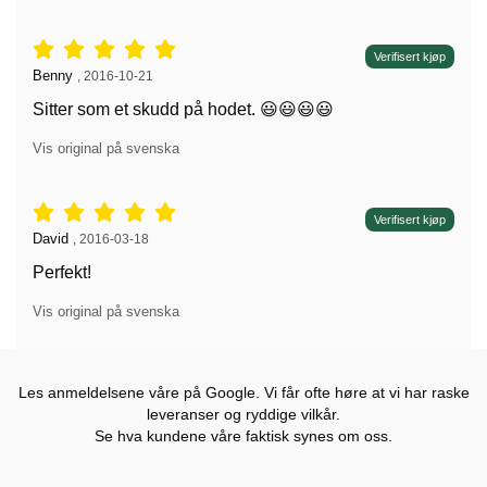
Vurdering: 5 stjerne av 5,
Verifisert kjøp
Anmeldelse av:
Benny
,
2016-10-21
Sitter som et skudd på hodet. 😃😃😃😃
Vis original på svenska
Vurdering: 5 stjerne av 5,
Verifisert kjøp
Anmeldelse av:
David
,
2016-03-18
Perfekt!
Vis original på svenska
Les anmeldelsene våre på Google. Vi får ofte høre at vi har raske
leveranser og ryddige vilkår.
Se hva kundene våre faktisk synes om oss.