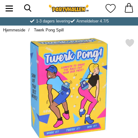
Søk
Startsiden for Partyhallen AB
Mine favoritt
1-3 dagers levering
Anmeldelser 4.7/5
Hjemmeside
Twerk Pong Spill
Merk twerk Pong Spill