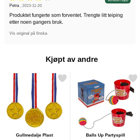
Vurdering: 4 stjerne av 5,
Verifisert kjøp
Anmeldelse av:
Petra
,
2023-11-20
Produktet fungerte som forventet. Trengte litt teiping
etter noen gangers bruk.
Vis original på finska
Kjøpt av andre
Merk gullmedalje Plast som favoritt
Merk balls Up Partyspi
Gullmedalje Plast
Balls Up Partyspill