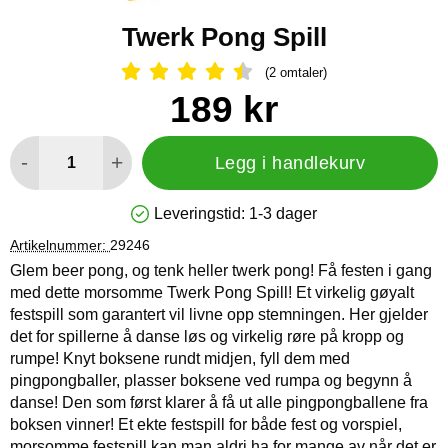
Twerk Pong Spill
(2 omtaler)
Vurdering: 4.5 Stjerne, Gå til alle omt
Handle dette produktet, Twerk Pong Spill
pris
189 kr
antall
-
+
Legg i handlekurv
Leveringstid:
1-3 dager
Produkttilgjengelighet: På lager
Artikelnummer:
29246
Glem beer pong, og tenk heller twerk pong! Få festen i gang
med dette morsomme Twerk Pong Spill! Et virkelig gøyalt
festspill som garantert vil livne opp stemningen. Her gjelder
det for spillerne å danse løs og virkelig røre på kropp og
rumpe! Knyt boksene rundt midjen, fyll dem med
pingpongballer, plasser boksene ved rumpa og begynn å
danse! Den som først klarer å få ut alle pingpongballene fra
boksen vinner! Et ekte festspill for både fest og vorspiel,
morsomme festspill kan man aldri ha for mange av når det er