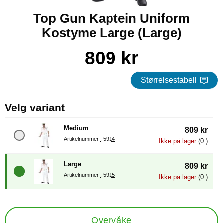
Top Gun Kaptein Uniform
Kostyme Large (Large)
Handle dette produktet, Top Gun Kaptein Uniform Kostyme La
pris
809 kr
Størrelsestabell
, (å velge en ny radioknapp vil 
Velg variant
Medium
809 kr
Artikelnummer : 5914
Ikke på lager
(0 )
Large
809 kr
Artikelnummer : 5915
Ikke på lager
(0 )
Overvåke