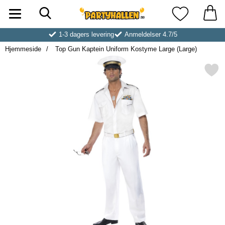
Søk
Startsiden for Partyhallen AB
Mine favoritt
1-3 dagers levering
Anmeldelser 4.7/5
Hjemmeside
Top Gun Kaptein Uniform Kostyme Large (Large)
Merk top Gun Kaptein Uniform Kostym