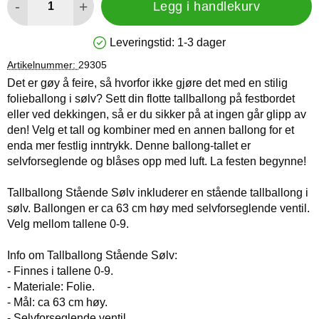
-
+
Legg i handlekurv
Leveringstid:
1-3 dager
Produkttilgjengelighet: På lager
Artikelnummer:
29305
Det er gøy å feire, så hvorfor ikke gjøre det med en stilig
folieballong i sølv? Sett din flotte tallballong på festbordet
eller ved dekkingen, så er du sikker på at ingen går glipp av
den! Velg et tall og kombiner med en annen ballong for et
enda mer festlig inntrykk. Denne ballong-tallet er
selvforseglende og blåses opp med luft. La festen begynne!
Tallballong Stående Sølv inkluderer en stående tallballong i
sølv. Ballongen er ca 63 cm høy med selvforseglende ventil.
Velg mellom tallene 0-9.
Info om Tallballong Stående Sølv:
- Finnes i tallene 0-9.
- Materiale: Folie.
- Mål: ca 63 cm høy.
- Selvforseglende ventil.