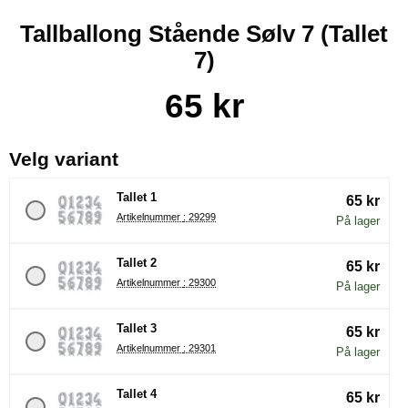
Tallballong Stående Sølv 7 (Tallet
7)
Handle dette produktet, Tallballong Stående Sølv 7
pris
65 kr
, (å velge en ny radioknapp vil 
Velg variant
Tallet 1
65 kr
Artikelnummer : 29299
På lager
Tallet 2
65 kr
Artikelnummer : 29300
På lager
Tallet 3
65 kr
Artikelnummer : 29301
På lager
Tallet 4
65 kr