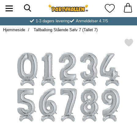
Søk
Startsiden for Partyhallen AB
Mine favoritt
1-3 dagers levering
Anmeldelser 4.7/5
Hjemmeside
Tallballong Stående Sølv 7 (Tallet 7)
Merk tallballong Stående Sølv 7