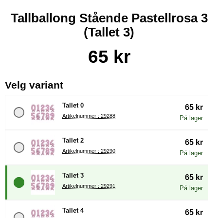
Tallballong Stående Pastellrosa 3
(Tallet 3)
Handle dette produktet, Tallballong Stående Pastellrosa 3
pris
65 kr
, (å velge en ny radioknapp vil 
Velg variant
Tallet 0
65 kr
Artikelnummer : 29288
På lager
Tallet 2
65 kr
Artikelnummer : 29290
På lager
Tallet 3
65 kr
Artikelnummer : 29291
På lager
Tallet 4
65 kr