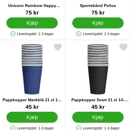
Unicorn Rainbow Happy
Sperrebånd Police
Birthday Girlander
Varenummer 42203
Varenummer 32454
75 kr
75 kr
Kjøp
Kjøp
Leveringstid:
1-3 dager
Leveringstid:
1-3 dager
Produkttilgjengelighet: På lager
Produkttilgjengelighet: På lager
Merk pappkopper Mørkblå 21 cl 14-pakning som favoritt
Merk pappkopper Svart 21 cl 1
Pappkopper Mørkblå 21 cl 14-
Pappkopper Svart 21 cl 14-
pakning
pakning
Varenummer 83138
Varenummer 83137
45 kr
45 kr
Kjøp
Kjøp
Leveringstid:
1-3 dager
Leveringstid:
1-3 dager