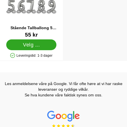
Stående Tallballong 5
Månesølv Matt
Varenummer 86610
55 kr
Velg ...
Leveringstid:
1-3 dager
Produkttilgjengelighet: På lager
Les anmeldelsene våre på Google. Vi får ofte høre at vi har raske
leveranser og ryddige vilkår.
Se hva kundene våre faktisk synes om oss.
Prisjakt Vurdering: 4.6 Stjerne