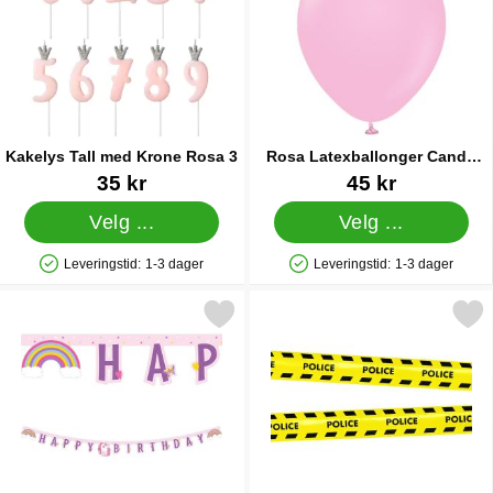
Kakelys Tall med Krone Rosa 3
Rosa Latexballonger Candy
Pink
Varenummer 36600
Varenummer 38407
35 kr
45 kr
Velg ...
Velg ...
Leveringstid:
1-3 dager
Leveringstid:
1-3 dager
Produkttilgjengelighet: På lager
Produkttilgjengelighet: På lager
rk unicorn Rainbow Happy Birthday Girlander som favoritt
Merk sperrebånd Polic