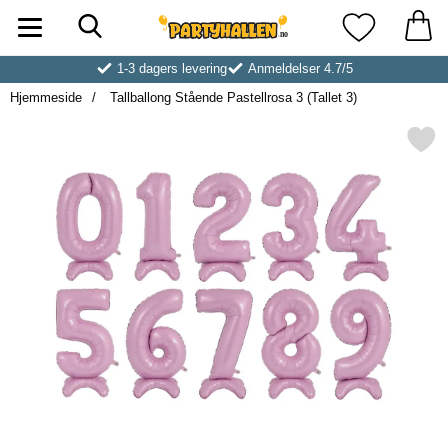
Søk
Startsiden for Partyhallen AB
Mine favoritt
1-3 dagers levering
Anmeldelser 4.7/5
Hjemmeside
Tallballong Stående Pastellrosa 3 (Tallet 3)
Merk tallballong Stående Pastellros