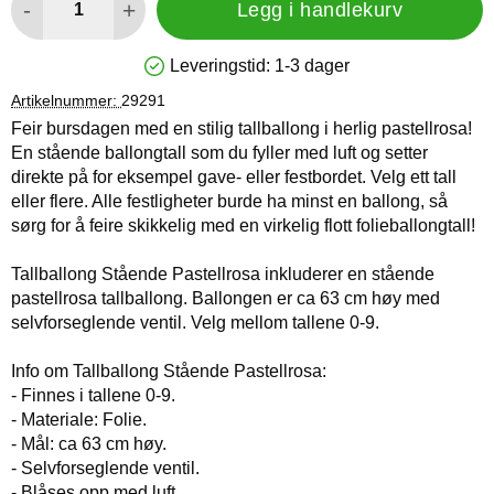
-
+
Legg i handlekurv
Leveringstid:
1-3 dager
Produkttilgjengelighet: På lager
Artikelnummer:
29291
Feir bursdagen med en stilig tallballong i herlig pastellrosa!
En stående ballongtall som du fyller med luft og setter
direkte på for eksempel gave- eller festbordet. Velg ett tall
eller flere. Alle festligheter burde ha minst en ballong, så
sørg for å feire skikkelig med en virkelig flott folieballongtall!
Tallballong Stående Pastellrosa inkluderer en stående
pastellrosa tallballong. Ballongen er ca 63 cm høy med
selvforseglende ventil. Velg mellom tallene 0-9.
Info om Tallballong Stående Pastellrosa:
- Finnes i tallene 0-9.
- Materiale: Folie.
- Mål: ca 63 cm høy.
- Selvforseglende ventil.
- Blåses opp med luft.