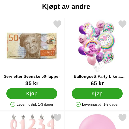
Kjøpt av andre
Merk servietter Svenske 50-lapper som favoritt
Merk ballongsett Party Like 
Servietter Svenske 50-lapper
Ballongsett Party Like a
Unicorn
Varenummer 40635
Varenummer 83357
35 kr
65 kr
Kjøp
Kjøp
Leveringstid:
1-3 dager
Leveringstid:
1-3 dager
Produkttilgjengelighet: På lager
Produkttilgjengelighet: På lager
Merk kakelys Tall med Krone Rosa 3 som favoritt
Merk rosa Latexballonger Ca