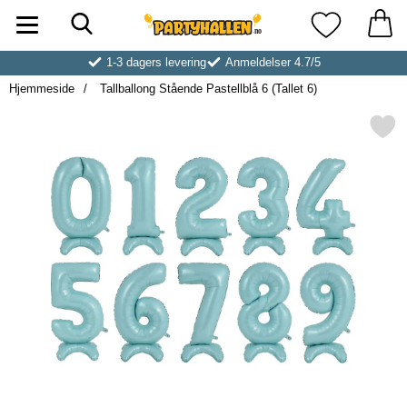
Søk
Startsiden for Partyhallen AB
Mine favoritt
1-3 dagers levering
Anmeldelser 4.7/5
Hjemmeside
Tallballong Stående Pastellblå 6 (Tallet 6)
Merk tallballong Stående Pastellbl