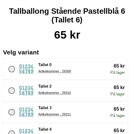
Tallballong Stående Pastellblå 6
(Tallet 6)
Handle dette produktet, Tallballong Stående Pastellblå 6
pris
65 kr
, (å velge en ny radioknapp vil 
Velg variant
Tallet 0
65 kr
Artikelnummer : 29308
På lager
Tallet 2
65 kr
Artikelnummer : 29310
På lager
Tallet 3
65 kr
Artikelnummer : 29311
På lager
Tallet 4
65 kr