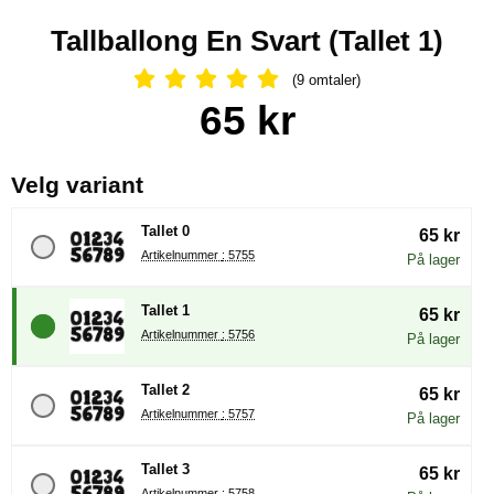
Tallballong En Svart (Tallet 1)
(9 omtaler)
Vurdering: 4.89 Stjerne, Gå til alle o
Handle dette produktet, Tallballong En Svart
pris
65 kr
, (å velge en ny radioknapp vil 
Velg variant
Tallet 0
65 kr
Artikelnummer : 5755
På lager
Tallet 1
65 kr
Artikelnummer : 5756
På lager
Tallet 2
65 kr
Artikelnummer : 5757
På lager
Tallet 3
65 kr
Artikelnummer : 5758