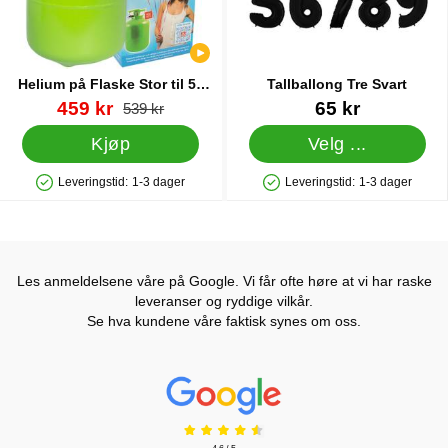
Helium på Flaske Stor til 50
Tallballong Tre Svart
Ballonger (20-25 cm)
Varenummer 13480
ny pris
Varenummer 5758
459 kr
65 kr
gammel pris
539 kr
Kjøp
Velg ...
Leveringstid:
1-3 dager
Leveringstid:
1-3 dager
Produkttilgjengelighet: På lager
Produkttilgjengelighet: På lager
Les anmeldelsene våre på Google. Vi får ofte høre at vi har raske
leveranser og ryddige vilkår.
Se hva kundene våre faktisk synes om oss.
Prisjakt Vurdering: 4.6 Stjerne