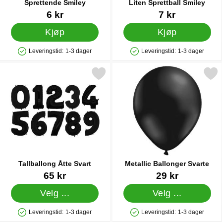
Sprettende Smiley
Liten Sprettball Smiley
Varenummer 12964
Varenummer 14443
6 kr
7 kr
Kjøp
Kjøp
Leveringstid:
1-3 dager
Leveringstid:
1-3 dager
Produkttilgjengelighet: På lager
Produkttilgjengelighet: På lager
Merk tallballong Åtte Svart som favoritt
Merk metallic Ballonger S
Tallballong Åtte Svart
Metallic Ballonger Svarte
Varenummer 5763
Varenummer 10476
65 kr
29 kr
Velg ...
Velg ...
Leveringstid:
1-3 dager
Leveringstid:
1-3 dager
Produkttilgjengelighet: På lager
Produkttilgjengelighet: På lager