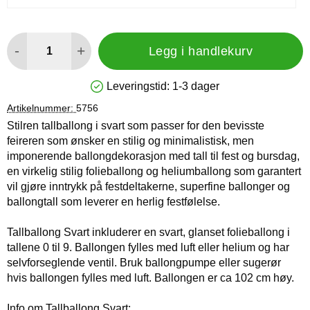
antall
-
+
Legg i handlekurv
Leveringstid:
1-3 dager
Produkttilgjengelighet: På lager
Artikelnummer:
5756
Stilren tallballong i svart som passer for den bevisste
feireren som ønsker en stilig og minimalistisk, men
imponerende ballongdekorasjon med tall til fest og bursdag,
en virkelig stilig folieballong og heliumballong som garantert
vil gjøre inntrykk på festdeltakerne, superfine ballonger og
ballongtall som leverer en herlig festfølelse.
Tallballong Svart inkluderer en svart, glanset folieballong i
tallene 0 til 9. Ballongen fylles med luft eller helium og har
selvforseglende ventil. Bruk ballongpumpe eller sugerør
hvis ballongen fylles med luft. Ballongen er ca 102 cm høy.
Info om Tallballong Svart: