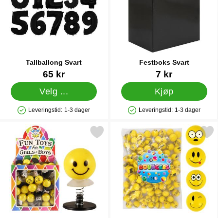
Tallballong Svart
Festboks Svart
Varenummer 5755
Varenummer 29599
65 kr
7 kr
Velg ...
Kjøp
Leveringstid:
1-3 dager
Leveringstid:
1-3 dager
Produkttilgjengelighet: På lager
Produkttilgjengelighet: På lager
Merk sprettende Smiley som favoritt
Merk liten Sprettball Sm