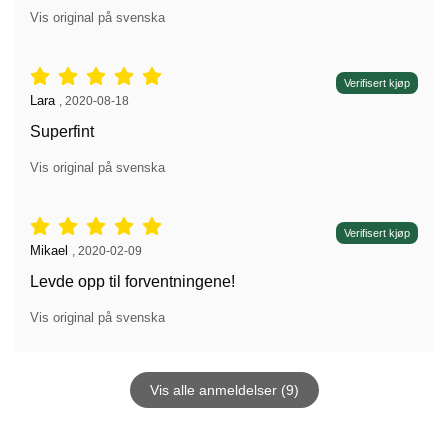
Vis original på svenska
Vurdering: 5 stjerne av 5,
Verifisert kjøp
Anmeldelse av:
Lara
,
2020-08-18
Superfint
Vis original på svenska
Vurdering: 5 stjerne av 5,
Verifisert kjøp
Anmeldelse av:
Mikael
,
2020-02-09
Levde opp til forventningene!
Vis original på svenska
Vis alle anmeldelser (9)