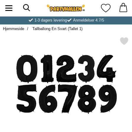
Søk
Startsiden for Partyhallen AB
Mine favoritt
1-3 dagers levering
Anmeldelser 4.7/5
Hjemmeside
Tallballong En Svart (Tallet 1)
Merk tallballong En Svart (T