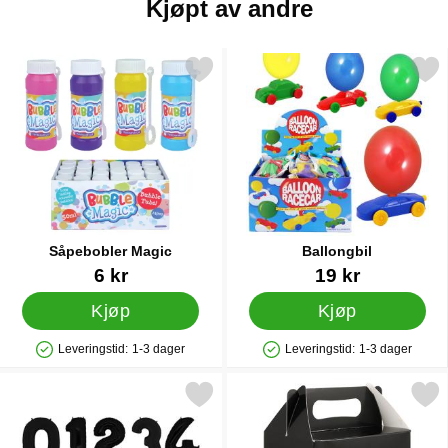
Kjøpt av andre
Merk såpebobler Magic som favoritt
Merk ballongbil s
Såpebobler Magic
Ballongbil
Varenummer 12437
Varenummer 13283
6 kr
19 kr
Kjøp
Kjøp
Leveringstid:
1-3 dager
Leveringstid:
1-3 dager
Produkttilgjengelighet: På lager
Produkttilgjengelighet: På lager
Merk tallballong Svart som favoritt
Merk festboks Svart