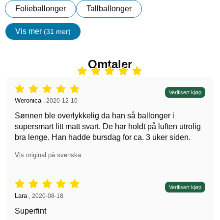
Folieballonger
Tallballonger
Vis mer
(31 mer)
egenskaper
Omtaler
Vurdering: 5 stjerne av 5,
Verifisert kjøp
Anmeldelse av:
Weronica
,
2020-12-10
Sønnen ble overlykkelig da han så ballonger i
supersmart litt matt svart. De har holdt på luften utrolig
bra lenge. Han hadde bursdag for ca. 3 uker siden.
Vis original på svenska
Vurdering: 5 stjerne av 5,
Verifisert kjøp
Anmeldelse av:
Lara
,
2020-08-18
Superfint