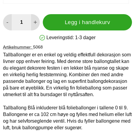
antall
-
+
Legg i handlekurv
Leveringstid:
1-3 dager
Produkttilgjengelighet: På lager
Artikelnummer:
5068
Tallballonger er en enkel og veldig effektfull dekorasjon som
livner opp enhver feiring. Med denne store ballongtallet kan
du elegant dekorere festen i en lekker blå nyanse og skape
en virkelig herlig feststemning. Kombiner den med andre
passende ballonger og lag en superfint ballongdekorasjon
på bare et øyeblikk. En virkelig fin folieballong som passer
utmerket til alt fra bursdager til nyttårsaften.
Tallballong Blå inkluderer blå folieballonger i tallene 0 til 9.
Ballongene er ca 102 cm høye og fylles med helium eller luft
og har selvforseglende ventil. Hvis du fyller ballongene med
luft, bruk ballongpumpe eller sugerør.