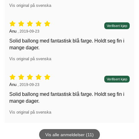
Vis original på svenska
Vurdering: 5 stjerne av 5,
Verifisert kjøp
Anmeldelse av:
Anu
,
2019-09-23
Solid ballong med fantastisk blå farge. Holdt seg fin i
mange dager.
Vis original på svenska
Vurdering: 5 stjerne av 5,
Verifisert kjøp
Anmeldelse av:
Anu
,
2019-09-23
Solid ballong med fantastisk blå farge. Holdt seg fin i
mange dager.
Vis original på svenska
Vis alle anmeldelser (11)