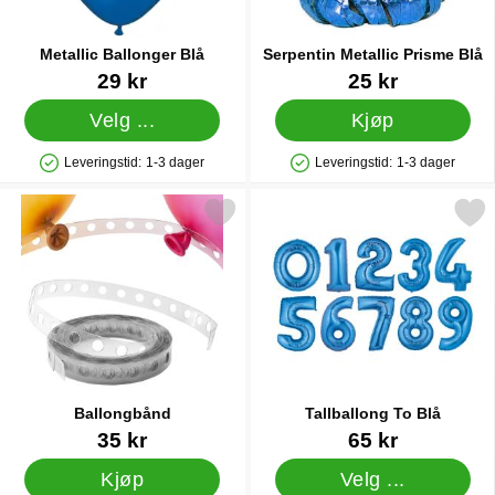
Metallic Ballonger Blå
Serpentin Metallic Prisme Blå
Varenummer 10496
Varenummer 11498
29 kr
25 kr
Velg ...
Kjøp
Leveringstid:
1-3 dager
Leveringstid:
1-3 dager
Produkttilgjengelighet: På lager
Produkttilgjengelighet: På lager
Merk ballongbånd som favoritt
Merk tallballong To B
Ballongbånd
Tallballong To Blå
Varenummer 21211
Varenummer 5067
35 kr
65 kr
Kjøp
Velg ...