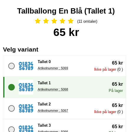
Tallballong En Blå (Tallet 1)
(11 omtaler)
Vurdering: 5 Stjerne, Gå til alle omtal
Handle dette produktet, Tallballong En Blå
pris
65 kr
, (å velge en ny radioknapp vil 
Velg variant
Tallet 0
65 kr
Artikelnummer : 5069
Ikke på lager
(0 )
Tallet 1
65 kr
Artikelnummer : 5068
På lager
Tallet 2
65 kr
Artikelnummer : 5067
Ikke på lager
(0 )
Tallet 3
65 kr
Artikelnummer : 5066