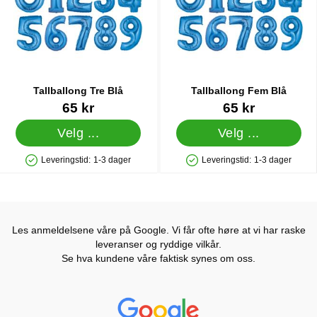
Tallballong Tre Blå
Tallballong Fem Blå
Varenummer 5066
Varenummer 5064
65 kr
65 kr
Velg ...
Velg ...
Leveringstid:
1-3 dager
Leveringstid:
1-3 dager
Produkttilgjengelighet: På lager
Produkttilgjengelighet: På lager
Les anmeldelsene våre på Google. Vi får ofte høre at vi har raske
leveranser og ryddige vilkår.
Se hva kundene våre faktisk synes om oss.
Prisjakt Vurdering: 4.6 Stjerne