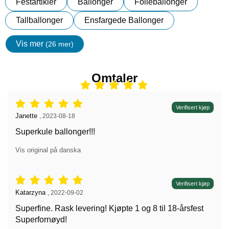
Festartikler
Ballonger
Folieballonger
Tallballonger
Ensfargede Ballonger
Vis mer
(26 mer)
egenskaper
Omtaler
Vurdering: 5 stjerne av 5,
Verifisert kjøp
Anmeldelse av:
Janette
,
2023-08-18
Superkule ballonger!!!
Vis original på danska
Vurdering: 5 stjerne av 5,
Verifisert kjøp
Anmeldelse av:
Katarzyna
,
2022-09-02
Superfine. Rask levering! Kjøpte 1 og 8 til 18-årsfest
Superfornøyd!