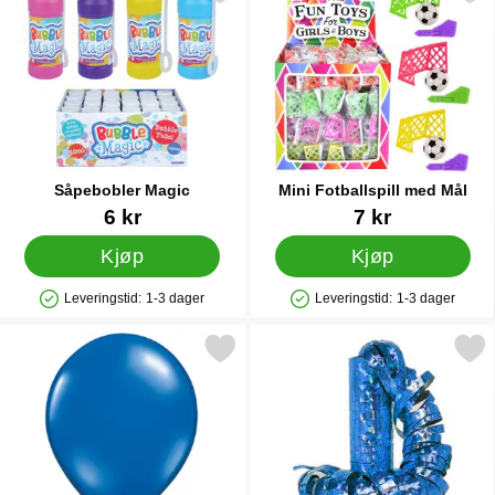
Såpebobler Magic
Mini Fotballspill med Mål
Varenummer 12437
Varenummer 14444
6 kr
7 kr
Kjøp
Kjøp
Leveringstid:
1-3 dager
Leveringstid:
1-3 dager
Produkttilgjengelighet: På lager
Produkttilgjengelighet: På lager
Merk metallic Ballonger Blå som favoritt
Merk serpentin Metallic Pri