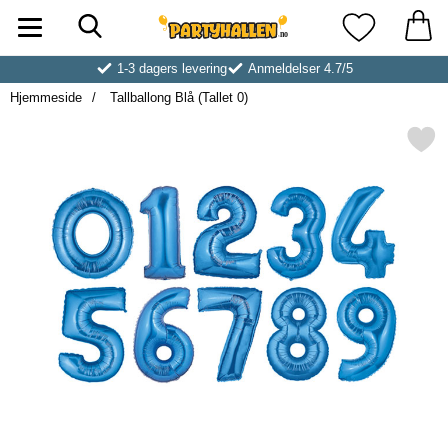
Søk
Startsiden for Partyhallen AB
Mine favoritt
1-3 dagers levering
Anmeldelser 4.7/5
Hjemmeside
Tallballong Blå (Tallet 0)
Merk tallballong Blå (Tall