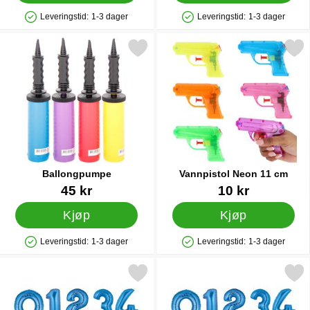
Leveringstid:
1-3 dager
Leveringstid:
1-3 dager
Produkttilgjengelighet: På lager
Produkttilgjengelighet: På lager
Merk ballongpumpe som favoritt
Merk vannpistol Neon 11
Ballongpumpe
Vannpistol Neon 11 cm
Varenummer 9838
Varenummer 91583
45 kr
10 kr
Kjøp
Kjøp
Leveringstid:
1-3 dager
Leveringstid:
1-3 dager
Produkttilgjengelighet: På lager
Produkttilgjengelighet: På lager
Merk tallballong Tre Blå som favoritt
Merk tallballong Fem B