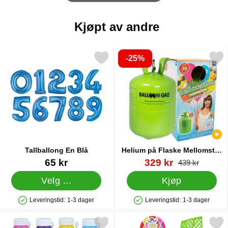
Kjøpt av andre
-25%
Merk tallballong En Blå som favoritt
Merk helium på Flaske Mellomstor til 30 
Tallballong En Blå
Helium på Flaske Mellomstor
til 30 Ballonger (20-25 cm)
Varenummer 5068
Varenummer 13479
ny pris
65 kr
329 kr
gammel pri
439 kr
Velg ...
Kjøp
Leveringstid:
1-3 dager
Leveringstid:
1-3 dager
Produkttilgjengelighet: På lager
Produkttilgjengelighet: På lager
Merk såpebobler Magic som favoritt
Merk mini Fotballspill me