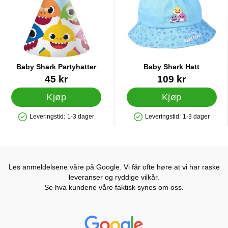
Baby Shark Partyhatter
Baby Shark Hatt
Varenummer 42358
Varenummer 35816
45 kr
109 kr
Kjøp
Kjøp
Leveringstid:
1-3 dager
Leveringstid:
1-3 dager
Produkttilgjengelighet: På lager
Produkttilgjengelighet: På lager
Les anmeldelsene våre på Google. Vi får ofte høre at vi har raske
leveranser og ryddige vilkår.
Se hva kundene våre faktisk synes om oss.
Prisjakt Vurdering: 4.6 Stjerne