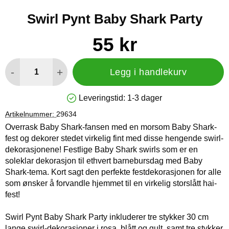
Swirl Pynt Baby Shark Party
Handle dette produktet, Swirl Pynt Baby Shark Party
pris
55 kr
antall
-
+
Legg i handlekurv
Leveringstid:
1-3 dager
Produkttilgjengelighet: På lager
Artikelnummer:
29634
Overrask Baby Shark-fansen med en morsom Baby Shark-
fest og dekorer stedet virkelig fint med disse hengende swirl-
dekorasjonene! Festlige Baby Shark swirls som er en
soleklar dekorasjon til ethvert barnebursdag med Baby
Shark-tema. Kort sagt den perfekte festdekorasjonen for alle
som ønsker å forvandle hjemmet til en virkelig storslått hai-
fest!
Swirl Pynt Baby Shark Party inkluderer tre stykker 30 cm
lange swirl-dekorasjoner i rosa, blått og gult, samt tre stykker