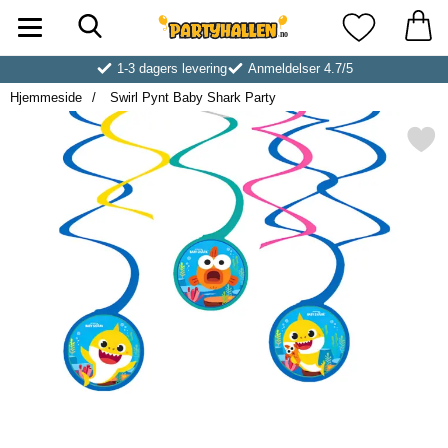
Søk
Startsiden for Partyhallen AB
Mine favoritt
1-3 dagers levering
Anmeldelser 4.7/5
Hjemmeside
Swirl Pynt Baby Shark Party
Merk swirl Pynt Baby Shark