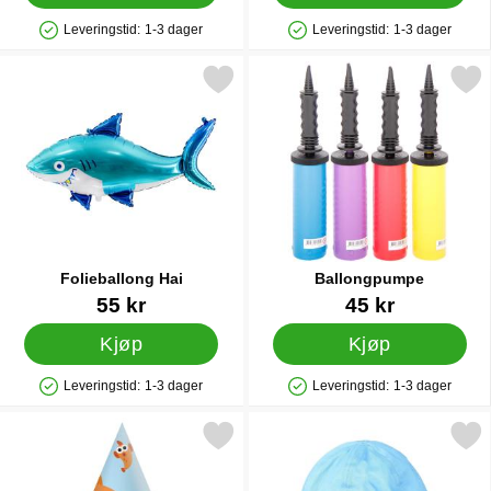
Leveringstid:
1-3 dager
Leveringstid:
1-3 dager
Produkttilgjengelighet: På lager
Produkttilgjengelighet: På lager
Merk folieballong Hai som favoritt
Merk ballongpumpe 
Folieballong Hai
Ballongpumpe
Varenummer 28632
Varenummer 9838
55 kr
45 kr
Kjøp
Kjøp
Leveringstid:
1-3 dager
Leveringstid:
1-3 dager
Produkttilgjengelighet: På lager
Produkttilgjengelighet: På lager
Merk baby Shark Partyhatter som favoritt
Merk baby Shark Hatt