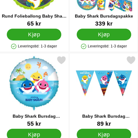
Rund Folieballong Baby Shark
Baby Shark Bursdagspakke
Party
Varenummer 29632
Varenummer 38359
65 kr
339 kr
Kjøp
Kjøp
Leveringstid:
1-3 dager
Leveringstid:
1-3 dager
Produkttilgjengelighet: På lager
Produkttilgjengelighet: På lager
Merk baby Shark Bursdag Folieballong som favoritt
Merk baby Shark Bursdag Vimpe
Baby Shark Bursdag
Baby Shark Bursdag
Folieballong
Vimpelgirlander
Varenummer 34941
Varenummer 34913
55 kr
89 kr
Kjøp
Kjøp