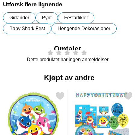
Utforsk flere lignende
Girlander
Pynt
Festartikler
Baby Shark Fest
Hengende Dekorasjoner
Omtaler
Dette produktet har ingen anmeldelser
Kjøpt av andre
Merk rund Folieballong Baby Shark Party som favoritt
Merk baby Shark Bursdags