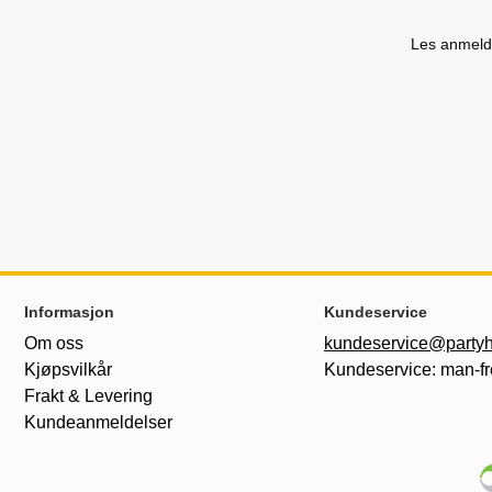
Les anmelde
Footer-innhold Blandet informasjon og le
Informasjon
Kundeservice
Om oss
kundeservice@partyh
Kjøpsvilkår
Kundeservice: man-fr
Frakt & Levering
Kundeanmeldelser