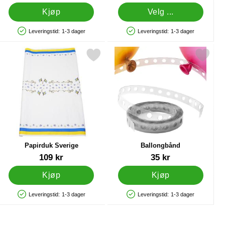
Kjøp
Velg ...
Leveringstid:
1-3 dager
Leveringstid:
1-3 dager
Produkttilgjengelighet: På lager
Produkttilgjengelighet: På lager
denten som favoritt
Merk papirduk Sverige som favoritt
Merk ballongbånd som 
Papirduk Sverige
Ballongbånd
Varenummer 12885
Varenummer 21211
109 kr
35 kr
Kjøp
Kjøp
Leveringstid:
1-3 dager
Leveringstid:
1-3 dager
Produkttilgjengelighet: På lager
Produkttilgjengelighet: På lager