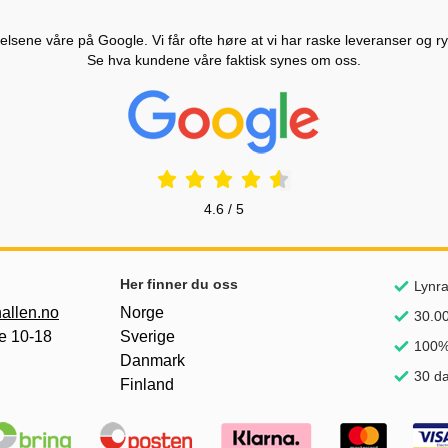
lsene våre på Google. Vi får ofte høre at vi har raske leveranser og ryd
Se hva kundene våre faktisk synes om oss.
Prisjakt Vurdering: 4.6 Stjerne
4.6 / 5
nker
Her finner du oss
Lynra
allen.no
Norge
30.00
e 10-18
Sverige
100%
Danmark
30 da
Finland