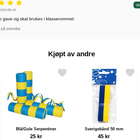
5 stjerne av 5,
Ve
 av:
2023-08-13
p gave og skal brukes i klasserommet.
l på svenska
Kjøpt av andre
agg 30 cm som favoritt
Merk blå/Gule Serpentiner som favoritt
Merk sverigebånd 50 mm
Blå/Gule Serpentiner
Sverigebånd 50 mm
Varenummer 14697
Varenummer 17389
25 kr
45 kr