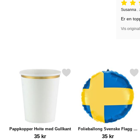
Vurdering: 
Anmeldelse
Susanna
,
Er en top
Vis origina
Merk pappkopper Hvite med Gullkant som favoritt
Merk folieballong Svenske Fl
Pappkopper Hvite med Gullkant
Folieballong Svenske Flagg 30
cm
Varenummer 31264
Varenummer 87225
35 kr
35 kr