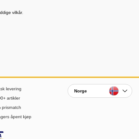
dige vilkår.
sk levering
Norge
0+ artikler
 prismatch
gers åpent kjøp