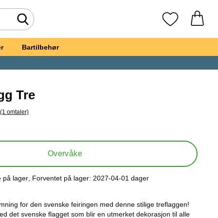
Søk
Mine favoritte
r
Bartilbehør
gg Tre
(1 omtaler)
il alle omtaler
t, Svensk Flagg Tre
Overvåke
e på lager
, Forventet på lager:
2027-04-01 dager
ttilgjengelighet:
emning for den svenske feiringen med denne stilige treflaggen!
ed det svenske flagget som blir en utmerket dekorasjon til alle