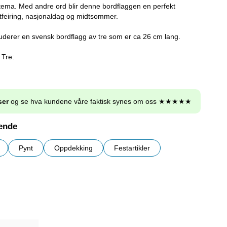
tema. Med andre ord blir denne bordflaggen en perfekt
tfeiring, nasjonaldag og midtsommer.
uderer en svensk bordflagg av tre som er ca 26 cm lang.
 Tre:
ser
og se hva kundene våre faktisk synes om oss ★★★★★
nende
Pynt
Oppdekking
Festartikler