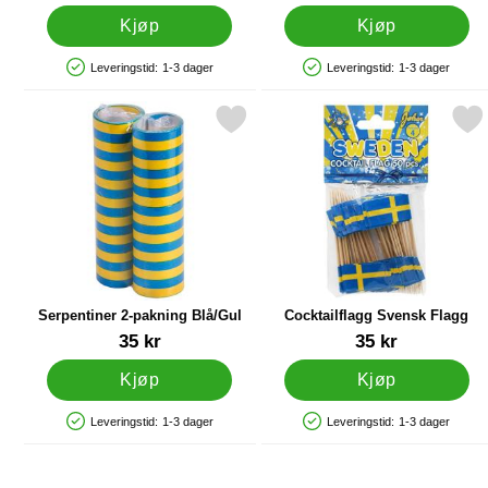
Kjøp
Kjøp
Leveringstid:
1-3 dager
Leveringstid:
1-3 dager
Produkttilgjengelighet: På lager
Produkttilgjengelighet: På lager
Merk serpentiner 2-pakning Blå/Gul som favoritt
Merk cocktailflagg Svensk
Merk h
Serpentiner 2-pakning Blå/Gul
Cocktailflagg Svensk Flagg
Varenummer 10941
Varenummer 10871
35 kr
35 kr
Kjøp
Kjøp
Leveringstid:
1-3 dager
Leveringstid:
1-3 dager
Produkttilgjengelighet: På lager
Produkttilgjengelighet: På lager