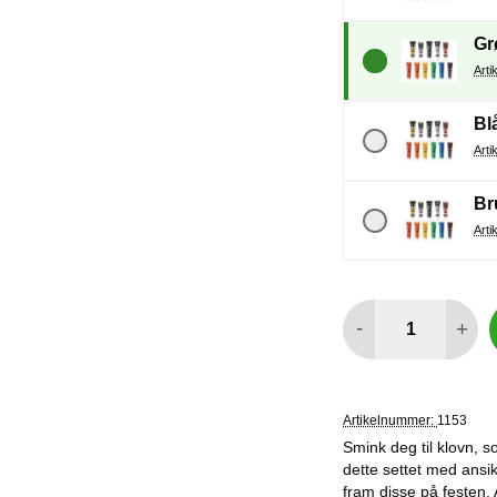
Gr
Bl
Br
antall
-
+
Artikelnummer:
1153
Smink deg til klovn, s
dette settet med ansik
fram disse på festen. A