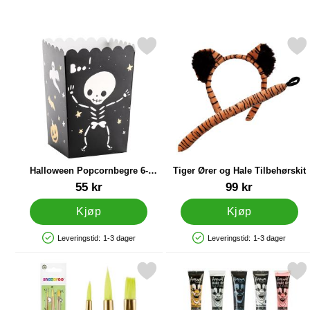
Merk halloween Popcornbegre 6-pakning som favoritt
Merk tiger Ører og Hale Tilb
Halloween Popcornbegre 6-
Tiger Ører og Hale Tilbehørskit
pakning
Varenummer 43785
Varenummer 13573
55 kr
99 kr
Kjøp
Kjøp
Leveringstid:
1-3 dager
Leveringstid:
1-3 dager
Produkttilgjengelighet: På lager
Produkttilgjengelighet: På lager
Merk sminkepensler Sett Snazaroo som favoritt
Merk hvit Ansiktsmali