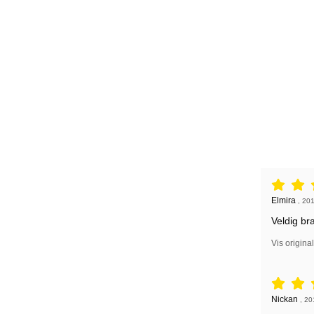
Vurdering: 
Anmeldelse
Elmira
,
201
Veldig bra
Vis origina
Vurdering: 
Anmeldelse
Nickan
,
20