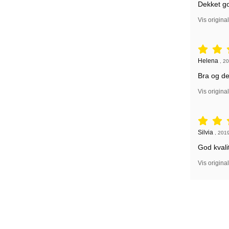
Dekket go
Vis origina
Vurdering: 
Anmeldelse
Helena
,
20
Bra og d
Vis origina
Vurdering: 
Anmeldelse
Silvia
,
2019
God kvali
Vis origina