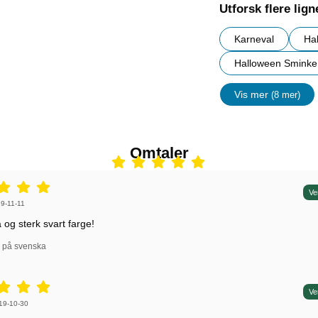
Utforsk flere lig
Karneval
Ha
Halloween Sminke
Vis mer
(8 mer)
egenskape
Omtaler
5 stjerne av 5,
Ve
 av:
9-11-11
 og sterk svart farge!
l på svenska
5 stjerne av 5,
Ve
 av:
19-10-30