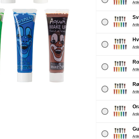
Sv
Hv
Ro
R
Or
Gu