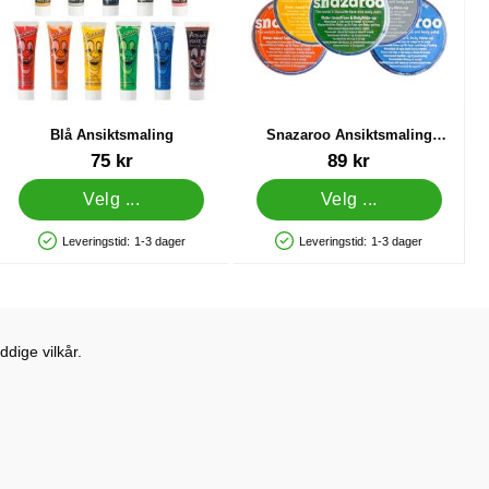
Blå Ansiktsmaling
Snazaroo Ansiktsmaling
Oransje
Varenummer 1155
Varenummer 8952
75 kr
89 kr
Velg ...
Velg ...
Leveringstid:
1-3 dager
Leveringstid:
1-3 dager
Produkttilgjengelighet: På lager
Produkttilgjengelighet: På lager
dige vilkår.