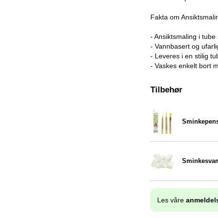
Fakta om Ansiktsmali
- Ansiktsmaling i tube 
- Vannbasert og ufarli
- Leveres i en stilig 
- Vaskes enkelt bort 
Tilbehør
Sminkepens
Varenummer 13517
Sminkesvam
Varenummer 13401
Les våre
anmeldel