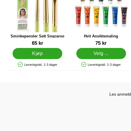
Sminkepensler Sett Snazaroo
Hvit Ansiktsmaling
Varenummer 13517
Varenummer 1159
65 kr
75 kr
Kjøp
Velg ...
Leveringstid:
1-3 dager
Leveringstid:
1-3 dager
Produkttilgjengelighet: På lager
Produkttilgjengelighet: På lager
Les anmelde