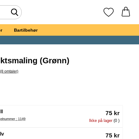
Søk
Mine favoritte
r
Bartilbehør
ktsmaling (Grønn)
(8 omtaler)
il alle omtaler
t, Grønn Ansiktsmaling
å velge en ny radioknapp vil laste inn siden på nytt
ll
75 kr
Artikelnummer : 1149
Ikke på lager
(0 )
lv
75 kr