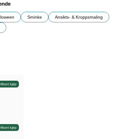
nende
lloween
Sminke
Ansikts- & Kroppsmaling
r
rifisert kjøp
rifisert kjøp