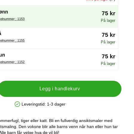
ønn
75 kr
Artikelnummer : 1153
På lager
å
75 kr
Artikelnummer : 1155
På lager
un
75 kr
Artikelnummer : 1152
På lager
Legg i handlekurv
Leveringstid:
1-3 dager
Produkttilgjengelighet: På lager
ommerfugl, tiger eller katt. Bli en fullverdig ansiktsmaler med
tsmaling. Den voksne blir alle barns venn når han eller hun tar
lle barn får velge hva de vil bli!