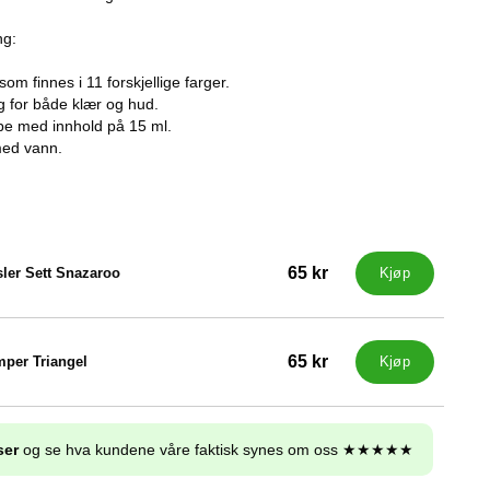
ng:
som finnes i 11 forskjellige farger.
g for både klær og hud.
tube med innhold på 15 ml.
med vann.
65 kr
ler Sett Snazaroo
Kjøp
65 kr
per Triangel
Kjøp
ser
og se hva kundene våre faktisk synes om oss ★★★★★