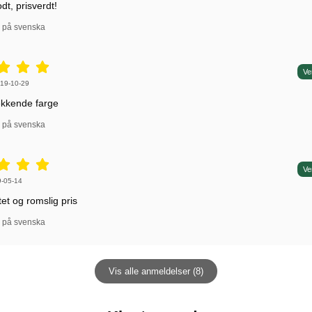
dt, prisverdt!
l på svenska
5 stjerne av 5,
Ve
 av:
19-10-29
ekkende farge
l på svenska
5 stjerne av 5,
Ve
 av:
-05-14
tet og romslig pris
l på svenska
Vis alle anmeldelser (8)