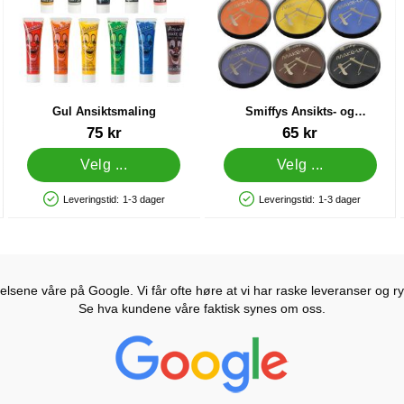
Gul Ansiktsmaling
Smiffys Ansikts- og
Kroppsmaling FX
Varenummer 1158
Varenummer 9399
75 kr
65 kr
Velg ...
Velg ...
Leveringstid:
1-3 dager
Leveringstid:
1-3 dager
Produkttilgjengelighet: På lager
Produkttilgjengelighet: På lager
lsene våre på Google. Vi får ofte høre at vi har raske leveranser og ryd
Se hva kundene våre faktisk synes om oss.
Prisjakt Vurdering: 4.6 Stjerne