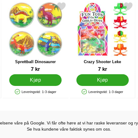
ke som favoritt
Merk sprettball Dinosaurer som favoritt
Merk crazy Shooter Leke
Sprettball Dinosaurer
Crazy Shooter Leke
Varenummer 44250
Varenummer 32758
7 kr
7 kr
Kjøp
Kjøp
Leveringstid:
1-3 dager
Leveringstid:
1-3 dager
Produkttilgjengelighet: På lager
Produkttilgjengelighet: På lager
lsene våre på Google. Vi får ofte høre at vi har raske leveranser og ryd
Se hva kundene våre faktisk synes om oss.