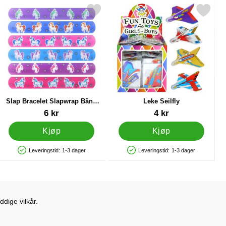
 som favoritt
Merk slap Bracelet Slapwrap Bånd Enhjørning som favoritt
Merk leke Seilfly som 
Slap Bracelet Slapwrap Bånd
Leke Seilfly
Enhjørning
Varenummer 38228
Varenummer 16834
6 kr
4 kr
Kjøp
Kjøp
Leveringstid:
1-3 dager
Leveringstid:
1-3 dager
Produkttilgjengelighet: På lager
Produkttilgjengelighet: På lager
dige vilkår.