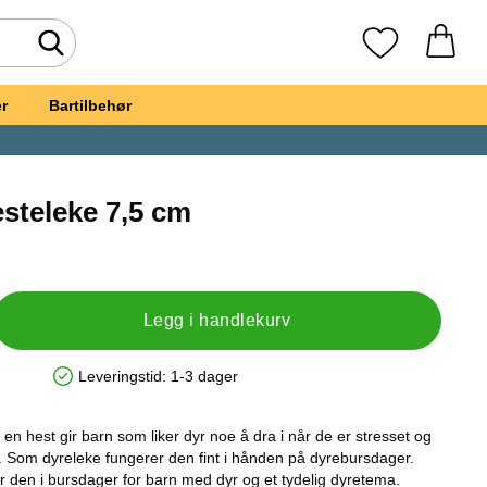
Søk
Mine favoritte
r
Bartilbehør
steleke 7,5 cm
t, Stretchy Hesteleke 7,5 cm
Legg i handlekurv
Leveringstid:
1-3 dager
Produkttilgjengelighet: På lager
en hest gir barn som liker dyr noe å dra i når de er stresset og
. Som dyreleke fungerer den fint i hånden på dyrebursdager.
 den i bursdager for barn med dyr og et tydelig dyretema.