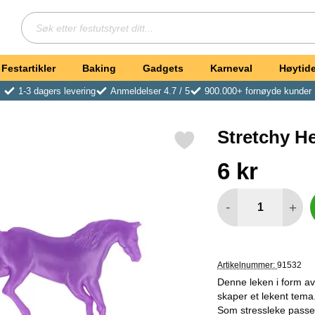
Søk
Søk etter festutstyret ditt
Festartikler
Baking
Gadgets
Karneval
Høytide
1-3 dagers levering
Anmeldelser 4.7 / 5
900.000+ fornøyde kunder
Stretchy He
Merk stretchy Hesteleke 7,5 cm som favoritt
Handle dette produkte
pris
6 kr
antall
-
+
Artikelnummer:
91532
Denne leken i form av 
skaper et lekent tema
Som stressleke passer