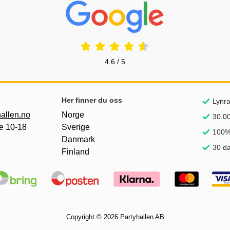
Prisjakt Vurdering: 4.6 Stjerne
4.6 / 5
nker
Her finner du oss
Lynra
allen.no
Norge
30.00
e 10-18
Sverige
100%
Danmark
30 da
Finland
Copyright © 2026 Partyhallen AB