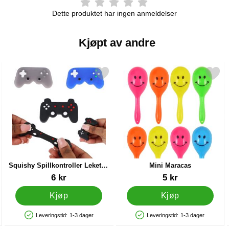
Dette produktet har ingen anmeldelser
Kjøpt av andre
11 cm som favoritt
Merk squishy Spillkontroller Leketøy 5 cm som favoritt
Merk mini Maracas so
Squishy Spillkontroller Leketøy
Mini Maracas
5 cm
Varenummer 91534
Varenummer 12476
6 kr
5 kr
Kjøp
Kjøp
Leveringstid:
1-3 dager
Leveringstid:
1-3 dager
Produkttilgjengelighet: På lager
Produkttilgjengelighet: På lager