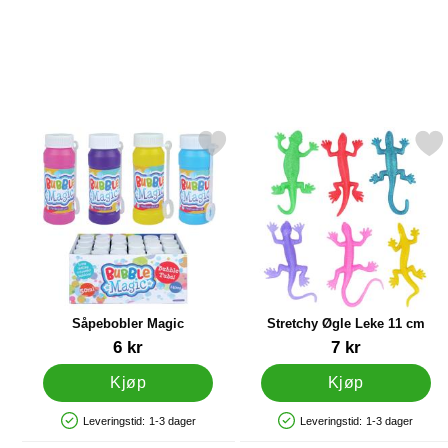
Merk såpebobler Magic som favoritt
Merk stretchy Øgle Leke 
Såpebobler Magic
Stretchy Øgle Leke 11 cm
Varenummer 12437
Varenummer 91551
6 kr
7 kr
Kjøp
Kjøp
Leveringstid:
1-3 dager
Leveringstid:
1-3 dager
Produkttilgjengelighet: På lager
Produkttilgjengelighet: På lager