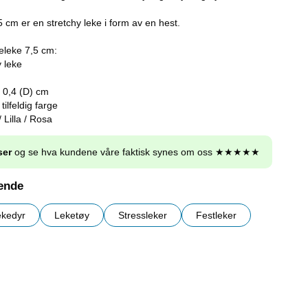
 cm er en stretchy leke i form av en hest.
eleke 7,5 cm:
y leke
x 0,4 (D) cm
tilfeldig farge
 Lilla / Rosa
ser
og se hva kundene våre faktisk synes om oss ★★★★★
nende
ekedyr
Leketøy
Stressleker
Festleker
r