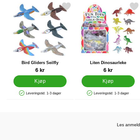
Merk bird Gliders Seilfly som favoritt
Merk liten Dinosaurle
Bird Gliders Seilfly
Liten Dinosaurleke
Varenummer 35807
Varenummer 32753
6 kr
6 kr
Kjøp
Kjøp
Leveringstid:
1-3 dager
Leveringstid:
1-3 dager
Produkttilgjengelighet: På lager
Produkttilgjengelighet: På lager
Les anmelde