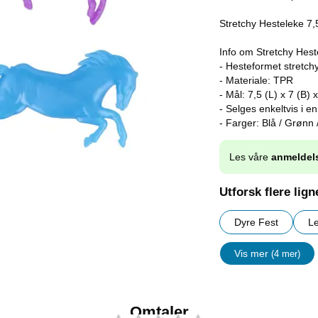
Stretchy Hesteleke 7,5
Info om Stretchy Hest
- Hesteformet stretch
- Materiale: TPR
- Mål: 7,5 (L) x 7 (B) 
- Selges enkeltvis i en 
- Farger: Blå / Grønn /
Les våre
anmeldel
Utforsk flere lig
Dyre Fest
L
Vis mer
(4 mer)
egenskape
Omtaler