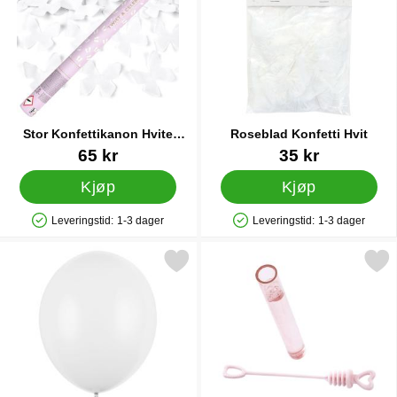
Stor Konfettikanon Hvite
Roseblad Konfetti Hvit
Sommerfugler
Varenummer 28773
Varenummer 31492
65 kr
35 kr
Kjøp
Kjøp
Leveringstid:
1-3 dager
Leveringstid:
1-3 dager
Produkttilgjengelighet: På lager
Produkttilgjengelighet: På lager
 hvite Ballonger Pastel Pure White 100-pakning som favoritt
Merk såpebobler Hjerter 48-pa