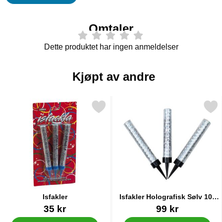
Omtaler
Dette produktet har ingen anmeldelser
Kjøpt av andre
Merk isfakler som favoritt
Merk isfakler Holografisk Sølv
Isfakler
Isfakler Holografisk Sølv 10-
pakning
Varenummer 6804
Varenummer 88263
35 kr
99 kr