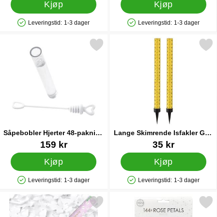
Kjøp
Kjøp
Leveringstid:
1-3 dager
Leveringstid:
1-3 dager
Produkttilgjengelighet: På lager
Produkttilgjengelighet: På lager
Merk såpebobler Hjerter 48-pakning Hvite som favoritt
Merk lange Skimrende Isfakler Gu
Såpebobler Hjerter 48-pakning
Lange Skimrende Isfakler Gull
Hvite
2-pakning
Varenummer 28765
Varenummer 88077
159 kr
35 kr
Kjøp
Kjøp
Leveringstid:
1-3 dager
Leveringstid:
1-3 dager
Produkttilgjengelighet: På lager
Produkttilgjengelighet: På lager
Merk stor Konfettikanon Hvite Sommerfugler som favoritt
Merk roseblad Konfetti 