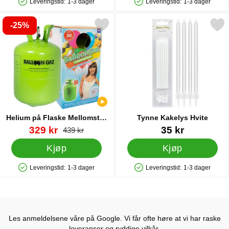
Leveringstid:
1-3 dager
Leveringstid:
1-3 dager
Produkttilgjengelighet: På lager
Produkttilgjengelighet: På lager
-25%
um på Flaske Mellomstor til 30 Ballonger (20-25 cm) som favorit
Merk tynne Kakelys Hvi
Helium på Flaske Mellomstor
Tynne Kakelys Hvite
til 30 Ballonger (20-25 cm)
Varenummer 13479
ny pris
Varenummer 21133
329 kr
35 kr
gammel pris
439 kr
Kjøp
Kjøp
Leveringstid:
1-3 dager
Leveringstid:
1-3 dager
Produkttilgjengelighet: På lager
Produkttilgjengelighet: På lager
Les anmeldelsene våre på Google. Vi får ofte høre at vi har raske
leveranser og ryddige vilkår.