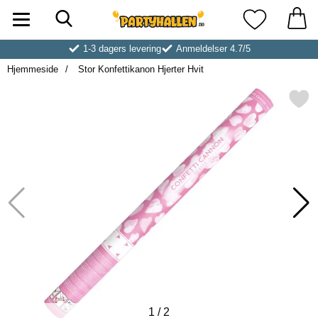
Søk
Startsiden for Partyhallen AB
Mine favoritt
1-3 dagers levering
Anmeldelser 4.7/5
Hjemmeside
Stor Konfettikanon Hjerter Hvit
Merk stor Konfettikanon Hjer
1
/
2