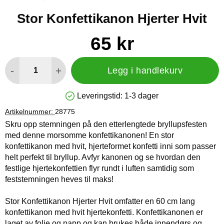
Stor Konfettikanon Hjerter Hvit
Handle dette produktet, Stor Konfettikanon Hjerter Hvit
pris
65 kr
antall
-
+
Legg i handlekurv
Leveringstid:
1-3 dager
Produkttilgjengelighet: På lager
Artikelnummer:
28775
Skru opp stemningen på den etterlengtede bryllupsfesten
med denne morsomme konfettikanonen! En stor
konfettikanon med hvit, hjerteformet konfetti inni som passer
helt perfekt til bryllup. Avfyr kanonen og se hvordan den
festlige hjertekonfettien flyr rundt i luften samtidig som
feststemningen heves til maks!
Stor Konfettikanon Hjerter Hvit omfatter en 60 cm lang
konfettikanon med hvit hjertekonfetti. Konfettikanonen er
laget av folie og papp og kan brukes både innendørs og