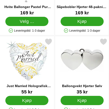
Hvite Ballonger Pastel Pure
Såpebobler Hjerter 48-pakning
White 100-pakning
Rosa
Varenummer 41425
Varenummer 28764
169 kr
169 kr
Velg ...
Kjøp
Leveringstid:
1-3 dager
Leveringstid:
1-3 dager
Produkttilgjengelighet: På lager
Produkttilgjengelighet: På lager
Merk just Married Holografisk Hjerteballong som favoritt
Merk ballongvekt Hjerter
Just Married Holografisk
Ballongvekt Hjerter Sølv
Hjerteballong
Varenummer 22731
Varenummer 25982
55 kr
35 kr
Kjøp
Kjøp