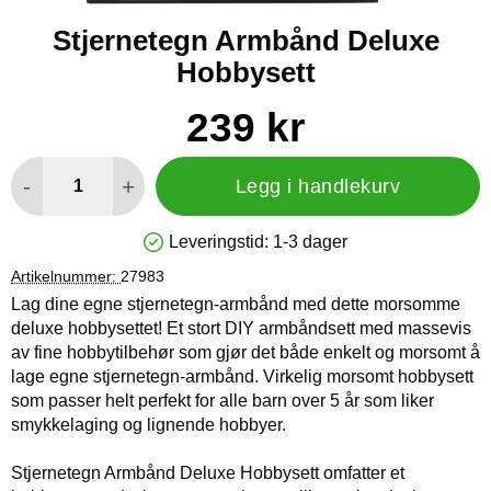
Stjernetegn Armbånd Deluxe
Hobbysett
Handle dette produktet, Stjernetegn Armbånd Deluxe Hobbyse
pris
239 kr
antall
-
+
Legg i handlekurv
Leveringstid:
1-3 dager
Produkttilgjengelighet: På lager
Artikelnummer:
27983
Lag dine egne stjernetegn-armbånd med dette morsomme
deluxe hobbysettet! Et stort DIY armbåndsett med massevis
av fine hobbytilbehør som gjør det både enkelt og morsomt å
lage egne stjernetegn-armbånd. Virkelig morsomt hobbysett
som passer helt perfekt for alle barn over 5 år som liker
smykkelaging og lignende hobbyer.
Stjernetegn Armbånd Deluxe Hobbysett omfatter et