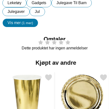
Leketøy
Gadgets
Julegave Til Barn
Julegaver
Jul
Vis mer
(1 mer)
egenskaper
Omtaler
Dette produktet har ingen anmeldelser
Kjøpt av andre
Merk kopper Metallic Gull som favoritt
Merk gull Papptallerke