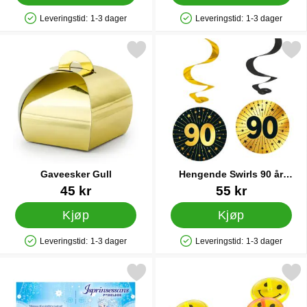
Leveringstid:
1-3 dager
Leveringstid:
1-3 dager
Produkttilgjengelighet: På lager
Produkttilgjengelighet: På lager
Merk gaveesker Gull som favoritt
Merk hengende Swirls 90 år Gull/S
Gaveesker Gull
Hengende Swirls 90 år
Gull/Svart 4-pakning
Varenummer 21590
Varenummer 89328
45 kr
55 kr
Kjøp
Kjøp
Leveringstid:
1-3 dager
Leveringstid:
1-3 dager
Produkttilgjengelighet: På lager
Produkttilgjengelighet: På lager
Merk isprinsessans Pysselbok Aktivitetsbok som favoritt
Merk spin Tops Smiley L