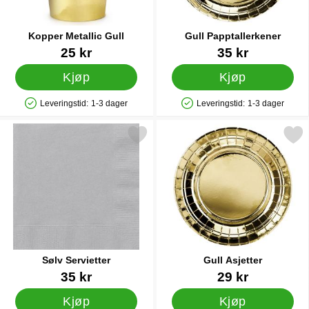
Kopper Metallic Gull
Gull Papptallerkener
Varenummer 19638
Varenummer 20468
25 kr
35 kr
Kjøp
Kjøp
Leveringstid:
1-3 dager
Leveringstid:
1-3 dager
Produkttilgjengelighet: På lager
Produkttilgjengelighet: På lager
Merk sølv Servietter som favoritt
Merk gull Asjetter 
Sølv Servietter
Gull Asjetter
Varenummer 5385
Varenummer 20467
35 kr
29 kr
Kjøp
Kjøp