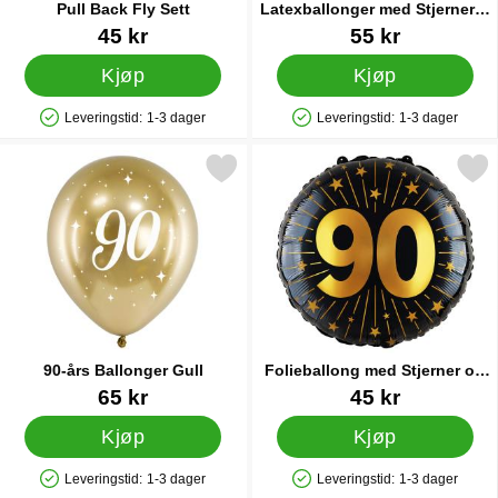
Pull Back Fly Sett
Latexballonger med Stjerner &
Tallet 90 6-pakning
Varenummer 36736
Varenummer 89432
45 kr
55 kr
Kjøp
Kjøp
Leveringstid:
1-3 dager
Leveringstid:
1-3 dager
Produkttilgjengelighet: På lager
Produkttilgjengelighet: På lager
Merk 90-års Ballonger Gull som favoritt
Merk folieballong med Stjerner 
90-års Ballonger Gull
Folieballong med Stjerner og
Tallet 90
Varenummer 28359
Varenummer 89457
65 kr
45 kr
Kjøp
Kjøp
Leveringstid:
1-3 dager
Leveringstid:
1-3 dager
Produkttilgjengelighet: På lager
Produkttilgjengelighet: På lager