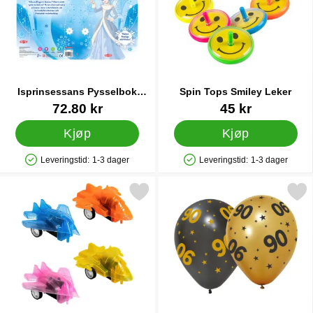
Isprinsessans Pysselbok
Spin Tops Smiley Leker
Aktivitetsbok
Varenummer 31284
Varenummer 34160
72.80 kr
45 kr
Kjøp
Kjøp
Leveringstid:
1-3 dager
Leveringstid:
1-3 dager
Produkttilgjengelighet: På lager
Produkttilgjengelighet: På lager
Merk pull Back Fly Sett som favoritt
Merk latexballonger med Stjerner & Ta