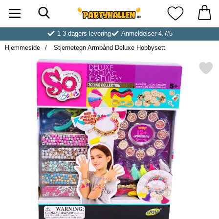
Søk
Startsiden for Partyhallen AB
Mine favoritt
1-3 dagers levering
Anmeldelser 4.7/5
Hjemmeside
Stjernetegn Armbånd Deluxe Hobbysett
Merk stjernetegn Armbånd Deluxe