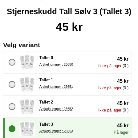
Stjerneskudd Tall Sølv 3 (Tallet 3)
Handle dette produktet, Stjerneskudd Tall Sølv 3
pris
45 kr
, (å velge en ny radioknapp vil 
Velg variant
Tallet 0
45 kr
Artikelnummer : 26650
Ikke på lager
(0 )
Tallet 1
45 kr
Artikelnummer : 26651
Ikke på lager
(0 )
Tallet 2
45 kr
Artikelnummer : 26652
Ikke på lager
(0 )
Tallet 3
45 kr
Artikelnummer : 26653
På lager