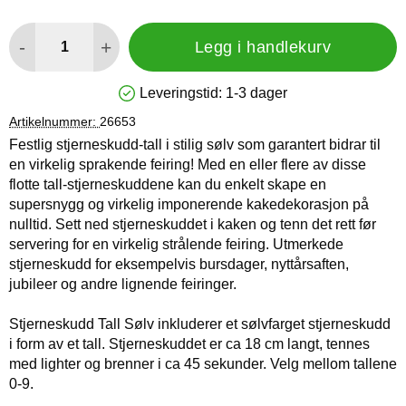
antall
-
+
Legg i handlekurv
Leveringstid:
1-3 dager
Produkttilgjengelighet: På lager
Artikelnummer:
26653
Festlig stjerneskudd-tall i stilig sølv som garantert bidrar til
en virkelig sprakende feiring! Med en eller flere av disse
flotte tall-stjerneskuddene kan du enkelt skape en
supersnygg og virkelig imponerende kakedekorasjon på
nulltid. Sett ned stjerneskuddet i kaken og tenn det rett før
servering for en virkelig strålende feiring. Utmerkede
stjerneskudd for eksempelvis bursdager, nyttårsaften,
jubileer og andre lignende feiringer.
Stjerneskudd Tall Sølv inkluderer et sølvfarget stjerneskudd
i form av et tall. Stjerneskuddet er ca 18 cm langt, tennes
med lighter og brenner i ca 45 sekunder. Velg mellom tallene
0-9.