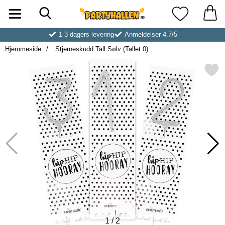
Søk
Startsiden for Partyhallen AB
Mine favoritt
1-3 dagers levering
Anmeldelser 4.7/5
Hjemmeside
Stjerneskudd Tall Sølv (Tallet 0)
Merk stjerneskudd Tall Sølv (
1
/
2