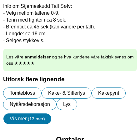
Info om Stjerneskudd Tall Sølv:
- Velg mellom tallene 0-9.
- Tenn med lighter i ca 8 sek.
- Brenntid: ca 45 sek (kan variere per tall).
- Lengde: ca 18 cm.
- Selges stykkevis.
Les våre
anmeldelser
og se hva kundene våre faktisk synes om
oss ★★★★★
Utforsk flere lignende
Tomtebloss
Kake- & Sifferlys
Kakepynt
Nyttårsdekorasjon
Lys
Vis mer
(13 mer)
egenskaper
Omtaler