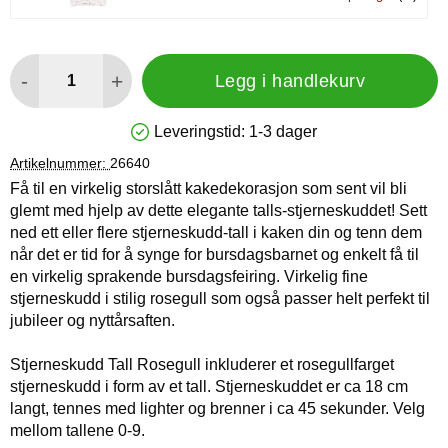
antall
-
+
Legg i handlekurv
Leveringstid:
1-3 dager
Produkttilgjengelighet: På lager
Artikelnummer:
26640
Få til en virkelig storslått kakedekorasjon som sent vil bli
glemt med hjelp av dette elegante talls-stjerneskuddet! Sett
ned ett eller flere stjerneskudd-tall i kaken din og tenn dem
når det er tid for å synge for bursdagsbarnet og enkelt få til
en virkelig sprakende bursdagsfeiring. Virkelig fine
stjerneskudd i stilig rosegull som også passer helt perfekt til
jubileer og nyttårsaften.
Stjerneskudd Tall Rosegull inkluderer et rosegullfarget
stjerneskudd i form av et tall. Stjerneskuddet er ca 18 cm
langt, tennes med lighter og brenner i ca 45 sekunder. Velg
mellom tallene 0-9.