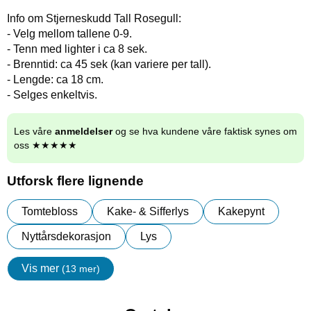
Info om Stjerneskudd Tall Rosegull:
- Velg mellom tallene 0-9.
- Tenn med lighter i ca 8 sek.
- Brenntid: ca 45 sek (kan variere per tall).
- Lengde: ca 18 cm.
- Selges enkeltvis.
Les våre
anmeldelser
og se hva kundene våre faktisk synes om
oss ★★★★★
Utforsk flere lignende
Tomtebloss
Kake- & Sifferlys
Kakepynt
Nyttårsdekorasjon
Lys
Vis mer
(13 mer)
egenskaper