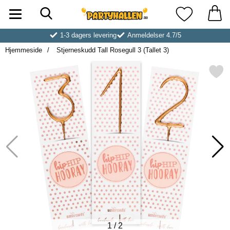
Søk
Startsiden for Partyhallen AB
Mine favoritt
1-3 dagers levering
Anmeldelser 4.7/5
Hjemmeside
Stjerneskudd Tall Rosegull 3 (Tallet 3)
Merk stjerneskudd Tall Rosegull 
1
/
2