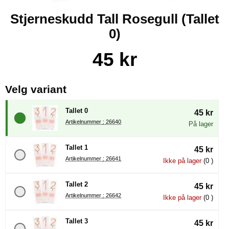
Stjerneskudd Tall Rosegull (Tallet
0)
Handle dette produktet, Stjerneskudd Tall Rosegull
pris
45 kr
, (å velge en ny radioknapp vil 
Velg variant
Tallet 0
45 kr
Artikelnummer : 26640
På lager
Tallet 1
45 kr
Artikelnummer : 26641
Ikke på lager
(0 )
Tallet 2
45 kr
Artikelnummer : 26642
Ikke på lager
(0 )
Tallet 3
45 kr