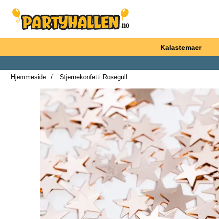
Startsiden for Partyhallen AB
Kalastemaer
Hjemmeside
Stjernekonfetti Rosegull