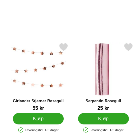
Merk girlander Stjerner Rosegull som favoritt
Merk serpentin Rosegu
Girlander Stjerner Rosegull
Serpentin Rosegull
Varenummer 20454
Varenummer 33070
55 kr
25 kr
Kjøp
Kjøp
Leveringstid:
1-3 dager
Leveringstid:
1-3 dager
Produkttilgjengelighet: På lager
Produkttilgjengelighet: På lager