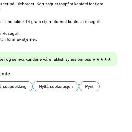
ner på julebordet. Kort sagt et toppfint konfetti for flere
.
ll inneholder 14 gram stjerneformet konfetti i rosegull.
i Rosegull:
ti i form av stjerner.
ser
og se hva kundene våre faktisk synes om oss ★★★★★
nende
årsoppdekking
Nyttårsdekorasjon
Pynt
r