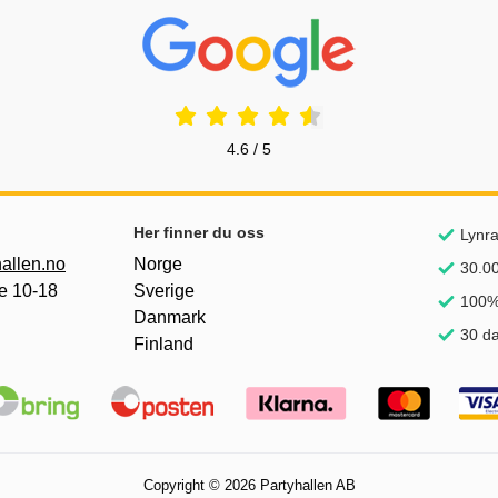
Prisjakt Vurdering: 4.6 Stjerne
4.6 / 5
nker
Her finner du oss
Lynra
allen.no
Norge
30.00
e 10-18
Sverige
100%
Danmark
30 da
Finland
Copyright © 2026 Partyhallen AB