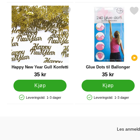
Merk happy New Year Gull Konfetti som favoritt
Merk glue Dots til Ballo
Happy New Year Gull Konfetti
Glue Dots til Ballonger
Varenummer 16521
Varenummer 22428
35 kr
35 kr
Kjøp
Kjøp
Leveringstid:
1-3 dager
Leveringstid:
1-3 dager
Produkttilgjengelighet: På lager
Produkttilgjengelighet: På lager
Les anmelde