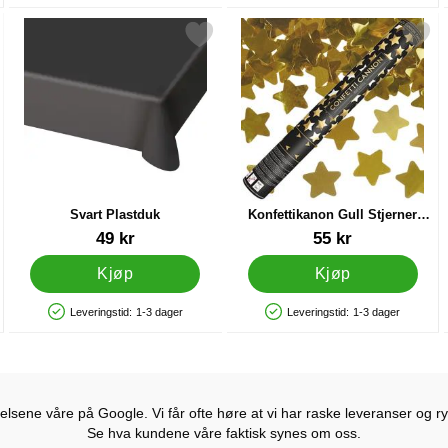
nger som favoritt
Merk svart Plastduk som favoritt
Merk konfettikanon Gull Stjerner
Svart Plastduk
Konfettikanon Gull Stjerner
Metallic
Varenummer 31009
Varenummer 14026
49 kr
55 kr
Kjøp
Kjøp
Leveringstid:
1-3 dager
Leveringstid:
1-3 dager
Produkttilgjengelighet: På lager
Produkttilgjengelighet: På lager
lsene våre på Google. Vi får ofte høre at vi har raske leveranser og ryd
Se hva kundene våre faktisk synes om oss.