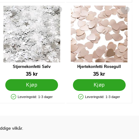
 Metallic som favoritt
Merk stjernekonfetti Sølv som favoritt
Merk hjertekonfetti Rosegull
Stjernekonfetti Sølv
Hjertekonfetti Rosegull
Varenummer 41000
Varenummer 41005
35 kr
35 kr
Kjøp
Kjøp
Leveringstid:
1-3 dager
Leveringstid:
1-3 dager
Produkttilgjengelighet: På lager
Produkttilgjengelighet: På lager
dige vilkår.