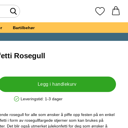
Søk
Mine favoritte
r
Bartilbehør
etti Rosegull
, Stjernekonfetti Rosegull
Legg i handlekurv
Leveringstid:
1-3 dager
Produkttilgjengelighet: På lager
rende rosegull for alle som ønsker å piffe opp festen på en enkel
nfetti i form av rosegullfargede stjerner som kan brukes på
er. Det blir også utmerket julekonfetti for deg som ønsker å