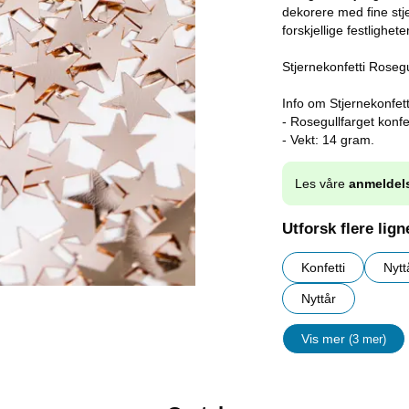
dekorere med fine stjer
forskjellige festligheter
Stjernekonfetti Rosegu
Info om Stjernekonfett
- Rosegullfarget konfet
- Vekt: 14 gram.
Les våre
anmeldel
Utforsk flere lig
Konfetti
Nytt
Nyttår
Vis mer
(3 mer)
egenskape