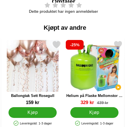
Omtaler
Dette produktet har ingen anmeldelser
Kjøpt av andre
-25%
ll som favoritt
Merk ballongtak Sett Rosegull som favoritt
Merk helium på Flaske Mellomstor til 30 B
Ballongtak Sett Rosegull
Helium på Flaske Mellomstor til
30 Ballonger (20-25 cm)
Varenummer 25716
Varenummer 13479
ny pris
159 kr
329 kr
gammel pris
439 kr
Kjøp
Kjøp
Leveringstid:
1-3 dager
Leveringstid:
1-3 dager
Produkttilgjengelighet: På lager
Produkttilgjengelighet: På lager