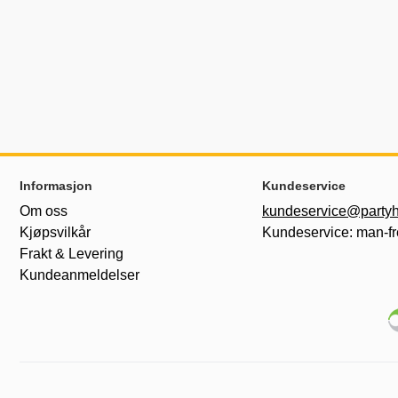
Footer-innhold Blandet informasjon og le
Informasjon
Kundeservice
Om oss
kundeservice@partyh
Kjøpsvilkår
Kundeservice: man-fr
Frakt & Levering
Kundeanmeldelser