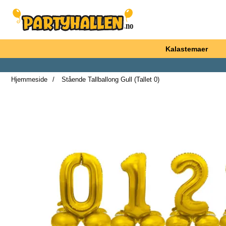
Startsiden for Partyhallen AB
Kalastemaer
Hjemmeside
Stående Tallballong Gull (Tallet 0)