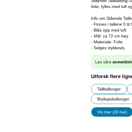
Stående Tallballong Gu
folie, fylles med luft 
Info om Stående Tallb
- Finnes i tallene 0 til 
- Blås opp med luft.
- Mål: ca 72 cm høy.
- Materiale: Folie.
- Selges stykkevis.
Les våre
anmeldel
Utforsk flere lig
Tallballonger
Bryllupsballonger
Vis mer
(29 mer)
egenskape