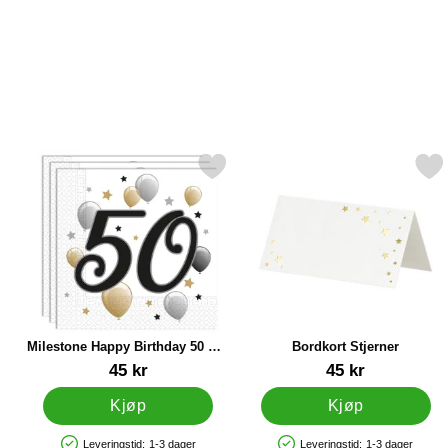
Merk milestone Happy Birthday 50 Års Servietter som favoritt
Merk bordkort Stjern
Milestone Happy Birthday 50 Års
Bordkort Stjerner
Servietter
Varenummer 34856
Varenummer 28695
45 kr
45 kr
Kjøp
Kjøp
Leveringstid:
1-3 dager
Leveringstid:
1-3 dager