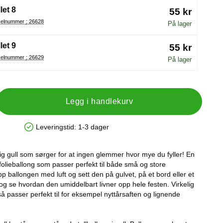
let 8
55 kr
Artikelnummer : 26628
På lager
let 9
55 kr
Artikelnummer : 26629
På lager
Legg i handlekurv
Leveringstid:
1-3 dager
Produkttilgjengelighet: På lager
tilig gull som sørger for at ingen glemmer hvor mye du fyller! En
olieballong som passer perfekt til både små og store
 ballongen med luft og sett den på gulvet, på et bord eller et
g se hvordan den umiddelbart livner opp hele festen. Virkelig
så passer perfekt til for eksempel nyttårsaften og lignende