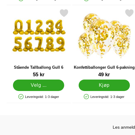
Produkttilgjengelighet: På lager
Produkttilgjengelighet: På lager
Merk stående Tallballong Gull 6 som favoritt
Merk konfettiballonger Gull 
Stående Tallballong Gull 6
Konfettiballonger Gull 6-pakning
Varenummer 26626
Varenummer 36682
55 kr
49 kr
Velg ...
Kjøp
Leveringstid:
1-3 dager
Leveringstid:
1-3 dager
Produkttilgjengelighet: På lager
Produkttilgjengelighet: På lager
Les anmelde