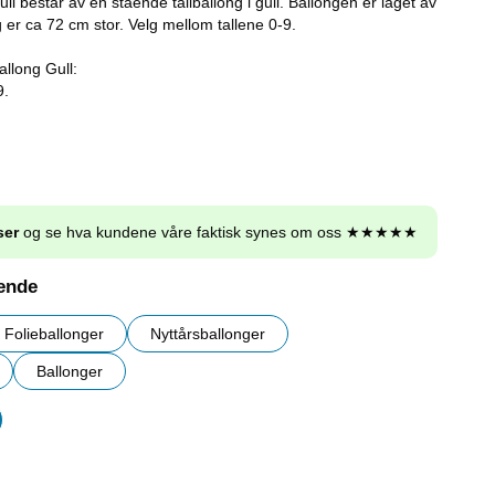
ll består av en stående tallballong i gull. Ballongen er laget av
og er ca 72 cm stor. Velg mellom tallene 0-9.
allong Gull:
9.
ser
og se hva kundene våre faktisk synes om oss ★★★★★
nende
Folieballonger
Nyttårsballonger
Ballonger
r