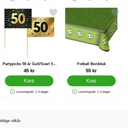
Produkttilgjengelighet: På lager
Produkttilgjengelighet: På lager
ll 4 som favoritt
Merk partypicks 50 år Gull/Svart 50-pakning som favoritt
Merk fotball Bordduk som
Partypicks 50 år Gull/Svart 50-
Fotball Bordduk
pakning
Varenummer 89295
Varenummer 20321
45 kr
55 kr
Kjøp
Kjøp
Leveringstid:
1-3 dager
Leveringstid:
1-3 dager
Produkttilgjengelighet: På lager
Produkttilgjengelighet: På lager
dige vilkår.