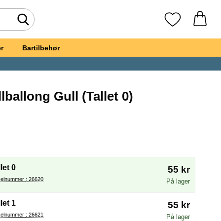
Søk
Mine favoritte
r
Bartilbehør
lballong Gull (Tallet 0)
t, Stående Tallballong Gull
å velge en ny radioknapp vil laste inn siden på nytt
let 0
55 kr
Artikelnummer : 26620
På lager
let 1
55 kr
Artikelnummer : 26621
På lager