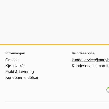
Footer-innhold Blandet informasjon og le
Informasjon
Kundeservice
Om oss
kundeservice@partyh
Kjøpsvilkår
Kundeservice: man-fr
Frakt & Levering
Kundeanmeldelser