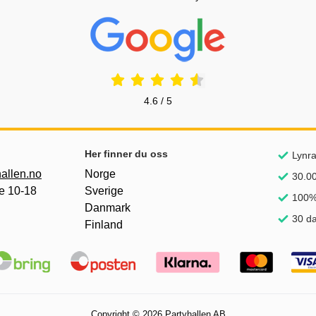
Prisjakt Vurdering: 4.6 Stjerne
4.6 / 5
nker
Her finner du oss
Lynra
allen.no
Norge
30.00
e 10-18
Sverige
100%
Danmark
30 da
Finland
Copyright © 2026 Partyhallen AB