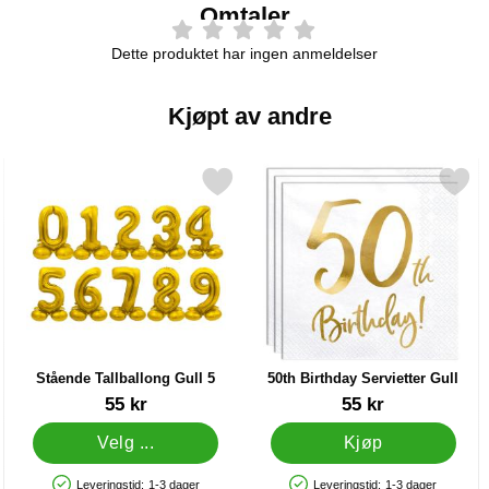
Omtaler
Dette produktet har ingen anmeldelser
Kjøpt av andre
er som favoritt
Merk stående Tallballong Gull 5 som favoritt
Merk 50th Birthday Servietter
Stående Tallballong Gull 5
50th Birthday Servietter Gull
Varenummer 26625
Varenummer 33113
55 kr
55 kr
Velg ...
Kjøp
Leveringstid:
1-3 dager
Leveringstid:
1-3 dager