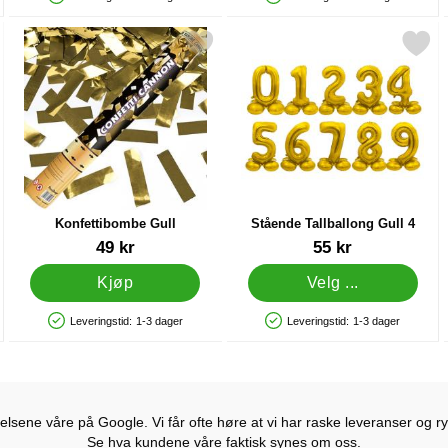
Produkttilgjengelighet: På lager
Produkttilgjengelighet: På lager
6-pakning som favoritt
Merk konfettibombe Gull som favoritt
Merk stående Tallballong Gu
Konfettibombe Gull
Stående Tallballong Gull 4
Varenummer 12632
Varenummer 26624
49 kr
55 kr
Kjøp
Velg ...
Leveringstid:
1-3 dager
Leveringstid:
1-3 dager
Produkttilgjengelighet: På lager
Produkttilgjengelighet: På lager
lsene våre på Google. Vi får ofte høre at vi har raske leveranser og ryd
Se hva kundene våre faktisk synes om oss.