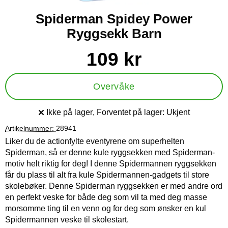
Spiderman Spidey Power
Ryggsekk Barn
Handle dette produktet, Spiderman Spidey Power Ryggsekk 
pris
109 kr
Overvåke
Ikke på lager
, Forventet på lager:
Ukjent
Produkttilgjengelighet:
Artikelnummer:
28941
Liker du de actionfylte eventyrene om superhelten
Spiderman, så er denne kule ryggsekken med Spiderman-
motiv helt riktig for deg! I denne Spidermannen ryggsekken
får du plass til alt fra kule Spidermannen-gadgets til store
skolebøker. Denne Spiderman ryggsekken er med andre ord
en perfekt veske for både deg som vil ta med deg masse
morsomme ting til en venn og for deg som ønsker en kul
Spidermannen veske til skolestart.