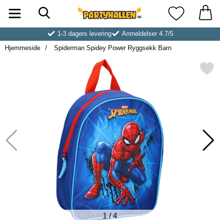
Søk
Startsiden for Partyhallen AB
Mine favoritt
1-3 dagers levering
Anmeldelser 4.7/5
Hjemmeside
Spiderman Spidey Power Ryggsekk Barn
Merk spiderman Spidey Power Ry
1
/
4