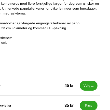
t kombineres med flere forskjellige farger for deg som ønsker en
g. Utmerkede papptallerkener for ulike feiringer som bursdager,
ter med sølvtema.
inneholder sølvfargede engangstallerkener av papp.
a 23 cm i diameter og kommer i 16-pakning.
erkener:
 sølv.
45 kr
r
Velg ...
35 kr
rvietter
Kjøp