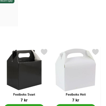
rifisert kjøp
 20-pakning som favoritt
Merk festboks Svart som favoritt
Merk festboks Hvit som 
Festboks Svart
Festboks Hvit
Varenummer 29599
Varenummer 12409
7 kr
7 kr