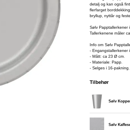
detalj og kan også fin
flerfarget borddekkin
bryllup, nyttår og fes
Sølv Papptallerkener 
Tallerkenene måler c
Info om Sølv Papptall
- Engangstallerkener i
- Mått: ca 23 Ø cm.
- Materiale: Papp.
- Selges i 16-pakning.
Tilbehør
Sølv Koppe
Varenummer 5388
Sølv Kaffese
Varenummer 5384