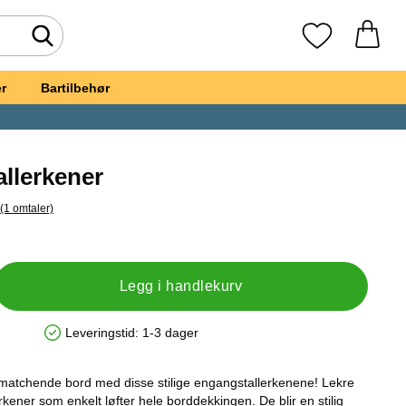
Søk
Mine favoritte
r
Bartilbehør
allerkener
(1 omtaler)
il alle omtaler
t, Sølv Papptallerkener
Legg i handlekurv
Leveringstid:
1-3 dager
Produkttilgjengelighet: På lager
t matchende bord med disse stilige engangstallerkenene! Lekre
kener som enkelt løfter hele borddekkingen. De blir en stilig