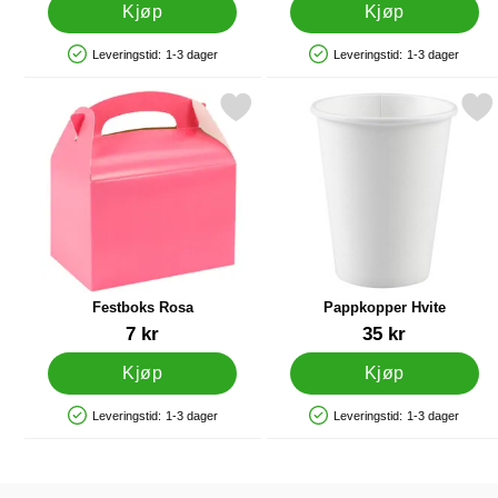
Kjøp
Kjøp
Leveringstid:
1-3 dager
Leveringstid:
1-3 dager
Produkttilgjengelighet: På lager
Produkttilgjengelighet: På lager
Merk festboks Rosa som favoritt
Merk pappkopper Hvit
Festboks Rosa
Pappkopper Hvite
Varenummer 12410
Varenummer 34514
7 kr
35 kr
Kjøp
Kjøp
Leveringstid:
1-3 dager
Leveringstid:
1-3 dager
Produkttilgjengelighet: På lager
Produkttilgjengelighet: På lager