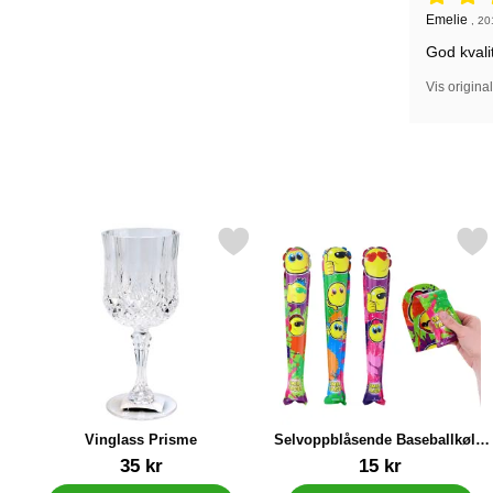
Vurdering: 
Anmeldelse
Emelie
,
20
God kvali
Vis origina
Merk vinglass Prisme som favoritt
Merk selvoppblåsende Baseballk
Vinglass Prisme
Selvoppblåsende Baseballkølle
Smiley
Varenummer 44978
Varenummer 88689
35 kr
15 kr