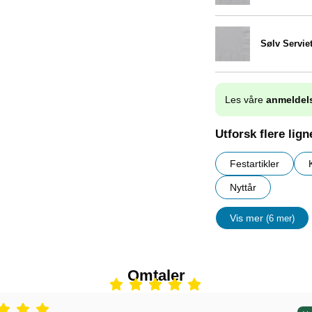
Sølv Serviet
Varenummer 5385
Les våre
anmeldel
Utforsk flere lig
Festartikler
Nyttår
Vis mer
(6 mer)
egenskape
Omtaler