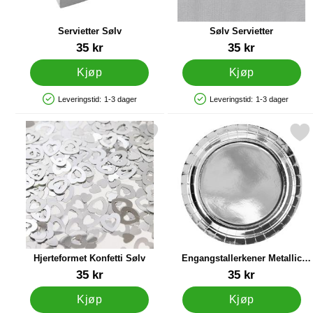
Servietter Sølv
Sølv Servietter
Varenummer 34516
Varenummer 5385
35 kr
35 kr
Kjøp
Kjøp
Leveringstid:
1-3 dager
Leveringstid:
1-3 dager
Produkttilgjengelighet: På lager
Produkttilgjengelighet: På lager
Merk hjerteformet Konfetti Sølv som favoritt
Merk engangstallerkener Meta
Hjerteformet Konfetti Sølv
Engangstallerkener Metallic
Sølv
Varenummer 41009
Varenummer 19626
35 kr
35 kr
Kjøp
Kjøp