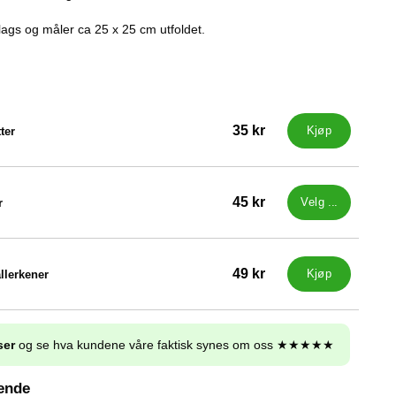
lags og måler ca 25 x 25 cm utfoldet.
35 kr
ter
Kjøp
45 kr
r
Velg ...
49 kr
llerkener
Kjøp
ser
og se hva kundene våre faktisk synes om oss ★★★★★
nende