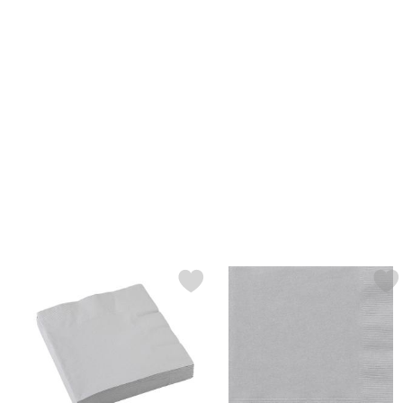
Merk servietter Sølv som favoritt
Merk sølv Servietter