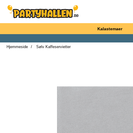
Startsiden for Partyhallen AB
Kalastemaer
Hjemmeside
Sølv Kaffeservietter