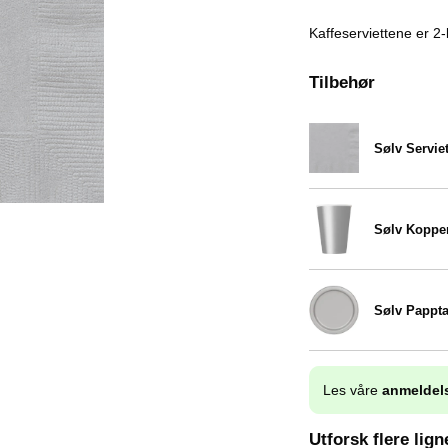
Kaffeserviettene er 2-
Tilbehør
Sølv Serviet
Varenummer 5385
Sølv Koppe
Varenummer 5388
Sølv Pappta
Varenummer 5390
Les våre
anmeldel
Utforsk flere lig