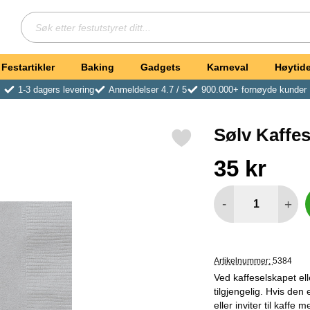
Søk
Søk etter festutstyret ditt
Festartikler
Baking
Gadgets
Karneval
Høytide
1-3 dagers levering
Anmeldelser 4.7 / 5
900.000+ fornøyde kunder
Sølv Kaffes
Merk sølv Kaffeservietter som favoritt
Handle dette produktet
pris
35 kr
antall
-
+
Artikelnummer:
5384
Ved kaffeselskapet el
tilgjengelig. Hvis den 
eller inviter til kaffe