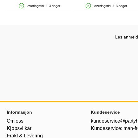
Leveringstid:
1-3 dager
Leveringstid:
1-3 dager
Produkttilgjengelighet: På lager
Produkttilgjengelighet: På lager
Les anmelde
Footer-innhold Blandet informasjon og le
Informasjon
Kundeservice
Om oss
kundeservice@partyh
Kjøpsvilkår
Kundeservice: man-fr
Frakt & Levering