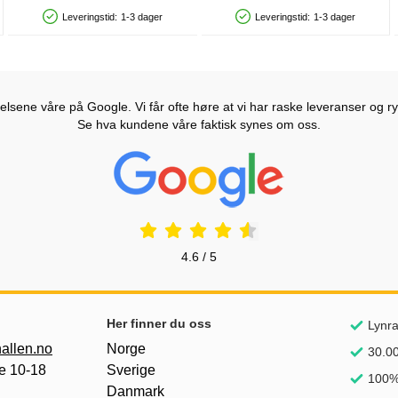
Leveringstid:
1-3 dager
Leveringstid:
1-3 dager
Produkttilgjengelighet: På lager
Produkttilgjengelighet: På lager
lsene våre på Google. Vi får ofte høre at vi har raske leveranser og ryd
Se hva kundene våre faktisk synes om oss.
Prisjakt Vurdering: 4.6 Stjerne
4.6 / 5
nker
Her finner du oss
Lynra
allen.no
Norge
30.00
e 10-18
Sverige
100%
Danmark