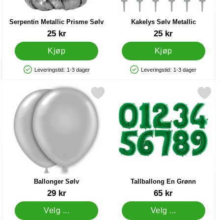
Serpentin Metallic Prisme Sølv
Kakelys Sølv Metallic
Varenummer 9765
Varenummer 33042
25 kr
25 kr
Kjøp
Kjøp
Leveringstid:
1-3 dager
Leveringstid:
1-3 dager
Produkttilgjengelighet: På lager
Produkttilgjengelighet: På lager
llic Sølv som favoritt
Merk ballonger Sølv som favoritt
Merk tallballong En Grøn
Ballonger Sølv
Tallballong En Grønn
Varenummer 5021
Varenummer 11169
29 kr
65 kr
Velg ...
Velg ...