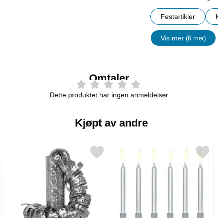
Festartikler
Vis mer
(6 mer)
egenskape
Omtaler
Dette produktet har ingen anmeldelser
Kjøpt av andre
 som favoritt
Merk serpentin Metallic Prisme Sølv som favoritt
Merk kakelys Sølv Metalli