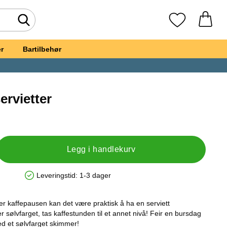
Søk
Mine favoritte
r
Bartilbehør
ervietter
, Sølv Kaffeservietter
Legg i handlekurv
Leveringstid:
1-3 dager
Produkttilgjengelighet: På lager
ler kaffepausen kan det være praktisk å ha en serviett
er sølvfarget, tas kaffestunden til et annet nivå! Feir en bursdag
 med et sølvfarget skimmer!