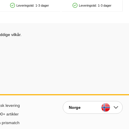
Leveringstid:
1-3 dager
Leveringstid:
1-3 dager
Produkttilgjengelighet: På lager
Produkttilgjengelighet: På lager
dige vilkår.
sk levering
Norge
0+ artikler
 prismatch