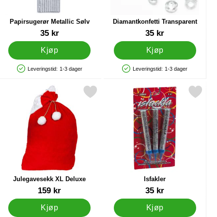
Papirsugerør Metallic Sølv
Diamantkonfetti Transparent
Varenummer 22458
Varenummer 21299
35 kr
35 kr
Kjøp
Kjøp
Leveringstid:
1-3 dager
Leveringstid:
1-3 dager
Produkttilgjengelighet: På lager
Produkttilgjengelighet: På lager
n som favoritt
Merk julegavesekk XL Deluxe som favoritt
Merk isfakler som fa
Julegavesekk XL Deluxe
Isfakler
Varenummer 32195
Varenummer 6804
159 kr
35 kr
Kjøp
Kjøp