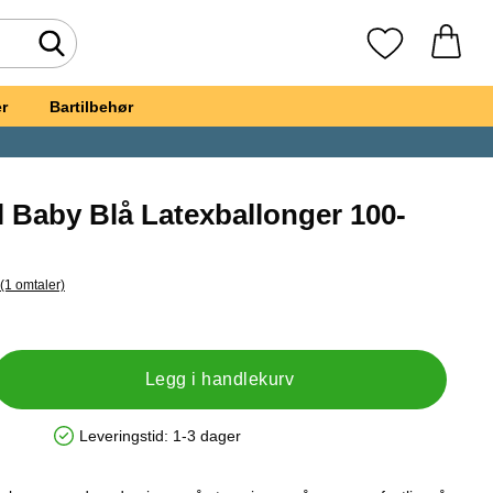
Søk
Mine favoritte
r
Bartilbehør
l Baby Blå Latexballonger 100-
ritt
(1 omtaler)
il alle omtaler
t, Små Pastell Baby Blå Latexballonger 100-pakning
Legg i handlekurv
Leveringstid:
1-3 dager
Produkttilgjengelighet: På lager