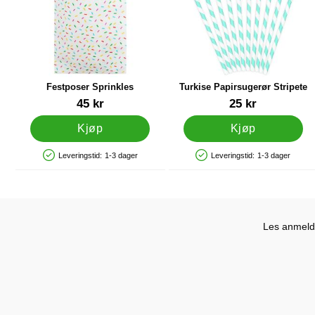
Festposer Sprinkles
Turkise Papirsugerør Stripete
Varenummer 41289
Varenummer 12635
45 kr
25 kr
Kjøp
Kjøp
Leveringstid:
1-3 dager
Leveringstid:
1-3 dager
Produkttilgjengelighet: På lager
Produkttilgjengelighet: På lager
Les anmelde