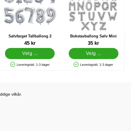
Sølvfarget Tallballong 2
Bokstavballong Sølv Mini
Varenummer 86677
Varenummer 11374
45 kr
35 kr
Velg ...
Velg ...
Leveringstid:
1-3 dager
Leveringstid:
1-3 dager
Produkttilgjengelighet: På lager
Produkttilgjengelighet: På lager
dige vilkår.