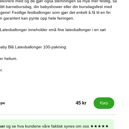
dekorere med og de gjør også stemningen så mye mer festlig, så
ditt barnebursdag, din babyshower eller din bursdagsfest med
gene! Festlige festballonger som gjør det enkelt å få til en fin
 garantert kan pynte opp hele feiringen.
Latexballonger inneholder små fine latexballonger i en søt
Baby Blå Latexballonger 100-pakning:
ler helium.
r.
45 kr
mpe
Kjøp
ser
og se hva kundene våre faktisk synes om oss ★★★★★