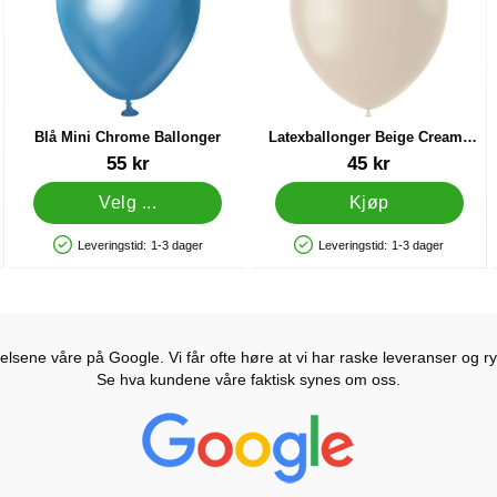
Blå Mini Chrome Ballonger
Latexballonger Beige Creamy
Latte
Varenummer 37927
Varenummer 41977
55 kr
45 kr
Velg ...
Kjøp
Leveringstid:
1-3 dager
Leveringstid:
1-3 dager
Produkttilgjengelighet: På lager
Produkttilgjengelighet: På lager
lsene våre på Google. Vi får ofte høre at vi har raske leveranser og ryd
Se hva kundene våre faktisk synes om oss.
Prisjakt Vurdering: 4.6 Stjerne