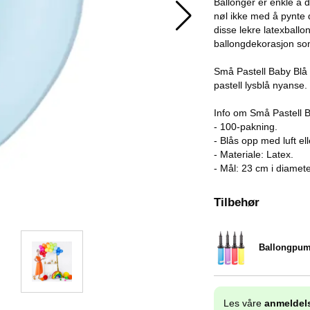
Ballonger er enkle å 
nøl ikke med å pynte 
disse lekre latexballon
ballongdekorasjon som
Små Pastell Baby Blå 
pastell lysblå nyanse.
Info om Små Pastell 
- 100-pakning.
- Blås opp med luft el
- Materiale: Latex.
- Mål: 23 cm i diamete
Tilbehør
Ballongpu
Varenummer 9838
Les våre
anmeldel