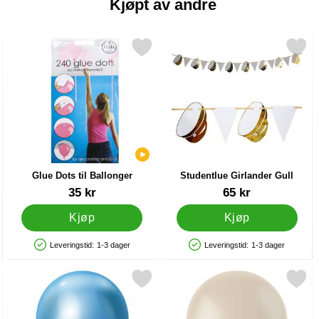
Kjøpt av andre
som favoritt
Merk glue Dots til Ballonger som favoritt
Merk studentlue Girlander G
Merk 
Glue Dots til Ballonger
Studentlue Girlander Gull
Varenummer 22428
Varenummer 42133
35 kr
65 kr
Kjøp
Kjøp
Leveringstid:
1-3 dager
Leveringstid:
1-3 dager
Produkttilgjengelighet: På lager
Produkttilgjengelighet: På lager
Stripete som favoritt
Merk blå Mini Chrome Ballonger som favoritt
Merk latexballonger Beige Crea