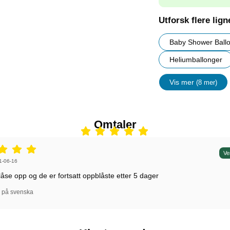
Utforsk flere lig
Baby Shower Ball
Heliumballonger
Vis mer
(8 mer)
egenskape
Omtaler
5 stjerne av 5,
Ve
 av:
1-06-16
låse opp og de er fortsatt oppblåste etter 5 dager
l på svenska