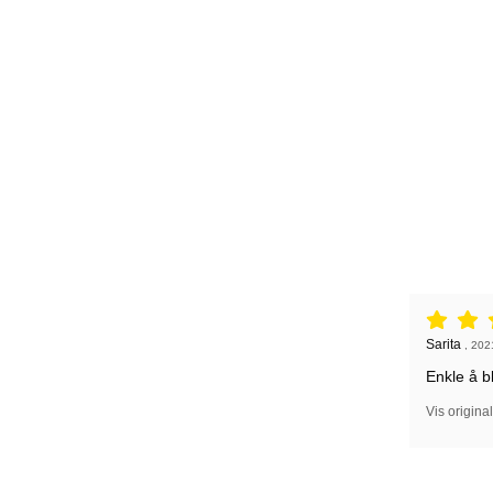
Vurdering: 
Anmeldelse
Sarita
,
202
Enkle å b
Vis origina