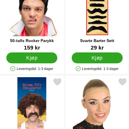
50-talls Rocker Parykk
Svarte Barter Sett
Varenummer 87718
Varenummer 24331
159 kr
29 kr
Kjøp
Kjøp
Leveringstid:
1-3 dager
Leveringstid:
1-3 dager
Produkttilgjengelighet: På lager
Produkttilgjengelighet: På lager
Merk brun 70-talls Bart som favoritt
Merk parykknett s