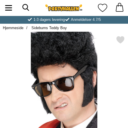
Søk
Startsiden for Partyhallen AB
Mine favoritt
1-3 dagers levering
Anmeldelser 4.7/5
Hjemmeside
Sideburns Teddy Boy
Merk sideburns Teddy B