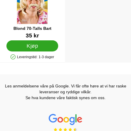
Blond 70-Talls Bart
Varenummer 17095
35 kr
Kjøp
Leveringstid:
1-3 dager
Produkttilgjengelighet: På lager
Les anmeldelsene våre på Google. Vi får ofte høre at vi har raske
leveranser og ryddige vilkår.
Se hva kundene våre faktisk synes om oss.
Prisjakt Vurdering: 4.6 Stjerne