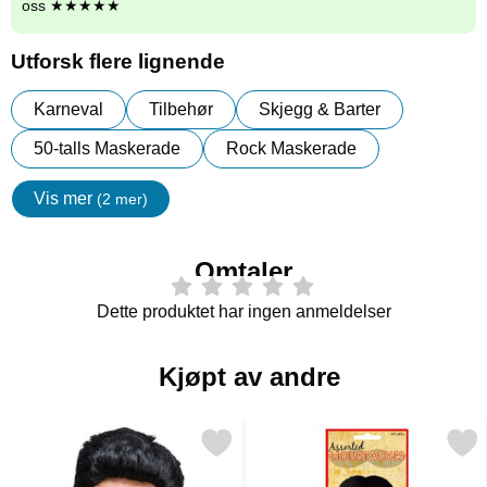
oss ★★★★★
Utforsk flere lignende
Karneval
Tilbehør
Skjegg & Barter
50-talls Maskerade
Rock Maskerade
Vis mer
(2 mer)
egenskaper
Omtaler
Dette produktet har ingen anmeldelser
Kjøpt av andre
Merk 50-talls Rocker Parykk som favoritt
Merk svarte Barter Se