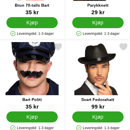
Brun 70-talls Bart
Parykknett
Varenummer 14225
Varenummer 7796
35 kr
29 kr
Kjøp
Kjøp
Leveringstid:
1-3 dager
Leveringstid:
1-3 dager
Produkttilgjengelighet: På lager
Produkttilgjengelighet: På lager
Merk bart Politi som favoritt
Merk svart Fedorahat
Bart Politi
Svart Fedorahatt
Varenummer 19363
Varenummer 22881
35 kr
99 kr
Kjøp
Kjøp
Leveringstid:
1-3 dager
Leveringstid:
1-3 dager