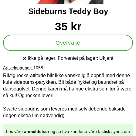
Sideburns Teddy Boy
Handle dette produktet, Sideburns Teddy Boy
pris
35 kr
Overvåke
Ikke på lager
, Forventet på lager:
Ukjent
Produkttilgjengelighet:
Artikelnummer:
1058
Riktig rocke-attitude blir ikke vanskelig å oppnå med denne
kule sideburns-parykken. Bli både fryktet og beundret på
dansegulvet. Denne karen må ha noe ekstra som tør å være
så kul! Og rocken lever!
Svarte sideburns som leveres med selvklebende bakside
(ingen ekstra lim nødvendig).
Les våre
anmeldelser
og se hva kundene våre faktisk synes om