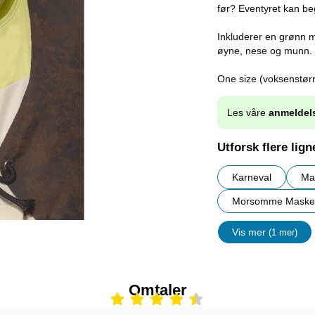
før? Eventyret kan b
Inkluderer en grønn m
øyne, nese og munn.
One size (voksenstørr
Les våre
anmeldel
Utforsk flere lig
Karneval
Ma
Morsomme Maske
Vis mer
(1 mer)
egenskape
Omtaler