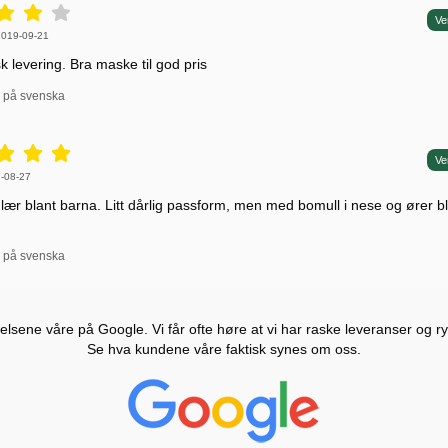
4 stjerne av 5,
Ve
 av:
2019-09-21
k levering. Bra maske til god pris
l på svenska
5 stjerne av 5,
Ve
 av:
-08-27
lær blant barna. Litt dårlig passform, men med bomull i nese og ører b
l på svenska
lsene våre på Google. Vi får ofte høre at vi har raske leveranser og ryd
Se hva kundene våre faktisk synes om oss.
Prisjakt Vurdering: 4.6 Stjerne