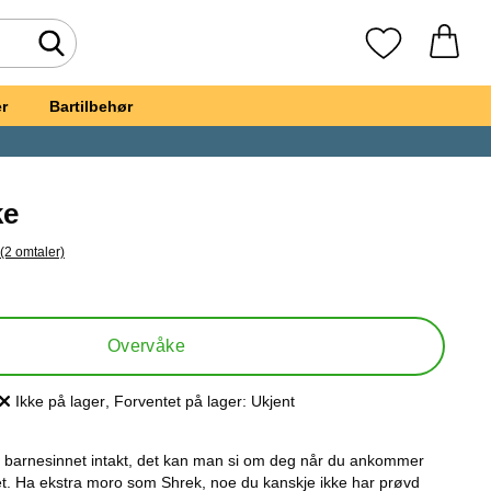
Søk
Mine favoritte
r
Bartilbehør
ke
(2 omtaler)
 til alle omtaler
et, Shrek Maske
Overvåke
Ikke på lager
, Forventet på lager:
Ukjent
Produkttilgjengelighet:
barnesinnet intakt, det kan man si om deg når du ankommer
ket. Ha ekstra moro som Shrek, noe du kanskje ikke har prøvd