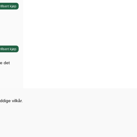
rifisert kjøp
rifisert kjøp
le det
dige vilkår.