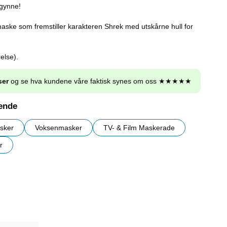
egynne!
aske som fremstiller karakteren Shrek med utskårne hull for
else).
ser
og se hva kundene våre faktisk synes om oss ★★★★★
nende
sker
Voksenmasker
TV- & Film Maskerade
r
r