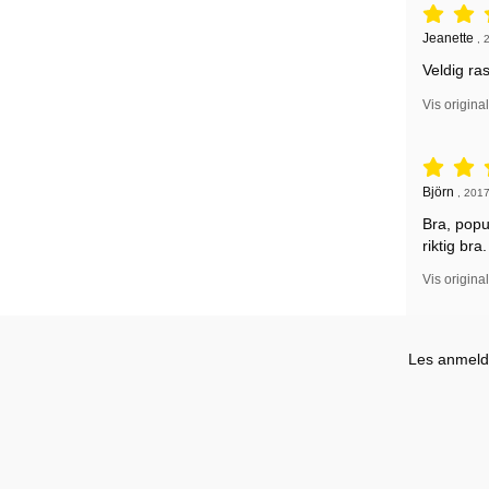
Vurdering: 
Anmeldelse
Jeanette
,
Veldig ras
Vis origina
Vurdering: 
Anmeldelse
Björn
,
2017
Bra, popu
riktig bra.
Vis origina
Les anmelde