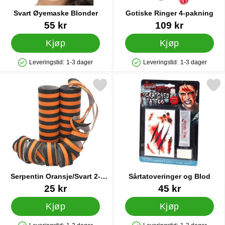
Svart Øyemaske Blonder
Gotiske Ringer 4-pakning
Varenummer 16148
Varenummer 88646
55 kr
109 kr
Kjøp
Kjøp
Leveringstid:
1-3 dager
Leveringstid:
1-3 dager
Produkttilgjengelighet: På lager
Produkttilgjengelighet: På lager
Merk serpentin Oransje/Svart 2-pakning som favoritt
Merk sårtatoveringer og 
Serpentin Oransje/Svart 2-
Sårtatoveringer og Blod
pakning
Varenummer 5111
Varenummer 30666
25 kr
45 kr
Kjøp
Kjøp