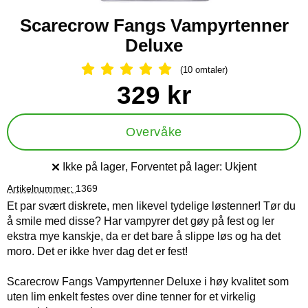
Scarecrow Fangs Vampyrtenner
Deluxe
(10 omtaler)
Vurdering: 5 Stjerne, Gå til alle omtal
Handle dette produktet, Scarecrow Fangs Vampyrtenner Delu
pris
329 kr
Overvåke
Ikke på lager
, Forventet på lager:
Ukjent
Produkttilgjengelighet:
Artikelnummer:
1369
Et par svært diskrete, men likevel tydelige løstenner! Tør du
å smile med disse? Har vampyrer det gøy på fest og ler
ekstra mye kanskje, da er det bare å slippe løs og ha det
moro. Det er ikke hver dag det er fest!
Scarecrow Fangs Vampyrtenner Deluxe i høy kvalitet som
uten lim enkelt festes over dine tenner for et virkelig