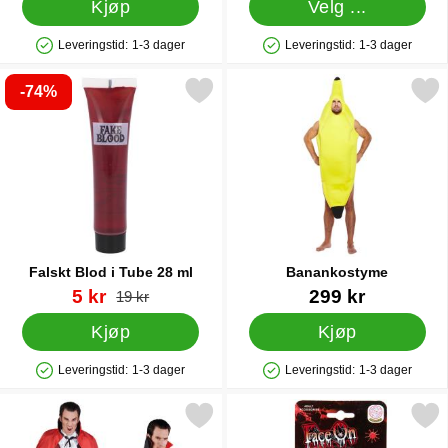
Kjøp
Velg ...
Leveringstid:
1-3 dager
Leveringstid:
1-3 dager
Produkttilgjengelighet: På lager
Produkttilgjengelighet: På lager
-74%
Merk falskt Blod i Tube 28 ml som favoritt
Merk banankostyme 
Falskt Blod i Tube 28 ml
Banankostyme
Varenummer 88957
ny pris
Varenummer 18953
5 kr
299 kr
gammel pris
19 kr
Kjøp
Kjøp
Leveringstid:
1-3 dager
Leveringstid:
1-3 dager
Produkttilgjengelighet: På lager
Produkttilgjengelighet: På lager
Merk blodrød/Svart Vampyr Kappe som favoritt
Merk teaterblod s