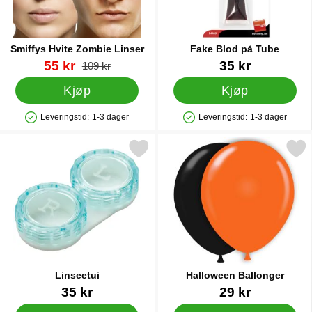
Smiffys Hvite Zombie Linser
Fake Blod på Tube
Varenummer 9398
ny pris
Varenummer 9403
55 kr
35 kr
gammel pris
109 kr
Kjøp
Kjøp
Leveringstid:
1-3 dager
Leveringstid:
1-3 dager
Produkttilgjengelighet: På lager
Produkttilgjengelighet: På lager
Merk linseetui som favoritt
Merk halloween Ballong
Linseetui
Halloween Ballonger
Varenummer 10260
Varenummer 9083
35 kr
29 kr