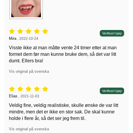
Vurdering: 5 stjerne av 5,
Verifisert kjøp
Anmeldelse av:
Mira
,
2022-10-24
Visste ikke at man måtte vente 24 timer etter at man
formet dem før man kunne bruke dem, så det var litt
dumt. Ellers bra!
Vis original på svenska
Vurdering: 5 stjerne av 5,
Verifisert kjøp
Anmeldelse av:
Elias
,
2021-11-03
Veldig fine, veldig realistiske, skulle ønske de var litt
mindre, men det er ikke en stor sak. De skal kunne
holde i flere år, så det ser jeg frem til.
Vis original på svenska