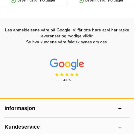
Leveringstid:
1-3 dager
Leveringstid:
1-3 dager
Produkttilgjengelighet: På lager
Produkttilgjengelighet: På lager
Les anmeldelsene våre på Google. Vi får ofte høre at vi har raske
leveranser og ryddige vilkår.
Se hva kundene våre faktisk synes om oss.
Prisjakt Vurdering: 4.6 Stjerne
4.6 / 5
Footer-innhold Blandet informasjon og le
Informasjon
Kundeservice