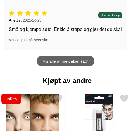
Vurdering: 5 stjerne av 5,
Verifisert kjøp
Anmeldelse av:
Anetth
,
2021-10-23
Små og kjempe søte! Enkle å støpe og gjør det de skal
Vis original på svenska
Vis alle anmeldelser (10)
Kjøpt av andre
-50%
Merk smiffys Hvite Zombie Linser som favoritt
Merk fake Blod på Tub