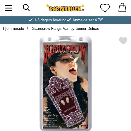
Søk
Startsiden for Partyhallen AB
Mine favoritt
1-3 dagers levering
Anmeldelser 4.7/5
Hjemmeside
Scarecrow Fangs Vampyrtenner Deluxe
Merk scarecrow Fangs Vampyrten