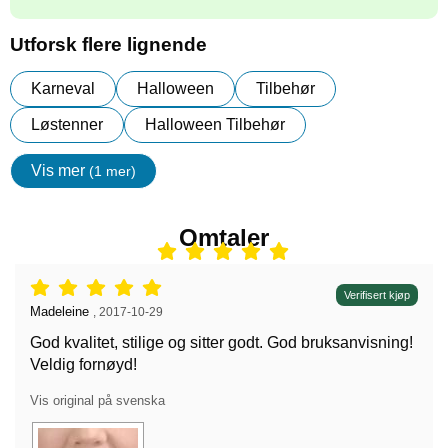
Utforsk flere lignende
Karneval
Halloween
Tilbehør
Løstenner
Halloween Tilbehør
Vis mer
(1 mer)
egenskaper
Omtaler
Vurdering: 5 stjerne av 5,
Verifisert kjøp
Anmeldelse av:
Madeleine
,
2017-10-29
God kvalitet, stilige og sitter godt. God bruksanvisning!
Veldig fornøyd!
Vis original på svenska