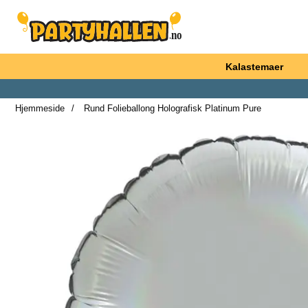
Startsiden for Partyhallen AB
Kalastemaer
Hjemmeside
Rund Folieballong Holografisk Platinum Pure