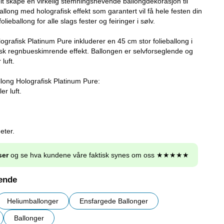
elt skape en virkelig stemningshevende ballongdekorasjon til
ballong med holografisk effekt som garantert vil få hele festen din
olieballong for alle slags fester og feiringer i sølv.
grafisk Platinum Pure inkluderer en 45 cm stor folieballong i
sk regnbueskimrende effekt. Ballongen er selvforseglende og
 luft.
long Holografisk Platinum Pure:
er luft.
eter.
ser
og se hva kundene våre faktisk synes om oss ★★★★★
nende
Heliumballonger
Ensfargede Ballonger
Ballonger