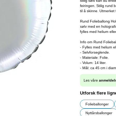
stilig sølv kan du enk
feiringen. Stilig rund 
til å skinne. Utmerket f
Rund Folieballong Holo
sølv med en holografi
fylles med helium eller
Info om Rund Foliebal
- Fylles med helium ell
- Selvforseglende.
- Materiale: Folie.
- Volum: 14 liter.
- Mål: ca 45 cm i diam
Les våre
anmeldel
Utforsk flere lig
Folieballonger
Nyttårsballonger