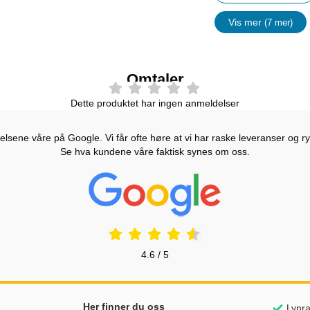
Vis mer
(7 mer)
egenskape
Omtaler
Dette produktet har ingen anmeldelser
lsene våre på Google. Vi får ofte høre at vi har raske leveranser og ryd
Se hva kundene våre faktisk synes om oss.
Prisjakt Vurdering: 4.6 Stjerne
4.6 / 5
nker
Her finner du oss
Lynra