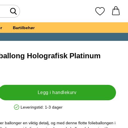
Søk
Mine favoritte
r
Bartilbehør
ballong Holografisk Platinum
tt
t, Rund Folieballong Holografisk Platinum Pure
Legg i handlekurv
Leveringstid:
1-3 dager
Produkttilgjengelighet: På lager
, er ballonger en viktig detalj, og med denne flotte folieballongen i