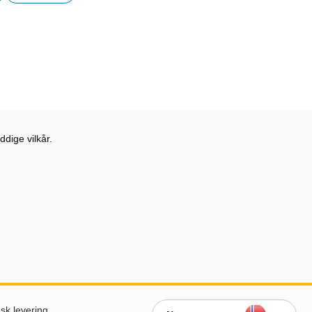
r
dige vilkår.
sk levering