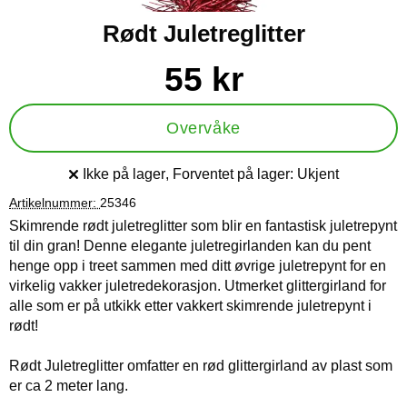
Rødt Juletreglitter
Handle dette produktet, Rødt Juletreglitter
pris
55 kr
Overvåke
Ikke på lager
, Forventet på lager:
Ukjent
Produkttilgjengelighet:
Artikelnummer:
25346
Skimrende rødt juletreglitter som blir en fantastisk juletrepynt
til din gran! Denne elegante juletregirlanden kan du pent
henge opp i treet sammen med ditt øvrige juletrepynt for en
virkelig vakker juletredekorasjon. Utmerket glittergirland for
alle som er på utkikk etter vakkert skimrende juletrepynt i
rødt!
Rødt Juletreglitter omfatter en rød glittergirland av plast som
er ca 2 meter lang.