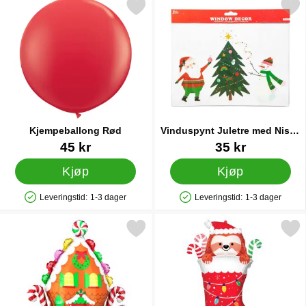
Merk kjempeballong Rød som favoritt
Merk vinduspynt Juletre med Nis
Kjempeballong Rød
Vinduspynt Juletre med Nisse
og Snømann
Varenummer 14993
Varenummer 40245
45 kr
35 kr
Kjøp
Kjøp
Leveringstid:
1-3 dager
Leveringstid:
1-3 dager
Produkttilgjengelighet: På lager
Produkttilgjengelighet: På lager
Merk pepperkakehus Folieballong som favoritt
Merk folieballong Julest