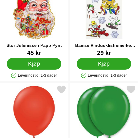
Stor Julenisse i Papp Pynt
Bamse Vindusklistremerker
Vinter
Varenummer 24383
Varenummer 40049
45 kr
29 kr
Kjøp
Kjøp
Leveringstid:
1-3 dager
Leveringstid:
1-3 dager
Produkttilgjengelighet: På lager
Produkttilgjengelighet: På lager
Merk røde Store Ballonger 25-pakning som favoritt
Merk ballonger Grønne 25-p