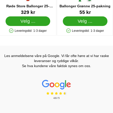
Røde Store Ballonger 25-
Ballonger Grønne 25-pakning
pakning
Varenummer 37709
Varenummer 1435
329 kr
55 kr
Velg ...
Velg ...
Leveringstid:
1-3 dager
Leveringstid:
1-3 dager
Produkttilgjengelighet: På lager
Produkttilgjengelighet: På lager
Les anmeldelsene våre på Google. Vi får ofte høre at vi har raske
leveranser og ryddige vilkår.
Se hva kundene våre faktisk synes om oss.
Prisjakt Vurdering: 4.6 Stjerne
4.6 / 5