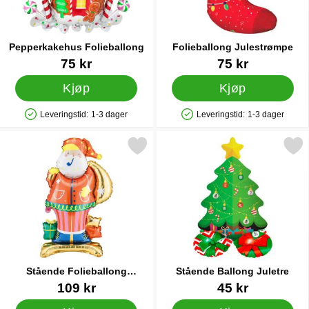
Pepperkakehus Folieballong
Folieballong Julestrømpe
Varenummer 25099
Varenummer 31604
75 kr
75 kr
Kjøp
Kjøp
Leveringstid:
1-3 dager
Leveringstid:
1-3 dager
Produkttilgjengelighet: På lager
Produkttilgjengelighet: På lager
Merk stående Folieballong Julenissen som favoritt
Merk stående Ballong Jul
Stående Folieballong
Stående Ballong Juletre
Julenissen
Varenummer 41528
Varenummer 34070
109 kr
45 kr