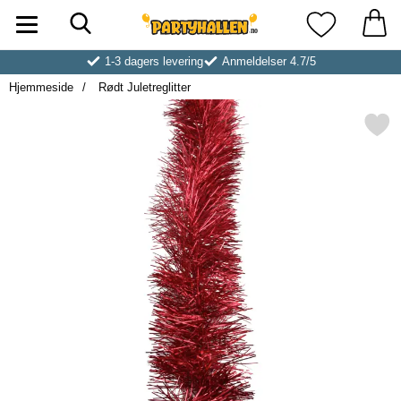
Søk
Startsiden for Partyhallen AB
Mine favoritt
1-3 dagers levering
Anmeldelser 4.7/5
Hjemmeside
Rødt Juletreglitter
Merk rødt Juletreglitte