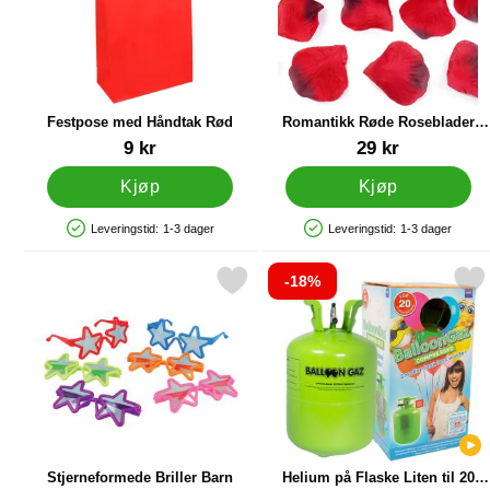
Festpose med Håndtak Rød
Romantikk Røde Roseblader
Konfetti
Varenummer 86968
Varenummer 12387
9 kr
29 kr
Kjøp
Kjøp
Leveringstid:
1-3 dager
Leveringstid:
1-3 dager
Produkttilgjengelighet: På lager
Produkttilgjengelighet: På lager
-18%
Merk stjerneformede Briller Barn som favoritt
Merk helium på Flaske Liten til 20 Ba
Merk h
Stjerneformede Briller Barn
Helium på Flaske Liten til 20