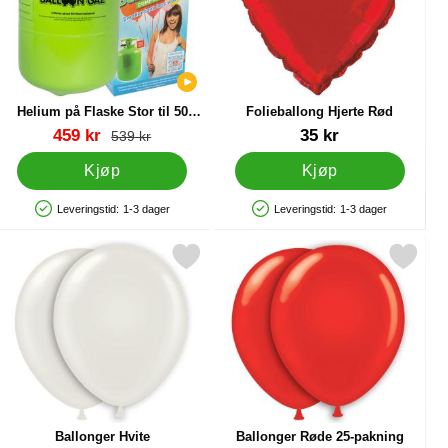
Helium på Flaske Stor til 50
Folieballong Hjerte Rød
Ballonger (20-25 cm)
Varenummer 13480
Varenummer 5752
ny pris
459 kr
35 kr
gammel pris
539 kr
Kjøp
Kjøp
Leveringstid:
1-3 dager
Leveringstid:
1-3 dager
Produkttilgjengelighet: På lager
Produkttilgjengelighet: På lager
er som favoritt
Merk ballonger Hvite som favoritt
Merk ballonger Røde 25-pakni
Ballonger Hvite
Ballonger Røde 25-pakning