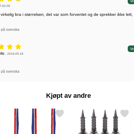
5 stjerne av 5,
Ve
 av:
7-02-06
virkelig bra i størrelsen, det var som forventet og de sprekker ikke lett,
l på svenska
5 stjerne av 5,
Ve
 av:
tte
,
2016-05-19
l på svenska
Kjøpt av andre
r Konfetti som favoritt
Merk gullmedalje Plast som favoritt
Merk ballongpumpe so
Merk