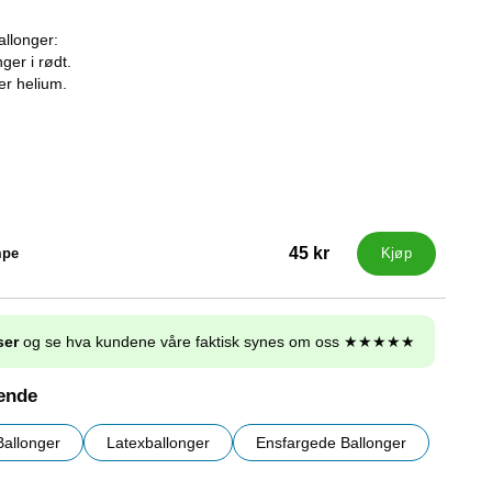
allonger:
ger i rødt.
ler helium.
45 kr
mpe
Kjøp
ser
og se hva kundene våre faktisk synes om oss ★★★★★
nende
Ballonger
Latexballonger
Ensfargede Ballonger