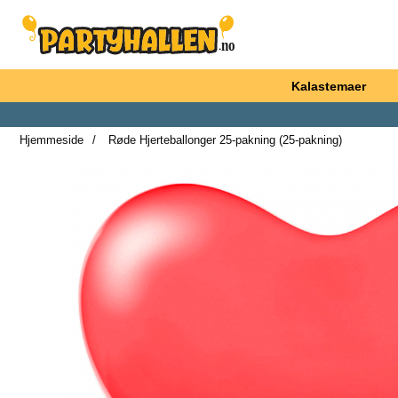
Startsiden for Partyhallen AB
Kalastemaer
Hjemmeside
Røde Hjerteballonger 25-pakning (25-pakning)