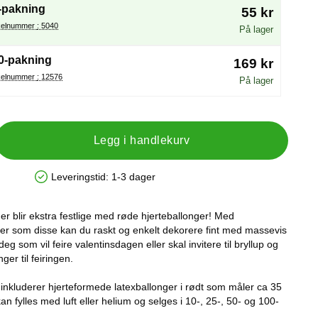
-pakning
55 kr
Artikelnummer : 5040
På lager
0-pakning
169 kr
Artikelnummer : 12576
På lager
Legg i handlekurv
Leveringstid:
1-3 dager
Produkttilgjengelighet: På lager
ger blir ekstra festlige med røde hjerteballonger! Med
er som disse kan du raskt og enkelt dekorere fint med massevis
 deg som vil feire valentinsdagen eller skal invitere til bryllup og
er til feiringen.
inkluderer hjerteformede latexballonger i rødt som måler ca 35
n fylles med luft eller helium og selges i 10-, 25-, 50- og 100-