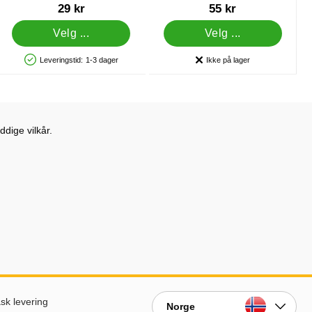
Varenummer 5006
Varenummer 5019
29 kr
55 kr
Velg ...
Velg ...
Leveringstid:
1-3 dager
Ikke på lager
Produkttilgjengelighet: På lager
Produkttilgjengelighet:
dige vilkår.
sk levering
Norge