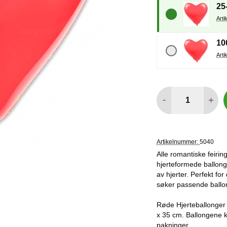
25
10
antall
-
+
Artikelnummer:
5040
Alle romantiske feirin
hjerteformede ballong
av hjerter. Perfekt for
søker passende ballong
Røde Hjerteballonger 
x 35 cm. Ballongene ka
pakninger.