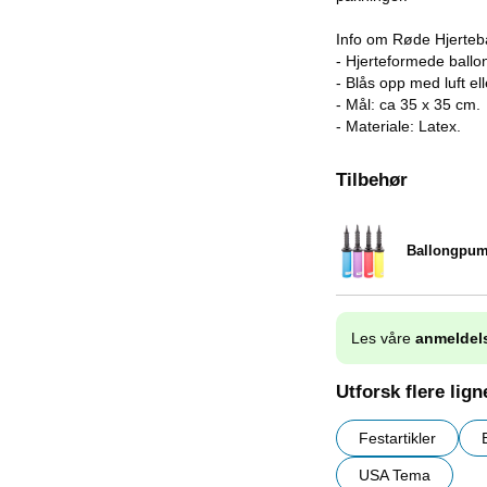
Info om Røde Hjerteb
- Hjerteformede ballon
- Blås opp med luft el
- Mål: ca 35 x 35 cm.
- Materiale: Latex.
Tilbehør
Ballongpu
Varenummer 9838
Les våre
anmeldel
Utforsk flere lig
Festartikler
USA Tema