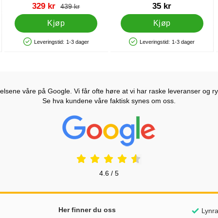
30 Ballonger (20-25 cm)
Varenummer 13479
Varenummer 22428
ny pris
329 kr
35 kr
s
gammel pris
439 kr
Kjøp
Kjøp
Leveringstid:
1-3 dager
Leveringstid:
1-3 dager
Produkttilgjengelighet: På lager
Produkttilgjengelighet: På lager
lsene våre på Google. Vi får ofte høre at vi har raske leveranser og ryd
Se hva kundene våre faktisk synes om oss.
Prisjakt Vurdering: 4.6 Stjerne
4.6 / 5
nker
Her finner du oss
Lynra