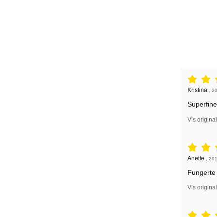
Vurdering: 
Anmeldelse
Kristina
,
20
Superfine
Vis origina
Vurdering: 
Anmeldelse
Anette
,
201
Fungerte 
Vis origina