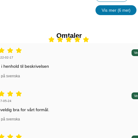
Vis mer
(6 mer)
egenskape
Omtaler
5 stjerne av 5,
Ve
 av:
22-02-17
 i henhold til beskrivelsen
l på svenska
5 stjerne av 5,
Ve
 av:
7-05-24
veldig bra for vårt formål.
l på svenska