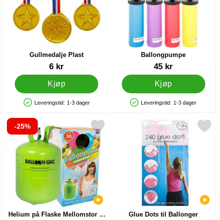
Gullmedalje Plast
Ballongpumpe
Varenummer 12482
Varenummer 9838
6 kr
45 kr
Kjøp
Kjøp
Leveringstid:
1-3 dager
Leveringstid:
1-3 dager
Produkttilgjengelighet: På lager
Produkttilgjengelighet: På lager
-25%
llonger (20-25 cm) som favoritt
elium på Flaske Mellomstor til 30 Ballonger (20-25 cm) som favoritt
Merk glue Dots til Ballong
Helium på Flaske Mellomstor til
Glue Dots til Ballonger