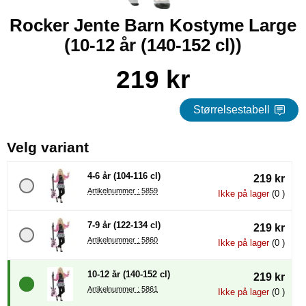
Rocker Jente Barn Kostyme Large
(10-12 år (140-152 cl))
Handle dette produktet, Rocker Jente Barn Kostyme Large
pris
219 kr
Størrelsestabell
, (å velge en ny radioknapp vil 
Velg variant
4-6 år (104-116 cl)
219 kr
Artikelnummer : 5859
Ikke på lager
(0 )
7-9 år (122-134 cl)
219 kr
Artikelnummer : 5860
Ikke på lager
(0 )
10-12 år (140-152 cl)
219 kr
Artikelnummer : 5861
Ikke på lager
(0 )