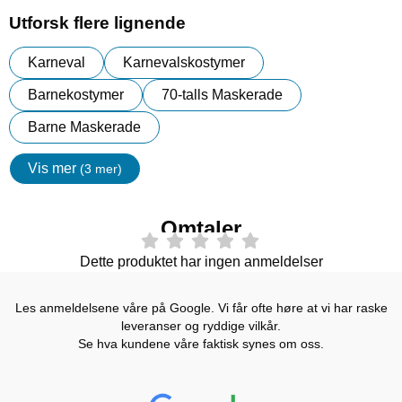
Utforsk flere lignende
Karneval
Karnevalskostymer
Barnekostymer
70-talls Maskerade
Barne Maskerade
Vis mer
(3 mer)
egenskaper
Omtaler
Dette produktet har ingen anmeldelser
Les anmeldelsene våre på Google. Vi får ofte høre at vi har raske
leveranser og ryddige vilkår.
Se hva kundene våre faktisk synes om oss.
Prisjakt Vurdering: 4.6 Stjerne