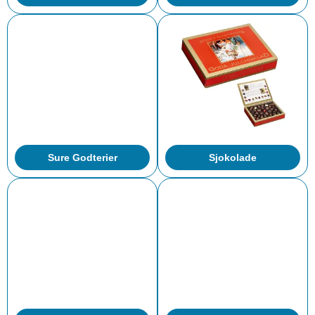
Er du ute etter retro godteri, er det med andre ord hos oss du skal
kjøpe det. Vårt store sortiment tilbyr mange gamle klassikere som
uten tvil vil bli likt av både barn og voksne. Hos oss er det også
enkelt å kjøpe retrogodteri; med billig pris og rask levering vil
gamle smaker kombineres med nye tider. Perfekt for alle
godteelskere som lengter etter nostalgiske smaker!
Sure Godterier
Sjokolade