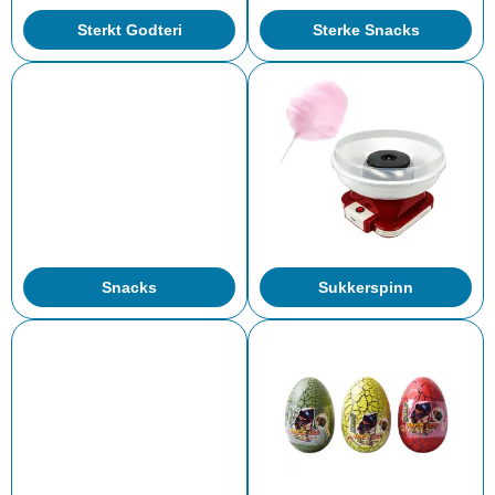
Sterkt Godteri
Sterke Snacks
Snacks
Sukkerspinn